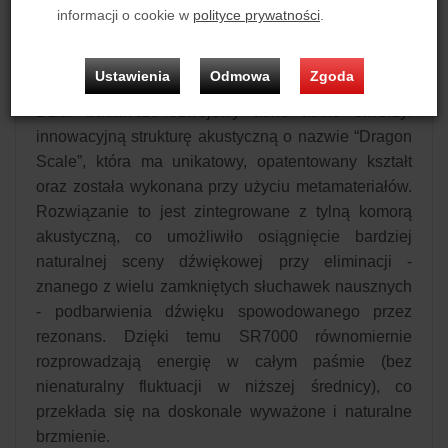
reprodukuje dźwięk od 5 Hz do aż 445000 Hz, ale
informacji o cookie w
polityce prywatności
.
odznacza się niezwykle niskimi zniekształceniami
nieliniowymi.
Ustawienia
Odmowa
Zgoda
Specjalna struktura akustyczna Dragon Scale
Dział badawczo-rozwojowy aune audio stworzył
innowacyjną strukturę akustyczną o nazwie “Dragon
Scale”, która ma unikatowy, opatentowany kształt
oraz została wykonana przy użyciu metamateriałów.
Rozwiązanie to jest zintegrowane z tylną komorą
akustyczną, co umożliwiło osiągnięcie bardziej
naturalnej sceny dźwiękowej przy eliminacji -
znanego z wielu zamkniętych słuchawek nausznych
- podbarwienia dźwięku spowodowanego przez
rezonans. Dzięki temu SR7000 równomiernie
rozprowadzają energię w całym paśmie (bez
nienaturalny fluktuacji w niższej średnicy), co
przekłada się na doskonale wyważone i naturalne
brzmienie.