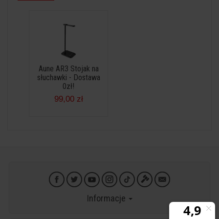
Aune AR3 Stojak na
słuchawki - Dostawa
0zł!
99,00 zł
Informacje