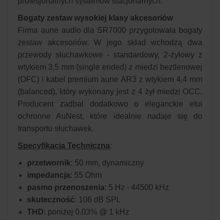
profesjonalnych systemów stacjonarnych.
Bogaty zestaw wysokiej klasy akcesoriów
Firma aune audio dla SR7000 przygotowała bogaty
zestaw akcesoriów. W jego skład wchodzą dwa
przewody słuchawkowe - standardowy, 2-żyłowy z
wtykiem 3,5 mm (single ended) z miedzi beztlenowej
(OFC) i kabel premium aune AR3 z wtykiem 4,4 mm
(balanced), który wykonany jest z 4 żył miedzi OCC.
Producent zadbał dodatkowo o eleganckie etui
ochronne AuNest, które idealnie nadaje się do
transportu słuchawek.
Specyfikacja Techniczna
:
przetwornik
: 50 mm, dynamiczny
impedancja
: 55 Ohm
pasmo przenoszenia
: 5 Hz - 44500 kHz
skuteczność
: 106 dB SPL
THD
: poniżej 0.03% @ 1 kHz