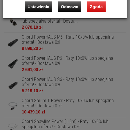
4 761,00 zł
Ustawienia
Odmowa
Zgoda
Chord PowerARAY Kondycjoner zasilania - Raty 10x0%
lub specjalna oferta! - Dosta...
2 870,10 zł
Chord PowerHAUS M6 - Raty 10x0% lub specjalna
oferta! - Dostawa 0zł!
9 898,20 zł
Chord PowerHAUS P6 - Raty 10x0% lub specjalna
oferta! - Dostawa 0zł!
2 691,00 zł
Chord PowerHAUS S6 - Raty 10x0% lub specjalna
oferta! - Dostawa 0zł!
5 219,10 zł
Chord Sarum T Power - Raty 10x0% lub specjalna
oferta! - Dostawa 0 zł!
10 439,10 zł
Chord Shawline Power (1.0m) - Raty 10x0% lub
specjalna oferta! - Dostawa 0zł!