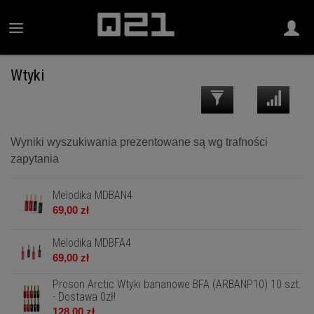
Wtyki
Wyniki wyszukiwania prezentowane są wg trafności
zapytania
Melodika MDBAN4
69,00 zł
Melodika MDBFA4
69,00 zł
Proson Arctic Wtyki bananowe BFA (ARBANP10) 10 szt.
- Dostawa 0zł!
128,00 zł