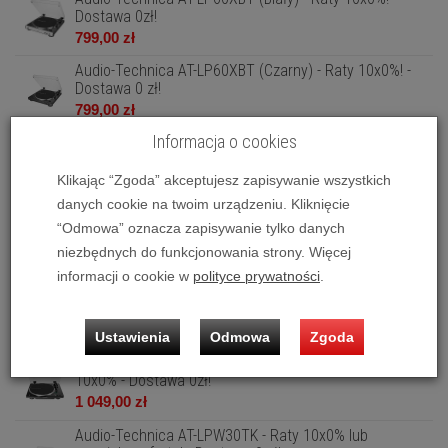
Dostawa 0zł!
799,00 zł
Audio-Technica AT-LP60XBT (Czarny) - Raty 10x0%! -
Dostawa 0 zł!
799,00 zł
Informacja o cookies
Audio-Technica AT-LP60XUSB (Czarny) - Raty 10x0% -
Dostawa 0zł!
Klikając “Zgoda” akceptujesz zapisywanie wszystkich
579,00 zł
danych cookie na twoim urządzeniu. Kliknięcie
Audio-Technica AT-LP60XUSB (Gunmetal) - Raty 10x0%
“Odmowa” oznacza zapisywanie tylko danych
- Dostawa 0zł!
niezbędnych do funkcjonowania strony. Więcej
599,00 zł
informacji o cookie w
polityce prywatności
.
Audio-Technica AT-LP70XBT (Biało-Srebrny) - Raty
10x0% - Dostawa 0zł!
1 049,00 zł
Ustawienia
Odmowa
Zgoda
Audio-Technica AT-LP70XBT (Czarno-Srebrny) - Raty
10x0% - Dostawa 0zł!
1 049,00 zł
Audio-Technica AT-LPW30TK - Raty 10x0% lub