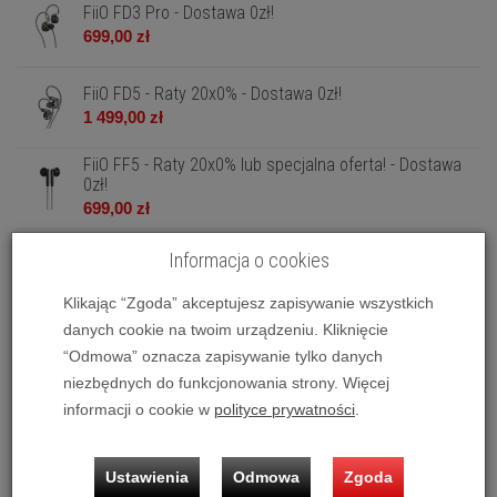
FiiO FD3 Pro - Dostawa 0zł!
699,00 zł
FiiO FD5 - Raty 20x0% - Dostawa 0zł!
1 499,00 zł
FiiO FF5 - Raty 20x0% lub specjalna oferta! - Dostawa
0zł!
699,00 zł
FiiO FH11 - Dostawa 0zł!
Informacja o cookies
283,99 zł
Klikając “Zgoda” akceptujesz zapisywanie wszystkich
FiiO FH3 - Dostawa 0zł!
danych cookie na twoim urządzeniu. Kliknięcie
499,00 zł
“Odmowa” oznacza zapisywanie tylko danych
niezbędnych do funkcjonowania strony. Więcej
FiiO FH5s - Raty 10x0%! - Dostawa 0zł!
informacji o cookie w
polityce prywatności
.
1 299,00 zł
FiiO FH5s (2024) Czarny - Raty 10x0% lub specjalna
Ustawienia
Odmowa
Zgoda
oferta! - Dostawa 0zł!