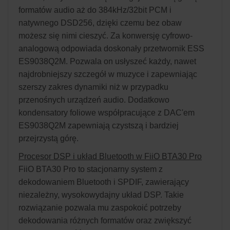
formatów audio aż do 384kHz/32bit PCM i
natywnego DSD256, dzięki czemu bez obaw
możesz się nimi cieszyć. Za konwersję cyfrowo-
analogową odpowiada doskonały przetwornik ESS
ES9038Q2M. Pozwala on usłyszeć każdy, nawet
najdrobniejszy szczegół w muzyce i zapewniając
szerszy zakres dynamiki niż w przypadku
przenośnych urządzeń audio. Dodatkowo
kondensatory foliowe współpracujące z DAC'em
ES9038Q2M zapewniają czystszą i bardziej
przejrzystą górę.
Procesor DSP i układ Bluetooth w FiiO BTA30 Pro
FiiO BTA30 Pro to stacjonarny system z
dekodowaniem Bluetooth i SPDIF, zawierający
niezależny, wysokowydajny układ DSP. Takie
rozwiązanie pozwala mu zaspokoić potrzeby
dekodowania różnych formatów oraz zwiększyć