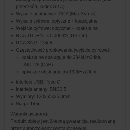
przeszkód, kodek SBC)
Wyjście analogowe: RCA (Max 3Vrms)
Wyjście cyfrowe: optyczne + koaksjalne
Wejście cyfrowe: optyczne + koaksjalne
RCA THD+N: ＜0.0008% (USB in)
RCA SNR: 118dB
Częstotliwość próbkowania (wyjścia cyfrowe):
koaksjalne obsługuje do 384kHz/24bit,
DSD128 (DoP)
optyczne obsługuje do 192kHz/24 bit
Interfejs USB: Typu C
Interfejs anteny: BNC2.5
Wymiary: 120x55x25.8mm
Waga: 145g
Warunki gwarancji
:
Produkt objęty jest 2-letnią gwarancją, realizowaną
przez autoryzowany centralny serwis.