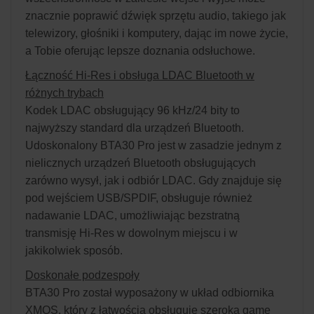
znacznie poprawić dźwięk sprzętu audio, takiego jak
telewizory, głośniki i komputery, dając im nowe życie,
a Tobie oferując lepsze doznania odsłuchowe.
Łączność Hi-Res i obsługa LDAC Bluetooth w
różnych trybach
Kodek LDAC obsługujący 96 kHz/24 bity to
najwyższy standard dla urządzeń Bluetooth.
Udoskonalony BTA30 Pro jest w zasadzie jednym z
nielicznych urządzeń Bluetooth obsługujących
zarówno wysył, jak i odbiór LDAC. Gdy znajduje się
pod wejściem USB/SPDIF, obsługuje również
nadawanie LDAC, umożliwiając bezstratną
transmisję Hi-Res w dowolnym miejscu i w
jakikolwiek sposób.
Doskonałe podzespoły
BTA30 Pro został wyposażony w układ odbiornika
XMOS, który z łatwością obsługuje szeroką gamę