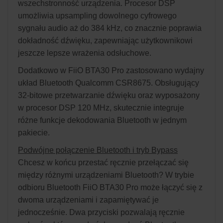
wszechstronność urządzenia. Procesor DSP
umożliwia upsampling dowolnego cyfrowego
sygnału audio aż do 384 kHz, co znacznie poprawia
dokładność dźwięku, zapewniając użytkownikowi
jeszcze lepsze wrażenia odsłuchowe.
Dodatkowo w FiiO BTA30 Pro zastosowano wydajny
układ Bluetooth Qualcomm CSR8675. Obsługujący
32-bitowe przetwarzanie dźwięku oraz wyposażony
w procesor DSP 120 MHz, skutecznie integruje
różne funkcje dekodowania Bluetooth w jednym
pakiecie.
Podwójne połączenie Bluetooth i tryb Bypass
Chcesz w końcu przestać ręcznie przełączać się
między różnymi urządzeniami Bluetooth? W trybie
odbioru Bluetooth FiiO BTA30 Pro może łączyć się z
dwoma urządzeniami i zapamiętywać je
jednocześnie. Dwa przyciski pozwalają ręcznie