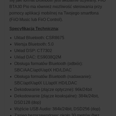
się jaki format Bluetooth jest aktualnie używany. FiiO
BTA30 Pio ma również możliwość sterowania przy
pomocy aplikacji mobilnej na Twojego smartfona
(FiiO Music lub FiiO Control).
Specyfikacja Techniczna
:
Układ Bluetooth: CSR8675
Wersja Bluetooth: 5.0
Układ DSP: CT7302
Układ DAC: ES9038Q2M
Obsługa formatów Bluetooth (odbiór):
SBC/AAC/aptX/aptX HD/LDAC
Obsługa formatów Bluetooth (nadawanie):
SBC/aptX/aptX LL/aptX HD/LDAC
Dekodowanie (złącze optyczne): 96k/24bit
Dekodowanie (złącze koaksjalne): 384k/24bit,
DSD128 (dop)
Wyjście USB Audio: 384k/24bit, DSD256 (dop)
Zasięg bezprzewodowy: około 30 metrów (bez