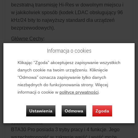
bezstratną transmisję Hi-Res w dowolnym miejscu i
w jakikolwiek sposób (kodek LDAC obsługujący 96
kHz/24 bity to najwyższy standard dla urządzeń
bezprzewodowych).
Główne Cechy
:
Nadawanie i odbiór LDAC
Informacja o cookies
DAC ES9038Q2M
Klikając “Zgoda” akceptujesz zapisywanie wszystkich
Układ odbiornika XMOS
danych cookie na twoim urządzeniu. Kliknięcie
Obsługa do 384k/DSD256
“Odmowa” oznacza zapisywanie tylko danych
Możliwość upsamplingu DSP
niezbędnych do funkcjonowania strony. Więcej
Qualcomm CSR8675
informacji o cookie w
polityce prywatności
.
Wskaźnik RGB
Zdalne sterowanie z poziomu aplikacji
Ustawienia
Odmowa
Zgoda
Wszechstronne centrum Twojego domowego
systemu audio
BTA30 Pro posiada 3 tryby pracy i 4 funkcje. Jego
wszechstronność w zakresie wejść i wyjść może