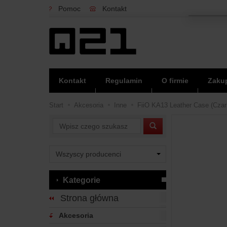
Pomoc
Kontakt
Kontakt
Regulamin
O firmie
Zakup
Start
Akcesoria
Inne
FiiO KA13 Leather Case (Czar
Wyszukaj
Kategorie
Strona główna
Akcesoria