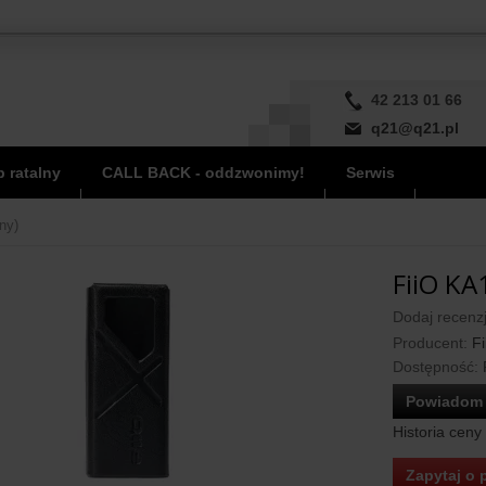
42 213 01 66
q21@q21.pl
 ratalny
CALL BACK - oddzwonimy!
Serwis
ny)
FiiO KA
Dodaj recenzj
Producent:
Fi
Dostępność:
Powiadom 
Historia ceny
Zapytaj o 