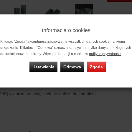
Informacja o cookies
Klikając “Zgoda” akceptujesz zapisywanie wszystkich danych cookie na twoim
Futerał
FiiO 
urządzeniu. Kliknięcie “Odmowa” oznacza zapisywanie tylko danych niezbędnych
do funkcjonowania strony. Więcej informacji o cookie w
polityce prywatności
.
FiiO KA13 Leather Case / SK-KA13
Ustawienia
Odmowa
Zgoda
 Pokrowiec / Etui / Futerał, dedykowany dla m
óry ekologicznej, które nie tylko przeszło wiele zmian projektowych, 
rodukowane, spełniając wysokie standardy i udoskonalone w licznych 
DAP) widoczne na zdjęciach nie należą do kompletu