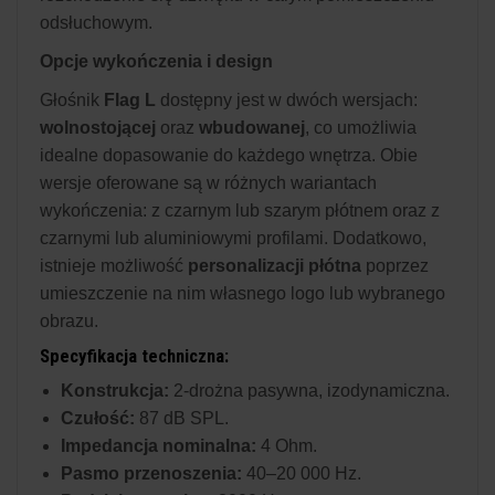
odsłuchowym.
Opcje wykończenia i design
Głośnik
Flag L
dostępny jest w dwóch wersjach:
wolnostojącej
oraz
wbudowanej
, co umożliwia
idealne dopasowanie do każdego wnętrza. Obie
wersje oferowane są w różnych wariantach
wykończenia: z czarnym lub szarym płótnem oraz z
czarnymi lub aluminiowymi profilami. Dodatkowo,
istnieje możliwość
personalizacji płótna
poprzez
umieszczenie na nim własnego logo lub wybranego
obrazu.
Specyfikacja techniczna:
Konstrukcja:
2-drożna pasywna, izodynamiczna.
Czułość:
87 dB SPL.
Impedancja nominalna:
4 Ohm.
Pasmo przenoszenia:
40–20 000 Hz.