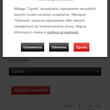
Klikając “Zgoda” akceptujesz zapisywanie wszystkich
Personalizacja nadruku
danych cookie na twoim urządzeniu. Kliknięcie
Nie
“Odmowa” oznacza zapisywanie tylko danych
niezbędnych do funkcjonowania strony. Więcej
informacji o cookie w
polityce prywatności
.
Kolor tkaniny
Czarny
Ustawienia
Odmowa
Zgoda
Kolor ramki
Czarny
Zapytaj o produkt
Ilość:
szt.