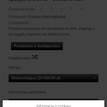
Dodaj recenzję:
Fonica International
Producent:
Dostępność:
Produkt wyłączony ze sprzedaży on-line. Zapytaj o
szczegóły mailowo lub telefonicznie.
Powiadom o dostępności
Historia ceny
Wersja
Wolnostojąca (34 000,00 zł)
Aluminiowa podstawa
Nie
Informacja o cookies