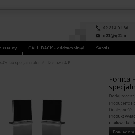
42 213 01 66
q21@q21.pl
 ratalny
CALL BACK - oddzwonimy!
Serwis
x0% lub specjalna oferta! - Dostawa 0zł!
Fonica 
specjaln
Dodaj recenzj
Producent:
Fo
Dostępność:
Produkt wyłąc
mailowo lub t
Powiadom 