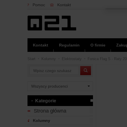
Pomoc
Kontakt
Kontakt
Regulamin
O firmie
Zakup
Start
Kolumny
Elektrostaty
Fonica Flag S - Raty 20
Wyszukaj
Kategorie
Strona główna
Kolumny