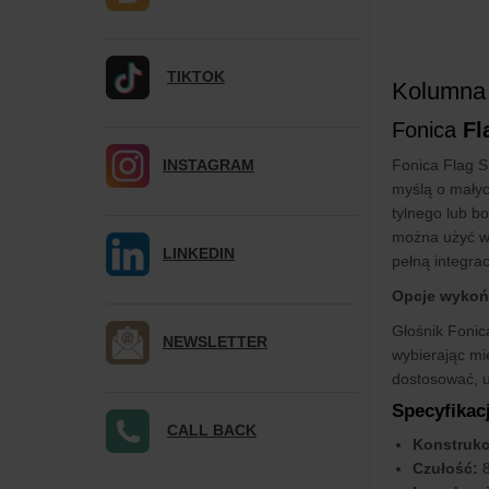
TIKTOK
Kolumna
Fonica
Fl
INSTAGRAM
Fonica Flag S
myślą o mały
tylnego lub b
można użyć wi
LINKEDIN
pełną integra
Opcje wykońc
Głośnik Fonic
NEWSLETTER
wybierając mi
dostosować, u
Specyfikac
CALL BACK
Konstrukc
Czułość:
8