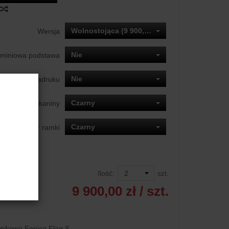
Wolnostojąca (9 900,00 zł)
Wersja
Nie
uminiowa podstawa
Nie
onalizacja nadruku
Czarny
Kolor tkaniny
Czarny
Kolor ramki
produkt
Ilość:
szt.
9 900,00 zł
/ szt.
nikowa Fonica Flag S