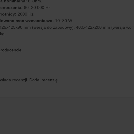
a nominalna:
6 Ohm.
enoszenia:
80–20 000 Hz.
rotnicy:
2000 Hz
owana moc wzmacniacza:
10–80 W.
425x425x90 mm (wersja do zabudowy), 400x422x200 mm (wersja woln
 kg
producencie
osiada recenzji.
Dodaj recenzję