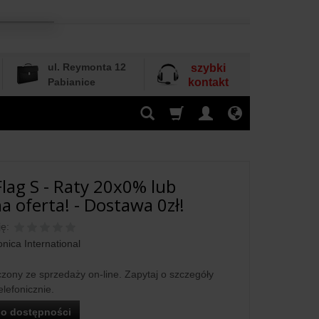
ul. Reymonta 12
szybki
Pabianice
kontakt
Flag S - Raty 20x0% lub
a oferta! - Dostawa 0zł!
ę:
nica International
zony ze sprzedaży on-line. Zapytaj o szczegóły
elefonicznie.
o dostępności