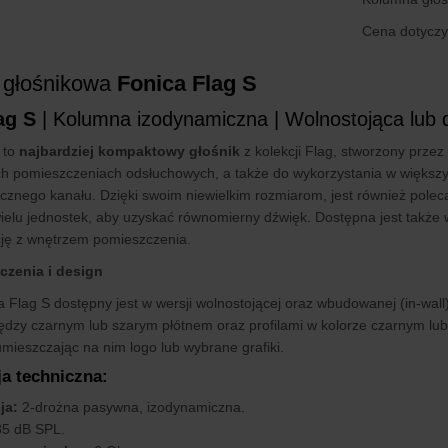
Cena dotyczy 
 głośnikowa
Fonica Flag S
ag S
| Kolumna izodynamiczna | Wolnostojąca lub 
 to
najbardziej kompaktowy głośnik
z kolekcji Flag, stworzony przez
ch pomieszczeniach odsłuchowych, a także do wykorzystania w więks
ocznego kanału. Dzięki swoim niewielkim rozmiarom, jest również poleca
elu jednostek, aby uzyskać równomierny dźwięk. Dostępna jest także
cję z wnętrzem pomieszczenia.
zenia i design
a Flag S dostępny jest w wersji wolnostojącej oraz wbudowanej (in-wal
ędzy czarnym lub szarym płótnem oraz profilami w kolorze czarnym l
mieszczając na nim logo lub wybrane grafiki.
ja techniczna:
ja:
2-drożna pasywna, izodynamiczna.
5 dB SPL.