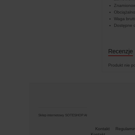
Znamionow
Obciążalno
Waga brut
Dostępne d
Recenzje
Produkt nie p
Sklep internetowy SOTESHOP AI
Kontakt
Regulami
Kontakt