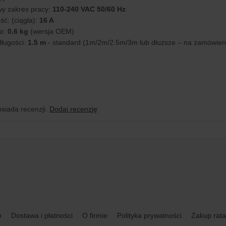
y zakres pracy:
110-240 VAC 50/60 Hz
ść: (ciągła):
16 A
to:
0.6 kg
(wersja OEM)
ługości:
1.5 m
- standard (1m/2m/2.5m/3m lub dłuższe – na zamówien
osiada recenzji.
Dodaj recenzję
n
Dostawa i płatności
O firmie
Polityka prywatności
Zakup rata