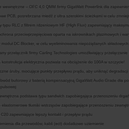
 wewnętrzne – OFC 4,0 QMM firmy GigaWatt Powerlink dla zapewnienia
e PCB, posrebrzana miedź z ultra szerokimi ścieżkami w celu zmniej
jący typu RLC z filtrem rdzeniowym HF (High Flux) zapewniający maksym
ochrona przeciwprzepięciowa oparta na iskrownikach plazmowych i wa
moduł DC Blocker, w celu wyeliminowania niepożądanych składowych 
y przełącznik firmy Carling Technologies umożliwiający przełączani
konstrukcja elektryczna pozwala na obciążenie do 100A w szczycie!
zne śruby, mocujące punkty przepływu prądu, aby uniknąć degradacji 
obwód buforowy z baterią kompensacyjną GigaWatt Audio Grade dla po
mpulsowej
ewnętrzna podstawa typu sandwich zapobiegająca przenoszeniu drgań
elastomerowe tłumiki wstrząsów zapobiegające przenoszeniu zewnętrzn
 C20 zapewniające lepszy kontakt i przepływ prądu
emienia dla przewodów, kabli (ect) dodatkowe uziemienie