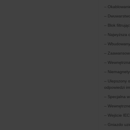
– Okablowanie
– Dwuwarstwow
– Blok filtru
– Najwyższa 
– Wbudowany 
– Zaawansowan
– Wewnętrzna 
– Niemagnetyc
– Ulepszony 
odpowiedzi i
– Specjalna w
– Wewnętrzne 
– Wejście IEC
– Gniazdo uzi