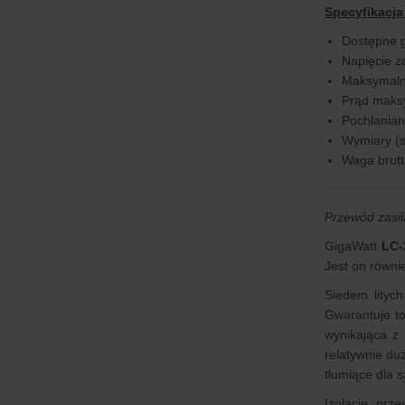
Specyfikacja
Dostępne 
Napięcie z
Maksymaln
Prąd maksy
Pochłania
Wymiary (sz
Waga brutt
Przewód zasi
GigaWatt
LC-
Jest on równ
Siedem lityc
Gwarantuje to
wynikająca z
relatywnie duż
tłumiące dla 
Izolację prz