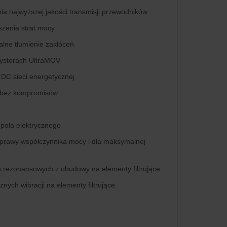
 najwyższej jakości transmisji przewodników
szenia strat mocy
alne tłumienie zakłóceń
rystorach UltraMOV
DC sieci energetycznej
e bez kompromisów
pola elektrycznego
prawy współczynnika mocy i dla maksymalnej
 rezonansowych z obudowy na elementy filtrujące
ych wibracji na elementy filtrujące