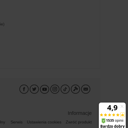
ie)
Informacje
lny
Serwis
Ustawienia cookies
Zwróć produkt