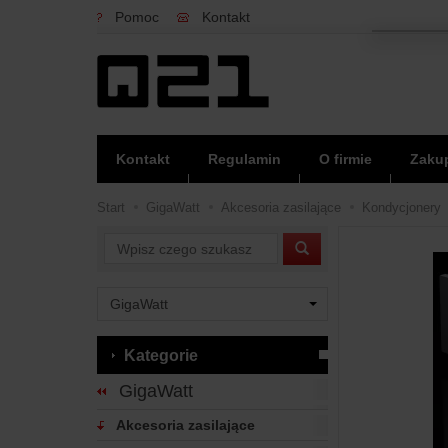
Pomoc
Kontakt
Kontakt
Regulamin
O firmie
Zakup
Start
GigaWatt
Akcesoria zasilające
Kondycjonery
Wyszukaj
Kategorie
GigaWatt
Akcesoria zasilające