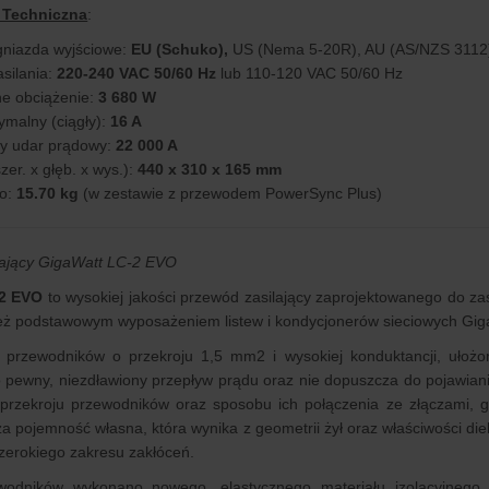
 Techniczna
:
gniazda wyjściowe:
EU (Schuko),
US (Nema 5-20R), AU (AS/NZS 3112
asilania:
220-240 VAC 50/60 Hz
lub 110-120 VAC 50/60 Hz
e obciążenie:
3 680 W
malny (ciągły):
16 A
ny udar prądowy:
22 000 A
er. x głęb. x wys.):
440 x 310 x 165 mm
o:
15.70 kg
(w zestawie z przewodem PowerSync Plus)
lający GigaWatt LC-2 EVO
2 EVO
to wysokiej jakości przewód zasilający zaprojektowanego do zas
ież podstawowym wyposażeniem listew i kondycjonerów sieciowych Gig
h przewodników o przekroju 1,5 mm2 i wysokiej konduktancji, ułożo
 pewny, niezdławiony przepływ prądu oraz nie dopuszcza do pojawiania
 przekroju przewodników oraz sposobu ich połączenia ze złączami, 
a pojemność własna, która wynika z geometrii żył oraz właściwości diel
szerokiego zakresu zakłóceń.
ewodników wykonano nowego, elastycznego materiału izolacyjnego P