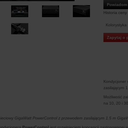
Powiadom 
Historia ceny
Kolorystyka
Zapytaj o 
Kondycjoner 
zasilającym 
Możliwość za
na 10, 20 i 3
sieciowy GigaWatt PowerControl z przewodem zasilającym 1.5 m Giga
kondycjonera
PowerControl
jest rozwinięciem koncepcji zastosowanej 