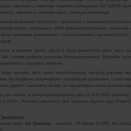
łaszcz wykonano z miękkiego materiału izolacyjnego GA 70AT03, tłu
 srebrny, odporny na ścieranie oplot z tworzywa sztucznego.
ronione są ekranem statycznym, wykonanym z laminowanej folii alumi
strukcja ekranu pokrywająca 100% powierzchni przewodu, doskonale c
ekran zapobiega powstawaniu i rozprzestrzenianiu się wewnętrznych 
ającej.
rzono w wysokiej jakości złącza o dużej powierzchni styku, które z
 24K i zostały poddane procesowi demagnetyzowania. Wszystkie przew
ezawodność i optymalne działanie.
kabel sieciowy, który wnosi natychmiastową, wyraźną poprawę repr
jawia się wyjątkowo ekspresyjnym i muzykalnym przekazem, z zachow
czny, głęboki i namacalny dźwięk, to najważniejsze cechy soniczne te
ny jest również w wersji wysokoprądowej jako LC-2HC EVO stanowią
C-4 EVO+. Przewód zakończony jest wówczas złączem typu PowerCo
 Techniczna
:
wersje kabla:
EU (Schuko)
- standard; US (Nema 5-20R), AU (AS/N
e)