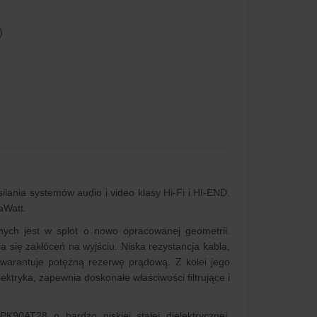
)
ilania systemów audio i video klasy Hi-Fi i HI-END.
aWatt.
nych jest w splot o nowo opracowanej geometrii.
 się zakłóceń na wyjściu. Niska rezystancja kabla,
gwarantuje potężną rezerwę prądową. Z kolei jego
ektryka, zapewnia doskonałe właściwości filtrujące i
K90AT28 o bardzo niskiej stałej dielektrycznej.