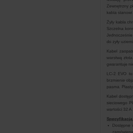
Zewnętrzny p
kabla stanowi
Żyły kabla ch
Szczelna kon
Jednocześnie 
do żyły uziemi
Kabel zaopat
warstwą złota
gwarantuje ni
LC-2 EVO to 
brzmienie ob
pasma. Plasty
Kabel dostęp
sieciowego P
wartości 32 A.
Specyfikacja
Dostępne 
zamówieni