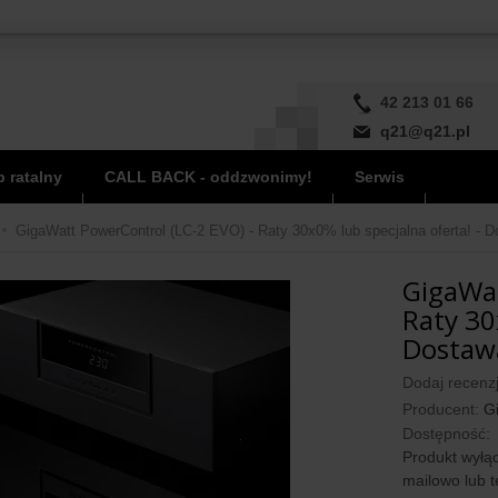
42 213 01 66
q21@q21.pl
 ratalny
CALL BACK - oddzwonimy!
Serwis
GigaWatt PowerControl (LC-2 EVO) - Raty 30x0% lub specjalna oferta! - D
GigaWat
Raty 30
Dostawa
Dodaj recenzj
Producent:
G
Dostępność:
Produkt wyłąc
mailowo lub t