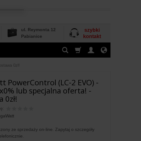
ul. Reymonta 12
szybki
Pabianice
kontakt
ostawa 0zł!
t PowerControl (LC-2 EVO) -
x0% lub specjalna oferta! -
 0zł!
ę:
igaWatt
zony ze sprzedaży on-line. Zapytaj o szczegóły
elefonicznie.