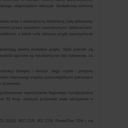
miącego niepożądane wibracje. Dodatkową ochronę
niowej wraz z wewnętrzną miedzianą żyłą spływową.
hroni przed wszelkimi zewnętrznymi zakłóceniami.
zakłóceń, a także cofa zebrane prądy pasożytnicze
apewniają pewny przepływ prądu. Styki pokryte są
odniki łączone są mechanicznie bez lutowania, co
odukcji dźwięku i obrazu. Jego czyste i potężne
aniem równowagi między poszczególnymi zakresami
go przewodu.
c podstawowe wyposażenie flagowego kondycjonera
n 32 Amp, zdolnym przenosić stałe obciążenie o
ZS 3112), IEC C15, IEC C19, PowerCon 32A – na