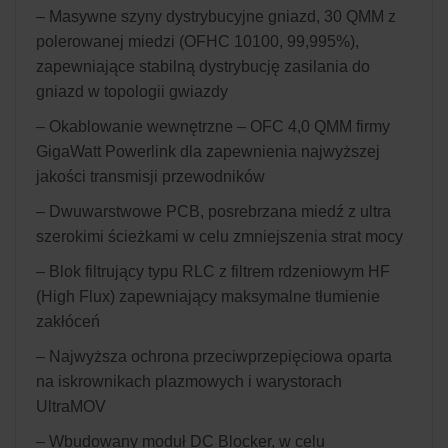
– Masywne szyny dystrybucyjne gniazd, 30 QMM z
polerowanej miedzi (OFHC 10100, 99,995%),
zapewniające stabilną dystrybucję zasilania do
gniazd w topologii gwiazdy
– Okablowanie wewnętrzne – OFC 4,0 QMM firmy
GigaWatt Powerlink dla zapewnienia najwyższej
jakości transmisji przewodników
– Dwuwarstwowe PCB, posrebrzana miedź z ultra
szerokimi ścieżkami w celu zmniejszenia strat mocy
– Blok filtrujący typu RLC z filtrem rdzeniowym HF
(High Flux) zapewniający maksymalne tłumienie
zakłóceń
– Najwyższa ochrona przeciwprzepięciowa oparta
na iskrownikach plazmowych i warystorach
UltraMOV
– Wbudowany moduł DC Blocker, w celu