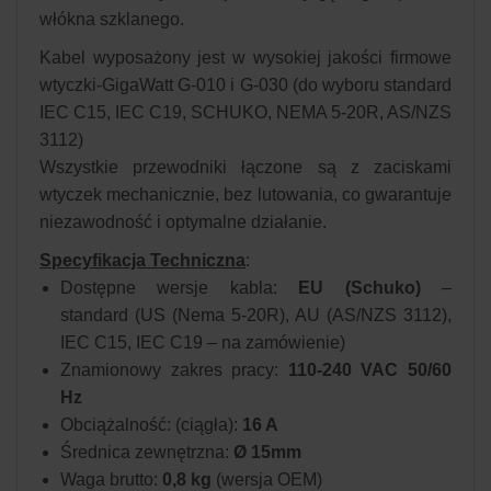
włókna szklanego.
Kabel wyposażony jest w wysokiej jakości firmowe
wtyczki-GigaWatt G-010 i G-030 (do wyboru standard
IEC C15, IEC C19, SCHUKO, NEMA 5-20R, AS/NZS
3112)
Wszystkie przewodniki łączone są z zaciskami
wtyczek mechanicznie, bez lutowania, co gwarantuje
niezawodność i optymalne działanie.
Specyfikacja Techniczna
:
Dostępne wersje kabla:
EU (Schuko)
–
standard (US (Nema 5-20R), AU (AS/NZS 3112),
IEC C15, IEC C19 – na zamówienie)
Znamionowy zakres pracy:
110-240 VAC 50/60
Hz
Obciążalność: (ciągła):
16 A
Średnica zewnętrzna:
Ø 15mm
Waga brutto:
0,8 kg
(wersja OEM)