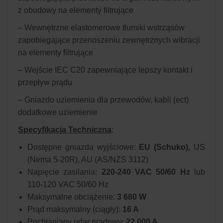
z obudowy na elementy filtrujące
– Wewnętrzne elastomerowe tłumiki wstrząsów
zapobiegające przenoszeniu zewnętrznych wibracji
na elementy filtrujące
– Wejście IEC C20 zapewniające lepszy kontakt i
przepływ prądu
– Gniazdo uziemienia dla przewodów, kabli (ect)
dodatkowe uziemienie
Specyfikacja Techniczna
:
Dostępne gniazda wyjściowe:
EU (Schuko),
US
(Nema 5-20R), AU (AS/NZS 3112)
Napięcie zasilania:
220-240 VAC 50/60 Hz
lub
110-120 VAC 50/60 Hz
Maksymalne obciążenie:
3 680 W
Prąd maksymalny (ciągły):
16 A
Pochłaniany udar prądowy:
22 000 A