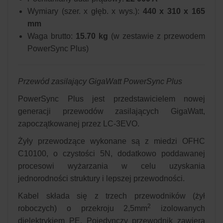
Wymiary (szer. x głęb. x wys.):
440 x 310 x 165
mm
Waga brutto:
15.70 kg
(w zestawie z przewodem
PowerSync Plus)
Przewód zasilający GigaWatt PowerSync Plus
PowerSync Plus jest przedstawicielem nowej
generacji przewodów zasilających GigaWatt,
zapoczątkowanej przez LC-3EVO.
Żyły przewodzące wykonane są z miedzi OFHC
C10100, o czystości 5N, dodatkowo poddawanej
procesowi wyżarzania w celu uzyskania
jednorodności struktury i lepszej przewodności.
Kabel składa się z trzech przewodników (żył
2
roboczych) o przekroju 2,5mm
izolowanych
dielektrykiem PE. Pojedynczy przewodnik zawiera