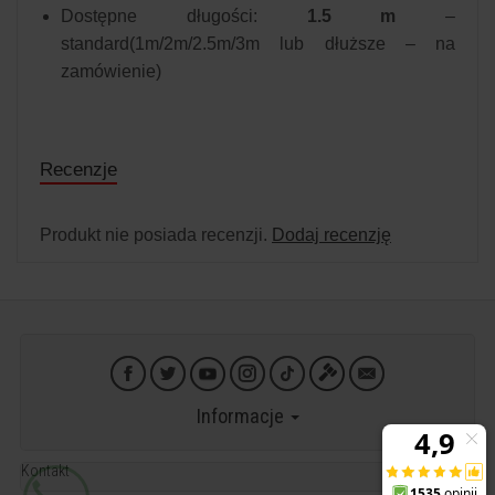
Dostępne długości:
1.5 m
–
standard(1m/2m/2.5m/3m lub dłuższe – na
zamówienie)
Recenzje
Produkt nie posiada recenzji.
Dodaj recenzję
Informacje
Kontakt