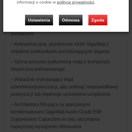
na zamówienie (za dopłatą)
informacji o cookie w
polityce prywatności
.
– Kompaktowa głębokość obudowy w celu
zmniejszenia powierzchni zajmowanej przez
Ustawienia
Odmowa
Zgoda
urządzenie w zastosowaniach o ograniczonej
przestrzeni
– Antywibracyjne, aluminiowe nóżki GigaWatt z
miękkimi podkładkami pochłaniającymi drgania
– Górna pokrywa wytłumiona matą z kompozytu
bitumiczno-polimerowego
– Wskaźnik wykrywający błąd
uziemienia/polaryzacji, aby uniknąć nieprawidłowej
polaryzacji lub błędnego uziemienia urządzenia
– Architektura filtrująca ze specjalnymi
kondensatorami GigaWatt Audio Grade EMI
Suppression Capacitors w celu utrzymania
najwyższej wydajności filtrowania