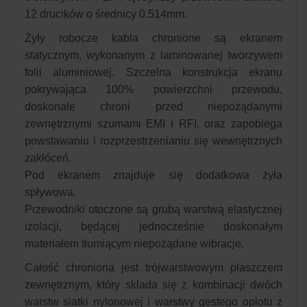
12 drucików o średnicy 0.514mm.
Żyły robocze kabla chronione są ekranem
statycznym, wykonanym z laminowanej tworzywem
folii aluminiowej. Szczelna konstrukcja ekranu
pokrywająca 100% powierzchni przewodu,
doskonale chroni przed niepożądanymi
zewnętrznymi szumami EMI i RFI, oraz zapobiega
powstawaniu i rozprzestrzenianiu się wewnętrznych
zakłóceń.
Pod ekranem znajduje się dodatkowa żyła
spływowa.
Przewodniki otoczone są grubą warstwą elastycznej
izolacji, będącej jednocześnie doskonałym
materiałem tłumiącym niepożądane wibracje.
Całość chroniona jest trójwarstwowym płaszczem
zewnętrznym, który składa się z kombinacji dwóch
warstw siatki nylonowej i warstwy gęstego oplotu z