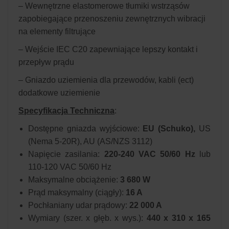
– Wewnętrzne elastomerowe tłumiki wstrząsów
zapobiegające przenoszeniu zewnętrznych wibracji
na elementy filtrujące
– Wejście IEC C20 zapewniające lepszy kontakt i
przepływ prądu
– Gniazdo uziemienia dla przewodów, kabli (ect)
dodatkowe uziemienie
Specyfikacja Techniczna
:
Dostępne gniazda wyjściowe:
EU (Schuko),
US
(Nema 5-20R), AU (AS/NZS 3112)
Napięcie zasilania:
220-240 VAC 50/60 Hz
lub
110-120 VAC 50/60 Hz
Maksymalne obciążenie:
3 680 W
Prąd maksymalny (ciągły):
16 A
Pochłaniany udar prądowy:
22 000 A
Wymiary (szer. x głęb. x wys.):
440 x 310 x 165