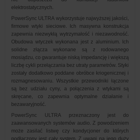
elektrostatycznych.
PowerSync ULTRA wykorzystuje najwyższej jakości,
firmowe wtyki sieciowe. Ich masywna konstrukcja
zapewnia niezwykłą wytrzymałość i niezawodność.
Obudowa wtyczek wykonana jest z aluminium. Ich
solidne złącza wykonane są z rodowanego
mosiądzu, co gwarantuje niską impedancję i większą
liczbę cykli przełączania bez utraty parametrów. Styki
zostały dodatkowo poddane obróbce kriogenicznej i
rozmagnesowaniu. Wszystkie przewodniki łączone
są bez udziału cyny, a połączenia z wtykami są
skręcane, co zapewnia optymalne działanie i
bezawaryjność.
PowerSync ULTRA przeznaczony jest do
zaawansowanych systemów audio. Z powodzeniem
może zasilać listwę czy kondycjoner do których
podłączony jest cały system. Z uwagi na jego duży