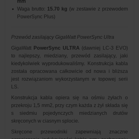
mm
Waga brutto:
15.70 kg
(w zestawie z przewodem
PowerSync Plus)
Przewód zasilający GigaWatt PowerSync Ultra
GigaWatt
PowerSync ULTRA
(dawniej LC-3 EVO)
to najlepszy, miedziany, przewód zasilający, jaki
kiedykolwiek wyprodukowaliśmy. Konstrukcja kabla
została opracowana całkowicie od nowa i bliższa
jest rozwiązaniom wykorzystanym w topowej serii
LS.
Konstrukcja kabla opiera się na ośmiu żyłach o
przekroju 1,5 mm2, przy czym każda z żył składa się
s siedmiu pojedynczych miedzianych drutów
skręconych w ciasnym splocie.
Skręcone przewodniki zapewniają znaczne