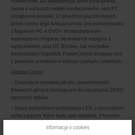
PowerPrime, ale wykorzystuje także rozwiązania,
znane z wyższych modeli kondycjonerów, serii PC.
Urządzenie posiada 12 gniazd przyłączeniowych,
dzięki czemu jego funkcjonalność jest porównywalna
z flagowym PC-4 EVO+. W standardowym
wyposażeniu znajduje się wskaźnik napięcia z
wyłącznikiem, oraz DC Blocker. Jak wszystkie
kondycjonery GigaWatt, PowerControl dostępny jest
z panelami przednimi w kolorze czarnym i srebrnym.
Główne Cechy
:
– Dwanaście wysokiej jakości, posrebrzanych,
firmowych gniazd zasilających dla utrzymania ZERO
oporności styków
– Nowy wyświetlacz woltomierza LED, z przyciskiem
wyłączającym. Kolor biały jako standard, 9 kolorów
na zamówienie (za dopłatą)
Informacja o cookies
– Kompaktowa głębokość obudowy w celu