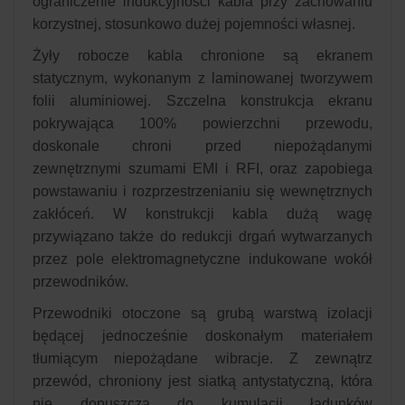
ograniczenie indukcyjności kabla przy zachowaniu
korzystnej, stosunkowo dużej pojemności własnej.
Żyły robocze kabla chronione są ekranem
statycznym, wykonanym z laminowanej tworzywem
folii aluminiowej. Szczelna konstrukcja ekranu
pokrywająca 100% powierzchni przewodu,
doskonale chroni przed niepożądanymi
zewnętrznymi szumami EMI i RFI, oraz zapobiega
powstawaniu i rozprzestrzenianiu się wewnętrznych
zakłóceń. W konstrukcji kabla dużą wagę
przywiązano także do redukcji drgań wytwarzanych
przez pole elektromagnetyczne indukowane wokół
przewodników.
Przewodniki otoczone są grubą warstwą izolacji
będącej jednocześnie doskonałym materiałem
tłumiącym niepożądane wibracje. Z zewnątrz
przewód, chroniony jest siatką antystatyczną, która
nie dopuszcza do kumulacji ładunków