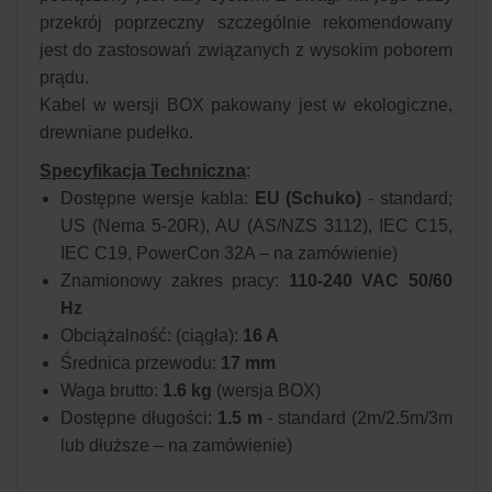
przekrój poprzeczny szczególnie rekomendowany
jest do zastosowań związanych z wysokim poborem
prądu.
Kabel w wersji BOX pakowany jest w ekologiczne,
drewniane pudełko.
Specyfikacja Techniczna
:
Dostępne wersje kabla:
EU (Schuko)
- standard;
US (Nema 5-20R), AU (AS/NZS 3112), IEC C15,
IEC C19, PowerCon 32A – na zamówienie)
Znamionowy zakres pracy:
110-240 VAC 50/60
Hz
Obciążalność: (ciągła):
16 A
Średnica przewodu:
17 mm
Waga brutto:
1.6 kg
(wersja BOX)
Dostępne długości:
1.5 m
- standard (2m/2.5m/3m
lub dłuższe – na zamówienie)