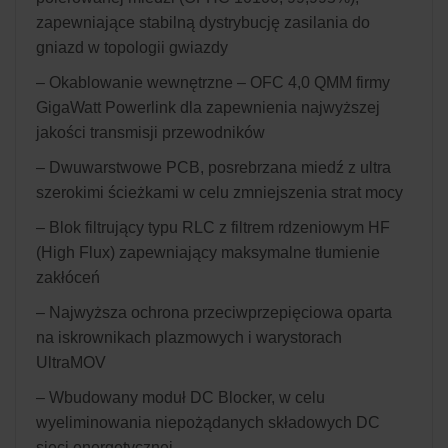
zapewniające stabilną dystrybucję zasilania do
gniazd w topologii gwiazdy
– Okablowanie wewnętrzne – OFC 4,0 QMM firmy
GigaWatt Powerlink dla zapewnienia najwyższej
jakości transmisji przewodników
– Dwuwarstwowe PCB, posrebrzana miedź z ultra
szerokimi ścieżkami w celu zmniejszenia strat mocy
– Blok filtrujący typu RLC z filtrem rdzeniowym HF
(High Flux) zapewniający maksymalne tłumienie
zakłóceń
– Najwyższa ochrona przeciwprzepięciowa oparta
na iskrownikach plazmowych i warystorach
UltraMOV
– Wbudowany moduł DC Blocker, w celu
wyeliminowania niepożądanych składowych DC
sieci energetycznej