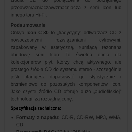
źródła CD do podłączenia do porządnego
przedwzmacniacza/wzmacniacza z serii Icon lub
innego toru Hi-Fi.
Podsumowanie
Onkyo I
con C-30
to „tradycyjny” odtwarzacz CD z
nowoczesnymi rozwiązaniami cyfrowymi,
zapakowany w estetyczną, tłumiącą rezonans
obudowę serii Icon. To świetna opcja dla
kolekcjonerów płyt, którzy chcą aktywnego, ale
prostego źródła CD do systemu stereo - szczególnie
jeśli planujesz dopasować go stylistycznie i
brzmieniowo do pozostałych komponentów Icon.
Jako czyste źródło CD oferuje dużo „audiofilskiej”
technologii za rozsądną cenę.
Specyfikacja techniczna:
Formaty z napędu:
CD-R, CD-RW, MP3, WMA,
CD