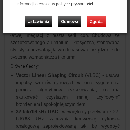
informacji o cookie w
polityce prywatności
.
gdzie wiele dzisiejszych konstrukcji rezygnuje z
fizycznych nośników. W C-30 firma skupiła się na
trzech priorytetach: jak najczystszej reprodukcji
Ustawienia
Odmowa
Zgoda
sygnału, mechanicznej kontroli rezonansu oraz
łatwej integracji z resztą serii Icon. Obudowa ze
szczotkowanego aluminium i klasyczna, stonowana
stylistyka pozwalają łatwo dopasować urządzenie do
systemu wzmacniacza i kolumn.
Główne Cechy:
Vector Linear Shaping Circuit
(VLSC) - usuwa
impulsy szumów cyfrowych w torze sygnału za
pomocą algorytmów kształtowania, co ma
skutkować czystszym, mniej „cyfrowym”
brzmieniem i spokojniejszym tłem
32-bit/768 kHz DAC
- wewnętrzny przetwornik 32-
bit/768 kHz zapewnia konwersję cyfrowo-
analogową zaprojektowaną tak, by wydobyć