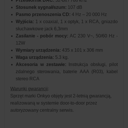
Przetwornik DAC:
32-bit / 768 kHz
Stosunek sygnał/szum:
107 dB
Pasmo przenoszenia CD:
4 Hz – 20 000 Hz
Wyjścia:
1 x coaxial, 1 x optyk, 1 x RCA, gniazdo
słuchawkowe jack 6,3mm
Zasilanie - pobór mocy:
AC 230 V~, 50/60 Hz -
12W
Wymiary urządzenia:
435 x 101 x 306 mm
Waga urządzenia:
5.3 kg.
Akcesoria w zestawie:
Instrukcja obsługi, pilot
zdalnego sterowania, baterie AAA (R03), kabel
stereo RCA
Warunki gwarancji
:
Sprzęt marki Onkyo objęty jest 2-letnią gwarancją,
realizowaną w systemie door-to-door przez
autoryzowany centralny serwis.