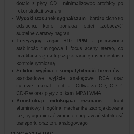
detale z płyty CD i minimalizować artefakty po
rekonstrukcji sygnału
Wysoki stosunek sygnał/szum
- bardzo ciche tło
odsłuchu, które pomaga lepiej „zobaczyć”
subtelne warstwy nagrań
Precyzyjny zegar ±10 PPM
- poprawiona
stabilność timingowa i focus sceny stereo, co
przekłada się na lepszą separację instrumentów i
kontrolę rytmiczną
Solidne wyjścia i kompatybilność formatów
-
standardowe wyjście analogowe RCA oraz
cyfrowe coaxial i optical. Odtwarza CD, CD-R,
CD-RW oraz płyty z plikami MP3 i WMA
Konstrukcja redukująca rezonans
- front
aluminiowy i ogólna mechanika zaprojektowane
tak, by ograniczać wibracje i poprawiać stabilność
transportu oraz toru analogowego
VLSC + 32-bit DAC