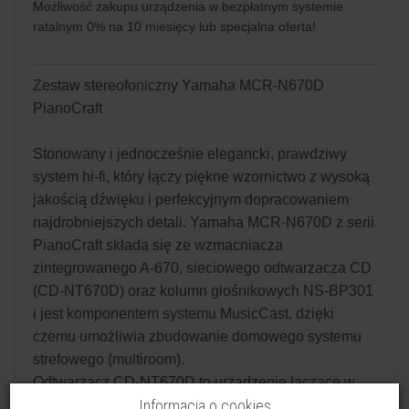
Możliwość zakupu urządzenia w bezpłatnym systemie
ratalnym 0% na 10 miesięcy lub specjalna oferta!
Zestaw stereofoniczny Yamaha MCR-N670D
PianoCraft
Stonowany i jednocześnie elegancki, prawdziwy
system hi-fi, który łączy piękne wzornictwo z wysoką
jakością dźwięku i perfekcyjnym dopracowaniem
najdrobniejszych detali. Yamaha MCR-N670D z serii
PianoCraft składa się ze wzmacniacza
zintegrowanego A-670, sieciowego odtwarzacza CD
(CD-NT670D) oraz kolumn głośnikowych NS-BP301
i jest komponentem systemu MusicCast, dzięki
czemu umożliwia zbudowanie domowego systemu
strefowego (multiroom).
Odtwarzacz CD-NT670D to urządzenie łączące w
Informacja o cookies
jednej obudowie odtwarzacz sieciowy, napęd płyt