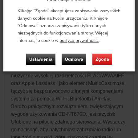
CD i cyfrowy tuner DAB+, dzięki czemu pozwala
Klikając “Zgoda” akceptujesz zapisywanie wszystkich
korzystać z różnorodnych źródeł muzyki.
danych cookie na twoim urządzeniu. Kliknięcie
Funkcjonalność modelu zwiększa obsługa funkcji
“Odmowa” oznacza zapisywanie tylko danych
sieciowych, zapewniających dostęp do
niezbędnych do funkcjonowania strony. Więcej
internetowych serwisów muzycznych, m.in. Spotify,
informacji o cookie w
polityce prywatności
.
muzyki zgromadzonej w komputerze, smartfonie,
tablecie lub dysku NAS, a także tysięcy
Ustawienia
Odmowa
Zgoda
internetowych stacji radiowych z całego świata
(vTuner). Odtwarzacz obsługuje również pliki
muzyczne wysokiej rozdzielczości FLAC/WAV/AIFF
oraz Apple Lossless i jako element MusicCast może
łączyć się bezprzewodowo z innymi komponentami
systemu za pomocą Wi-Fi, Bluetooth i AirPlay.
Bardzo praktycznym rozwiązaniem, zwiększającym
wygodę użytkowania CD-NT670D, jest przycisk
Ulubione na pilocie zdalnego sterowania. Wystarczy
go nacisnąć, aby natychmiast zabrzmiało radio lub
inne źródło muzyki, które użytkownik zapisał w