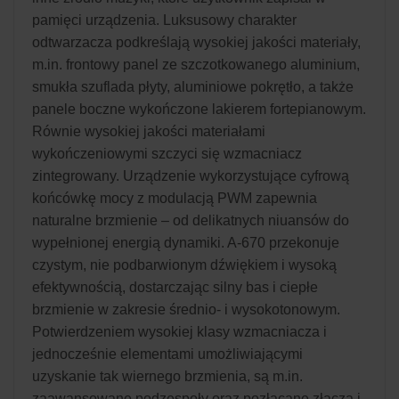
pamięci urządzenia. Luksusowy charakter
odtwarzacza podkreślają wysokiej jakości materiały,
m.in. frontowy panel ze szczotkowanego aluminium,
smukła szuflada płyty, aluminiowe pokrętło, a także
panele boczne wykończone lakierem fortepianowym.
Równie wysokiej jakości materiałami
wykończeniowymi szczyci się wzmacniacz
zintegrowany. Urządzenie wykorzystujące cyfrową
końcówkę mocy z modulacją PWM zapewnia
naturalne brzmienie – od delikatnych niuansów do
wypełnionej energią dynamiki. A-670 przekonuje
czystym, nie podbarwionym dźwiękiem i wysoką
efektywnością, dostarczając silny bas i ciepłe
brzmienie w zakresie średnio- i wysokotonowym.
Potwierdzeniem wysokiej klasy wzmacniacza i
jednocześnie elementami umożliwiającymi
uzyskanie tak wiernego brzmienia, są m.in.
zaawansowane podzespoły oraz pozłacane złącza i