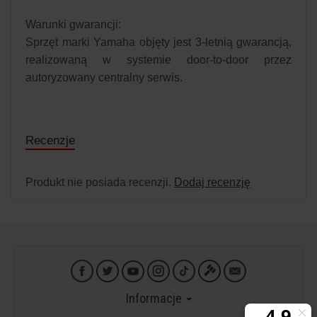
Warunki gwarancji:
Sprzęt marki Yamaha objęty jest 3-letnią gwarancją,
realizowaną w systemie door-to-door przez
autoryzowany centralny serwis.
Recenzje
Produkt nie posiada recenzji.
Dodaj recenzję
Informacje