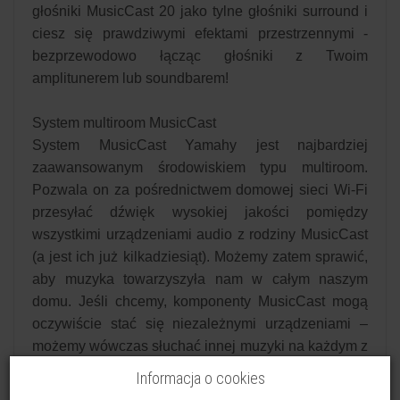
głośniki MusicCast 20 jako tylne głośniki surround i
ciesz się prawdziwymi efektami przestrzennymi -
bezprzewodowo łącząc głośniki z Twoim
amplitunerem lub soundbarem!
System multiroom MusicCast
System MusicCast Yamahy jest najbardziej
zaawansowanym środowiskiem typu multiroom.
Pozwala on za pośrednictwem domowej sieci Wi-Fi
przesyłać dźwięk wysokiej jakości pomiędzy
wszystkimi urządzeniami audio z rodziny MusicCast
(a jest ich już kilkadziesiąt). Możemy zatem sprawić,
aby muzyka towarzyszyła nam w całym naszym
domu. Jeśli chcemy, komponenty MusicCast mogą
oczywiście stać się niezależnymi urządzeniami –
możemy wówczas słuchać innej muzyki na każdym z
urządzeń. Oznacza to, że w kuchni można słuchać
Informacja o cookies
radia internetowego, w salonie ulubionej playlisty z