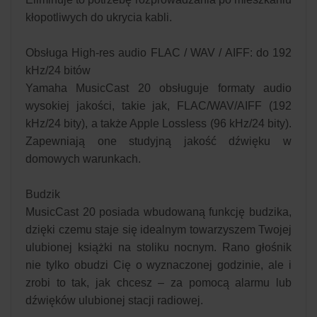
kłopotliwych do ukrycia kabli.
Obsługa High-res audio FLAC / WAV / AIFF: do 192
kHz/24 bitów
Yamaha MusicCast 20 obsługuje formaty audio
wysokiej jakości, takie jak, FLAC/WAV/AIFF (192
kHz/24 bity), a także Apple Lossless (96 kHz/24 bity).
Zapewniają one studyjną jakość dźwięku w
domowych warunkach.
Budzik
MusicCast 20 posiada wbudowaną funkcję budzika,
dzięki czemu staje się idealnym towarzyszem Twojej
ulubionej książki na stoliku nocnym. Rano głośnik
nie tylko obudzi Cię o wyznaczonej godzinie, ale i
zrobi to tak, jak chcesz – za pomocą alarmu lub
dźwięków ulubionej stacji radiowej.