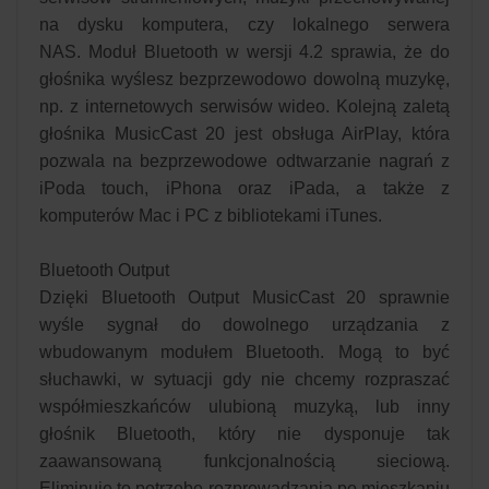
na dysku komputera, czy lokalnego serwera
NAS. Moduł Bluetooth w wersji 4.2 sprawia, że do
głośnika wyślesz bezprzewodowo dowolną muzykę,
np. z internetowych serwisów wideo. Kolejną zaletą
głośnika MusicCast 20 jest obsługa AirPlay, która
pozwala na bezprzewodowe odtwarzanie nagrań z
iPoda touch, iPhona oraz iPada, a także z
komputerów Mac i PC z bibliotekami iTunes.
Bluetooth Output
Dzięki Bluetooth Output MusicCast 20 sprawnie
wyśle sygnał do dowolnego urządzania z
wbudowanym modułem Bluetooth. Mogą to być
słuchawki, w sytuacji gdy nie chcemy rozpraszać
współmieszkańców ulubioną muzyką, lub inny
głośnik Bluetooth, który nie dysponuje tak
zaawansowaną funkcjonalnością sieciową.
Eliminuje to potrzebę rozprowadzania po mieszkaniu