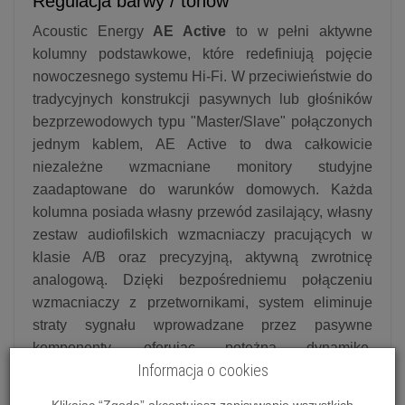
Regulacja barwy / tonów
Acoustic Energy
AE Active
to w pełni aktywne
kolumny podstawkowe, które redefiniują pojęcie
nowoczesnego systemu Hi-Fi. W przeciwieństwie do
tradycyjnych konstrukcji pasywnych lub głośników
bezprzewodowych typu "Master/Slave" połączonych
jednym kablem, AE Active to dwa całkowicie
niezależne wzmacniane monitory studyjne
zaadaptowane do warunków domowych. Każda
kolumna posiada własny przewód zasilający, własny
zestaw audiofilskich wzmacniaczy pracujących w
klasie A/B oraz precyzyjną, aktywną zwrotnicę
analogową. Dzięki bezpośredniemu połączeniu
wzmacniaczy z przetwornikami, system eliminuje
straty sygnału wprowadzane przez pasywne
komponenty, oferując potężną dynamikę,
Informacja o cookies
nieskazitelną czystość oraz rozmach brzmienia, który
z łatwością zawstydza znacznie większe, klasyczne