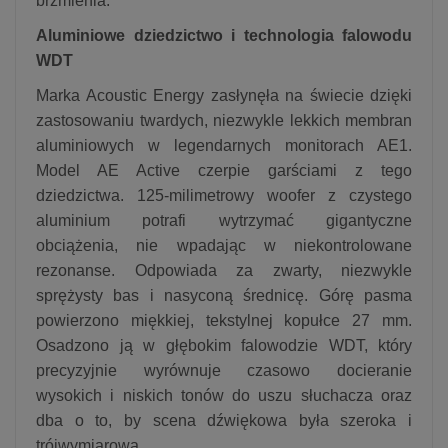
brzmienia.
Aluminiowe dziedzictwo i technologia falowodu
WDT
Marka Acoustic Energy zasłynęła na świecie dzięki
zastosowaniu twardych, niezwykle lekkich membran
aluminiowych w legendarnych monitorach AE1.
Model AE Active czerpie garściami z tego
dziedzictwa. 125-milimetrowy woofer z czystego
aluminium potrafi wytrzymać gigantyczne
obciążenia, nie wpadając w niekontrolowane
rezonanse. Odpowiada za zwarty, niezwykle
sprężysty bas i nasyconą średnicę. Górę pasma
powierzono miękkiej, tekstylnej kopułce 27 mm.
Osadzono ją w głębokim falowodzie WDT, który
precyzyjnie wyrównuje czasowo docieranie
wysokich i niskich tonów do uszu słuchacza oraz
dba o to, by scena dźwiękowa była szeroka i
trójwymiarowa.