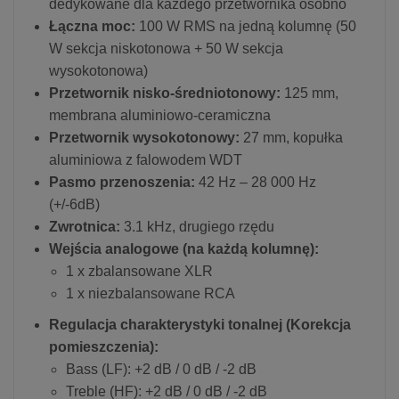
dedykowane dla każdego przetwornika osobno
Łączna moc:
100 W RMS na jedną kolumnę (50
W sekcja niskotonowa + 50 W sekcja
wysokotonowa)
Przetwornik nisko-średniotonowy:
125 mm,
membrana aluminiowo-ceramiczna
Przetwornik wysokotonowy:
27 mm, kopułka
aluminiowa z falowodem WDT
Pasmo przenoszenia:
42 Hz – 28 000 Hz
(+/-6dB)
Zwrotnica:
3.1 kHz, drugiego rzędu
Wejścia analogowe (na każdą kolumnę):
1 x zbalansowane XLR
1 x niezbalansowane RCA
Regulacja charakterystyki tonalnej (Korekcja
pomieszczenia):
Bass (LF): +2 dB / 0 dB / -2 dB
Treble (HF): +2 dB / 0 dB / -2 dB