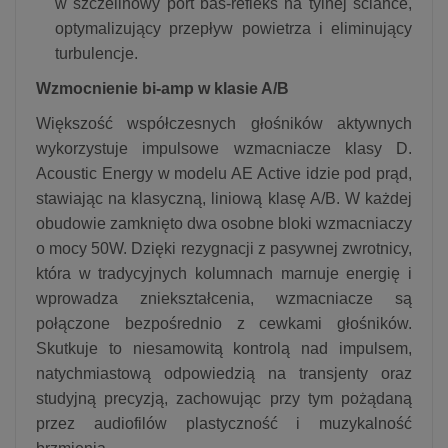
w szczelinowy port bas-refleks na tylnej ściance,
optymalizujący przepływ powietrza i eliminujący
turbulencje.
Wzmocnienie bi-amp w klasie A/B
Większość współczesnych głośników aktywnych
wykorzystuje impulsowe wzmacniacze klasy D.
Acoustic Energy w modelu AE Active idzie pod prąd,
stawiając na klasyczną, liniową klasę A/B. W każdej
obudowie zamknięto dwa osobne bloki wzmacniaczy
o mocy 50W. Dzięki rezygnacji z pasywnej zwrotnicy,
która w tradycyjnych kolumnach marnuje energię i
wprowadza zniekształcenia, wzmacniacze są
połączone bezpośrednio z cewkami głośników.
Skutkuje to niesamowitą kontrolą nad impulsem,
natychmiastową odpowiedzią na transjenty oraz
studyjną precyzją, zachowując przy tym pożądaną
przez audiofilów plastyczność i muzykalność