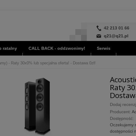
42 213 01 66
q21@q21.pl
 ratalny
CALL BACK - oddzwonimy!
Serwis
ny) - Raty 30x0% lub specjalna oferta! - Dostawa 0zł!
Acousti
Raty 30
Dostawa
Dodaj recenzj
Producent:
Ac
Dostępność:
Oczekujemy n
dostępności m