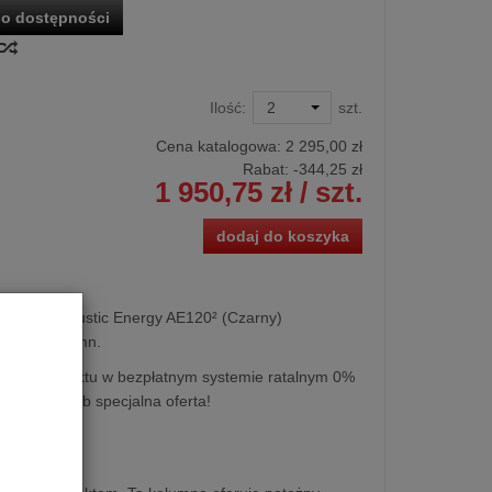
o dostępności
Ilość:
szt.
Cena katalogowa:
2 295,00 zł
Rabat: -
344,25 zł
1 950,75 zł
/ szt.
dodaj do koszyka
ogowa Acoustic Energy AE120² (Czarny)
1 szt. kolumn.
kupu produktu w bezpłatnym systemie ratalnym 0%
0 miesięcy lub specjalna oferta!