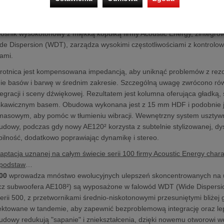
agowy,
AE120²
jest największym modelem w serii 100 i prawdziwie trój
tywnie cienkiej obudowy - gustownie zaprojektowanej, aby wtopić się w 
niają wydajność wypełniania pomieszczenia dźwiękiem dzięki dedyk
łośnik wysokotonowy z miękką kopułką firmy Acoustic Energy, zinteg
ide Dispersion (WDT), zarządza wysokimi częstotliwościami z kontrolow
iami.
rotnica jest kompensowana impedancją, aby uniknąć problemów z rezo
e basów i barwę w średnim zakresie. Szczególną uwagę zwrócono równ
tegracji i sceny dźwiękowej. Rezultatem jest kolumna oferująca gładką, 
yskawicznym basem. Obudowa wykonana jest z 15 mm HDF i podobnie jak
asowym, aby pomóc w tłumieniu wibracji. Wewnętrzny system usztywni
dowy, podczas gdy nowy AE120² korzysta z subtelnie stylizowanej, dys
bilność, dodatkowo poprawiając dynamikę i stereo.
ptacja uznanej na całym świecie serii 100 firmy Acoustic Energy char
 podstaw
…
00
wprowadza mnóstwo ewolucyjnych ulepszeń skoncentrowanych na u
z subwoofera AE108²) są wyposażone w falowód WDT (Wide Dispersion T
erii 500, z przetwornikami średnio-niskotonowymi przesuniętymi bliżej
ektowane w tandemie, aby zapewnić bezproblemową integrację oraz lep
budowy redukują "sapanie" i zniekształcenia, dzięki nowemu otworowi 