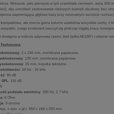
etrza. Wreszcie, jako pierwsza w tym przedziale cenowym, seria 100 wy
ości), aby umożliwić zastosowanie cieńszych ścianek obudowy, bez utra
nętrzna zapewniająca głębsze basy przy minimalnym wzroście rozmiar
 kompaktowa, ale mocna gama kolumn ucieleśnia wszystkie cechy, z któ
 wszystko, czego producent nauczył się podczas ciągłej pracy rozwojow
t dostępna w kolorze satynowej czerni, bieli (tylko AE100²) i okleinie w
 Techniczna
:
iskotonowy
: 2 x 130 mm, membrana papierowa
redniotonowy
: 130 mm, membrana papierowa
wysokotonowy
: 25 mm, kopułka tekstylna
ęstotliwości
: 39 Hz - 26 kHz
ość
: 90 dB
e SPL
: 116 dB
 W
wość podziału zwrotnicy
: 300 Hz, 2.7 kHz
ja
: 6 Ohm
ja
: 3-drożna
wys. x szer. x gł.): 950 x 165 x 250 mm