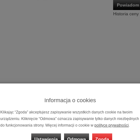
Powiadom 
Historia ceny
Kolumna podł
Cena dotyczy 
Informacja o cookies
Możliwość za
Klikając “Zgoda” akceptujesz zapisywanie wszystkich danych cookie na twoim
na 10, 20 i 3
urządzeniu. Kliknięcie “Odmowa” oznacza zapisywanie tylko danych niezbędnych
do funkcjonowania strony. Więcej informacji o cookie w
polityce prywatności
.
ogowa Acoustic Energy AE120²
Ustawienia
Odmowa
Zgoda