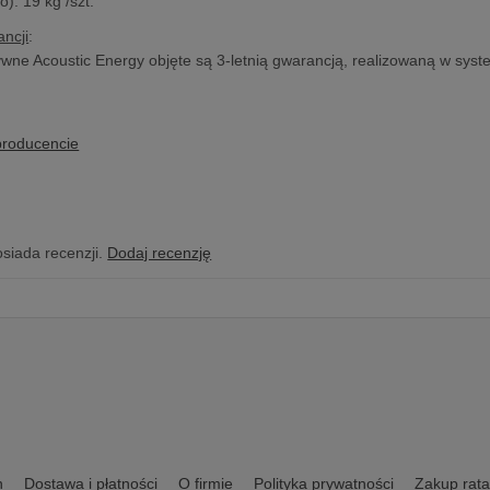
o): 19 kg /szt.
ncji
:
wne Acoustic Energy objęte są 3-letnią gwarancją, realizowaną w syst
producencie
osiada recenzji.
Dodaj recenzję
n
Dostawa i płatności
O firmie
Polityka prywatności
Zakup rata