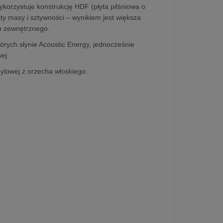
korzystuje konstrukcję HDF (płyta pilśniowa o
ty masy i sztywności – wynikiem jest większa
u zewnętrznego.
rych słynie Acoustic Energy, jednocześnie
ej.
inylowej z orzecha włoskiego.