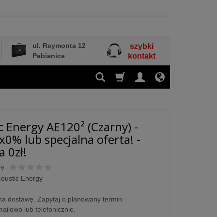
ul. Reymonta 12
szybki
Pabianice
kontakt
c Energy AE120² (Czarny) -
x0% lub specjalna oferta! -
 0zł!
ę:
oustic Energy
a dostawę. Zapytaj o planowany termin
ailowo lub telefonicznie.