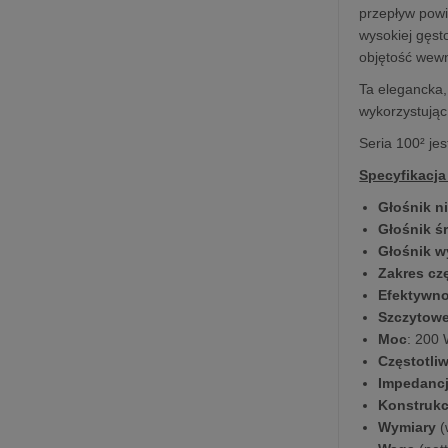
przepływ powi
wysokiej gęst
objętość wew
Ta elegancka,
wykorzystując
Seria 100² jes
Specyfikacja
Głośnik n
Głośnik ś
Głośnik 
Zakres cz
Efektywn
Szczytow
Moc
: 200
Częstotli
Impedanc
Konstrukc
Wymiary
(