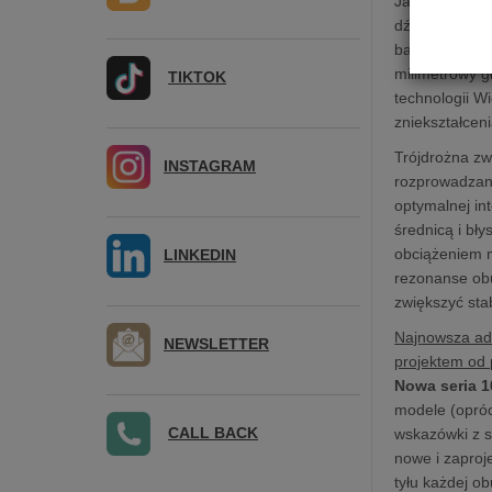
Jako okręt fl
dźwięk z rela
basowe wzmac
milimetrowy g
TIKTOK
technologii W
zniekształcen
Trójdrożna zw
INSTAGRAM
rozprowadzani
optymalnej in
średnicą i bł
obciążeniem m
LINKEDIN
rezonanse obu
zwiększyć sta
Najnowsza ada
NEWSLETTER
projektem od
Nowa seria 1
modele (opróc
CALL BACK
wskazówki z s
nowe i zaproj
tyłu każdej o