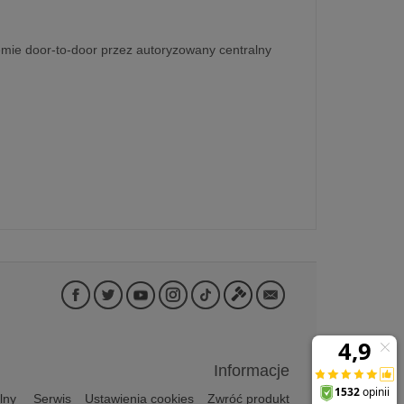
emie door-to-door przez autoryzowany centralny
Informacje
lny
Serwis
Ustawienia cookies
Zwróć produkt