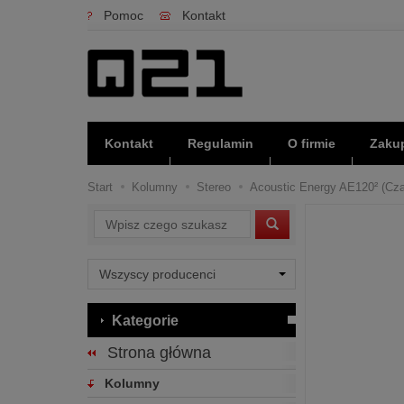
Pomoc
Kontakt
Kontakt
Regulamin
O firmie
Zakup
Start
Kolumny
Stereo
Acoustic Energy AE120² (Czar
Wyszukaj
Kategorie
Strona główna
Kolumny