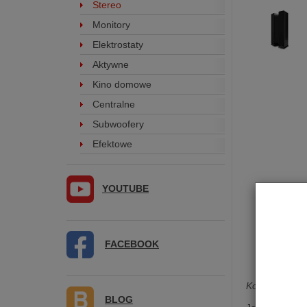
Stereo
Monitory
Elektrostaty
Aktywne
Kino domowe
Centralne
Subwoofery
Efektowe
YOUTUBE
FACEBOOK
Kolumna podł
BLOG