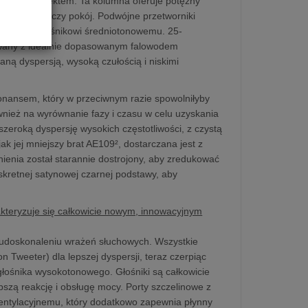
drożnym projektem. Ta kolumna oferuje potężny
każdy salon czy pokój. Podwójne przetworniki
owanemu głośnikowi średniotonowemu. 25-
rowany z idealnie dopasowanym falowodem
aną dyspersją, wysoką czułością i niskimi
nansem, który w przeciwnym razie spowolniłyby
ież na wyrównanie fazy i czasu w celu uzyskania
szeroką dyspersję wysokich częstotliwości, z czystą
 jej mniejszy brat AE109², dostarczana jest z
enia został starannie dostrojony, aby zredukować
kretnej satynowej czarnej podstawy, aby
akteryzuje się całkowicie nowym, innowacyjnym
doskonaleniu wrażeń słuchowych. Wszystkie
weeter) dla lepszej dyspersji, teraz czerpiąc
 głośnika wysokotonowego. Głośniki są całkowicie
szą reakcję i obsługę mocy. Porty szczelinowe z
wentylacyjnemu, który dodatkowo zapewnia płynny