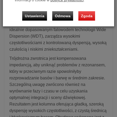
informacji o cookie w
polityce prywatności
.
wydajność wypełniania pomieszczenia dźwiękiem
dzięki dedykowanemu głośnikowi średniotonowemu.
Ustawienia
Odmowa
Zgoda
25-milimetrowy głośnik wysokotonowy z miękką
kopułką firmy Acoustic Energy, zintegrowany z
idealnie dopasowanym falowodem technologii Wide
Dispersion (WDT), zarządza wysokimi
częstotliwościami z kontrolowaną dyspersją, wysoką
czułością i niskimi zniekształceniami.
Trójdrożna zwrotnica jest kompensowana
impedancją, aby uniknąć problemów z rezonansem,
który w przeciwnym razie spowolniłyby
rozprowadzanie basów i barwę w średnim zakresie.
Szczególną uwagę zwrócono również na
wyrównanie fazy i czasu w celu uzyskania
optymalnej integracji i sceny dźwiękowej.
Rezultatem jest kolumna oferująca gładką, szeroką
dyspersję wysokich częstotliwości, z czystą średnicą