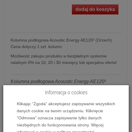
dodaj do koszyka
Kolumna podłogowa Acoustic Energy AE120² (Orzech)
Cena dotyczy 1 szt. kolumn.
Możliwość zakupu produktu w bezpłatnym systemie
ratalnym 0% na 10, 20 i 30 miesięcy lub specjalna oferta!
Kolumna podłogowa Acoustic Energy AE120²
Jako okręt flagowy,
AE120²
jest największym
Informacja o cookies
modelem w serii 100 i prawdziwie trójdrożnym
Klikając “Zgoda” akceptujesz zapisywanie wszystkich
projektem. Ta kolumna oferuje potężny dźwięk z
danych cookie na twoim urządzeniu. Kliknięcie
relatywnie cienkiej obudowy - gustownie
“Odmowa” oznacza zapisywanie tylko danych
zaprojektowanej, aby wtopić się w każdy salon czy
niezbędnych do funkcjonowania strony. Więcej
pokój. Podwójne przetworniki basowe wzmacniają