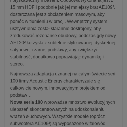
i błyskawicznym basem. Obudowa wykonana jest z
15 mm HDF i podobnie jak jej mniejszy brat AE109²,
dostarczana jest z obciążeniem masowym, aby
pomóc w tłumieniu wibracji. Wewnętrzny system
usztywnienia został starannie dostrojony, aby
zredukować rezonanse obudowy, podczas gdy nowy
AE120² korzysta z subtelnie stylizowanej, dyskretnej
satynowej czarnej podstawy, aby zwiększyć
stabilność, dodatkowo poprawiając dynamikę i
stereo.
Najnowsza adaptacja uznanej na całym świecie serii
100 firmy Acoustic Energy charakteryzuje się
całkowicie nowym, innowacyjnym projektem od
podstaw
…
Nowa seria 100
wprowadza mnóstwo ewolucyjnych
ulepszeń skoncentrowanych na udoskonaleniu
wrażeń słuchowych. Wszystkie modele (oprócz
subwoofera AE108²) są wyposażone w falowód