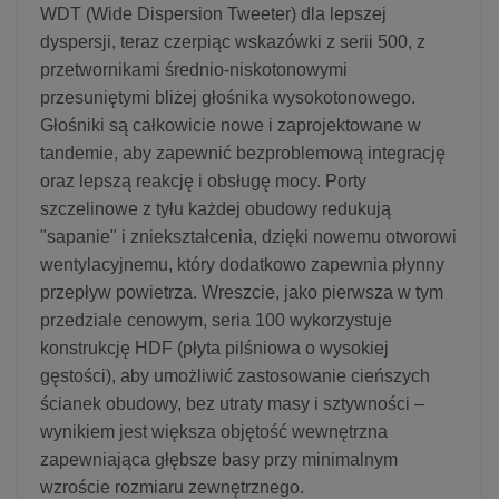
WDT (Wide Dispersion Tweeter) dla lepszej
dyspersji, teraz czerpiąc wskazówki z serii 500, z
przetwornikami średnio-niskotonowymi
przesuniętymi bliżej głośnika wysokotonowego.
Głośniki są całkowicie nowe i zaprojektowane w
tandemie, aby zapewnić bezproblemową integrację
oraz lepszą reakcję i obsługę mocy. Porty
szczelinowe z tyłu każdej obudowy redukują
"sapanie" i zniekształcenia, dzięki nowemu otworowi
wentylacyjnemu, który dodatkowo zapewnia płynny
przepływ powietrza. Wreszcie, jako pierwsza w tym
przedziale cenowym, seria 100 wykorzystuje
konstrukcję HDF (płyta pilśniowa o wysokiej
gęstości), aby umożliwić zastosowanie cieńszych
ścianek obudowy, bez utraty masy i sztywności –
wynikiem jest większa objętość wewnętrzna
zapewniająca głębsze basy przy minimalnym
wzroście rozmiaru zewnętrznego.