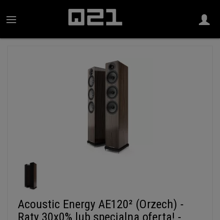
Acoustic Energy AE120² (Orzech) -
Raty 30x0% lub specjalna oferta! -