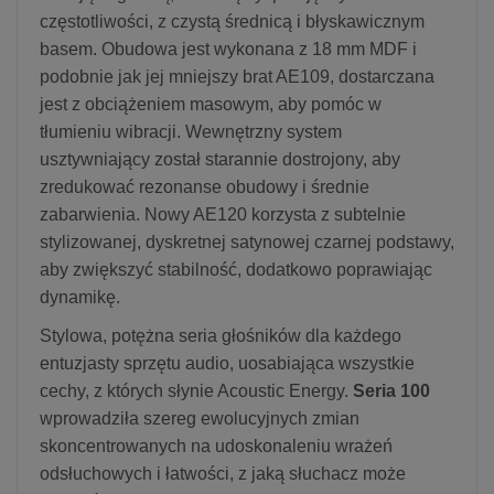
częstotliwości, z czystą średnicą i błyskawicznym
basem. Obudowa jest wykonana z 18 mm MDF i
podobnie jak jej mniejszy brat AE109, dostarczana
jest z obciążeniem masowym, aby pomóc w
tłumieniu wibracji. Wewnętrzny system
usztywniający został starannie dostrojony, aby
zredukować rezonanse obudowy i średnie
zabarwienia. Nowy AE120 korzysta z subtelnie
stylizowanej, dyskretnej satynowej czarnej podstawy,
aby zwiększyć stabilność, dodatkowo poprawiając
dynamikę.
Stylowa, potężna seria głośników dla każdego
entuzjasty sprzętu audio, uosabiająca wszystkie
cechy, z których słynie Acoustic Energy.
Seria 100
wprowadziła szereg ewolucyjnych zmian
skoncentrowanych na udoskonaleniu wrażeń
odsłuchowych i łatwości, z jaką słuchacz może