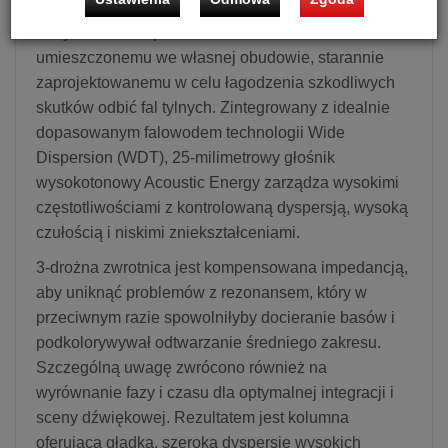
wypełniania pomieszczenia dźwiękiem dzięki
dedykowanemu przetwornikowi średniotonowemu
umieszczonemu we własnej obudowie, starannie
zaprojektowanemu w celu łagodzenia szkodliwych
skutków odbić fal tylnych. Zintegrowany z idealnie
dopasowanym falowodem technologii Wide
Dispersion (WDT), 25-milimetrowy głośnik
wysokotonowy Acoustic Energy zarządza wysokimi
częstotliwościami z kontrolowaną dyspersją, wysoką
czułością i niskimi zniekształceniami.
3-drożna zwrotnica jest kompensowana impedancją,
aby uniknąć problemów z rezonansem, który w
przeciwnym razie spowolniłyby docieranie basów i
podkolorywywał odtwarzanie średniego zakresu.
Szczególną uwagę zwrócono również na
wyrównanie fazy i czasu dla optymalnej integracji i
sceny dźwiękowej. Rezultatem jest kolumna
oferująca gładką, szeroką dyspersję wysokich