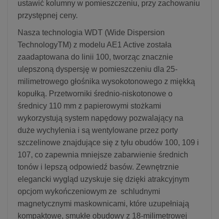
ustawić kolumny w pomieszczeniu, przy zachowaniu
przystępnej ceny.
Nasza technologia WDT (Wide Dispersion
TechnologyTM) z modelu AE1 Active została
zaadaptowana do linii 100, tworząc znacznie
ulepszoną dyspersję w pomieszczeniu dla 25-
milimetrowego głośnika wysokotonowego z miękką
kopułką. Przetworniki średnio-niskotonowe o
średnicy 110 mm z papierowymi stożkami
wykorzystują system napędowy pozwalający na
duże wychylenia i są wentylowane przez porty
szczelinowe znajdujące się z tyłu obudów 100, 109 i
107, co zapewnia mniejsze zabarwienie średnich
tonów i lepszą odpowiedź basów. Zewnętrznie
elegancki wygląd uzyskuje się dzięki atrakcyjnym
opcjom wykończeniowym ze schludnymi
magnetycznymi maskownicami, które uzupełniają
kompaktowe, smukłe obudowy z 18-milimetrowej