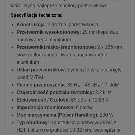
której słyną najlepsze monitory podstawkowe.
Specyfikacja techniczna:
Konstrukcja:
2-drożna, podstawkowa
Przetwornik wysokotonowy:
29 mm kopułka z
anodowanego aluminium
Przetworniki nisko-średniotonowe:
2 x 125 mm
stożki z tłoczonego i twardo anodowanego
aluminium
Układ przetworników:
Symetryczny, przesunięty
układ M-T-M
Pasmo przenoszenia:
35 Hz – 45 kHz (+/- 6dB)
Częstotliwość podziału zwrotnicy:
2.2 kHz
Efektywność / Czułość:
88 dB / m / 2.83 V
Impedancja znamionowa:
6 omów
Moc maksymalna (Power Handling):
200 W
Typ obudowy:
Konstrukcja warstwowa RSC z
HDF i bitumu o grubości 18-32 mm, wewnętrznie