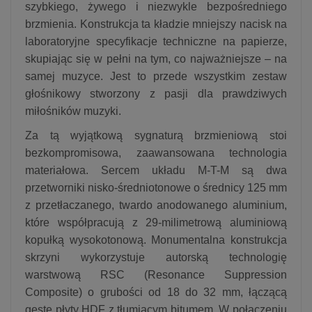
szybkiego, żywego i niezwykle bezpośredniego
brzmienia. Konstrukcja ta kładzie mniejszy nacisk na
laboratoryjne specyfikacje techniczne na papierze,
skupiając się w pełni na tym, co najważniejsze – na
samej muzyce. Jest to przede wszystkim zestaw
głośnikowy stworzony z pasji dla prawdziwych
miłośników muzyki.
Za tą wyjątkową sygnaturą brzmieniową stoi
bezkompromisowa, zaawansowana technologia
materiałowa. Sercem układu M-T-M są dwa
przetworniki nisko-średniotonowe o średnicy 125 mm
z przetłaczanego, twardo anodowanego aluminium,
które współpracują z 29-milimetrową aluminiową
kopułką wysokotonową. Monumentalna konstrukcja
skrzyni wykorzystuje autorską technologię
warstwową RSC (Resonance Suppression
Composite) o grubości od 18 do 32 mm, łączącą
gęste płyty HDF z tłumiącym bitumem. W połączeniu