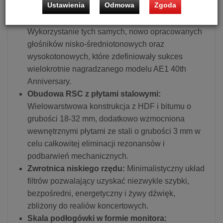
Ustawienia
Odmowa
Zgoda
marki.
Zaawansowane przetworniki nowej generacji:
Wykorzystanie tych samych, nowo opracowanych
głośników nisko-średniotonowych oraz
wysokotonowych, które zdefiniowały sukces
wielokrotnie nagradzanego modelu AE1 40th
Anniversary.
Obudowa RSC z płytami stalowymi:
Wielowarstwowa konstrukcja z HDF i bitumu o
grubości 18-32 mm, dodatkowo wzmocniona
wewnętrznymi płytami ze stali o grubości 3 mm w
celu całkowitej eliminacji rezonansów i
podbarwień mechanicznych.
Zwrotnica niskiego rzędu:
Minimalistyczny układ
filtrów pozwalający uzyskać niezwykle szybki,
bezpośredni, energetyczny i żywy dźwięk,
zbliżony do realiów koncertowych.
Skala podłogówki w formie monitora: