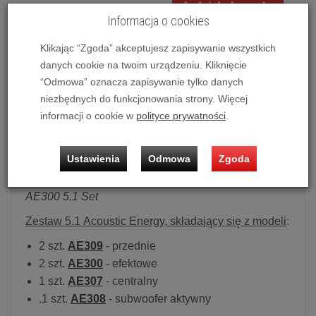
dodaj do koszyka
Informacja o cookies
Klikając “Zgoda” akceptujesz zapisywanie wszystkich
danych cookie na twoim urządzeniu. Kliknięcie
Zestaw kolumn kina domowego Acoustic Energy AE300 5.1
“Odmowa” oznacza zapisywanie tylko danych
Set (Czarny połysk)
niezbędnych do funkcjonowania strony. Więcej
informacji o cookie w
polityce prywatności
.
Możliwość zakupu produktu w bezpłatnym systemie
ratalnym 0% na 10, 20 i 30 miesięcy lub specjalna oferta!
Ustawienia
Odmowa
Zgoda
Zestaw kolumn kina domowego
: Acoustic Energy
AE300 5.1 Set
Zestaw 5.1 Acoustic Energy, składający się z modeli
:
2 szt.
AE309
- przednie
2 szt.
AE300
- efektowe
1 szt.
AE307
- centralny
.1 szt.
AE308
- subwoofer aktywny