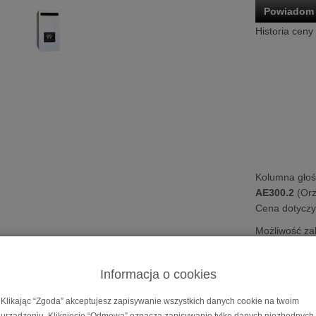
Powiadom 
Historia ceny
Kolumna gło
AE300.2
(Orz
Cena dotyczy 
Możliwość za
na
10 i 20 m
Informacja o cookies
 głośnikowa
Acoustic Energy AE300² / AE300
Klikając “Zgoda” akceptujesz zapisywanie wszystkich danych cookie na twoim
 Energy
AE300² / AE300.2
| Kolumna podstawkow
urządzeniu. Kliknięcie “Odmowa” oznacza zapisywanie tylko danych niezbędnych