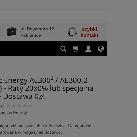
ul. Reymonta 12
szybki
Pabianice
kontakt
c Energy AE300² / AE300.2
) - Raty 20x0% lub specjalna
- Dostawa 0zł!
ę:
oustic Energy
tępność mailowo lub telefonicznie. Dostępność
larowana w magazynie dostawcy.