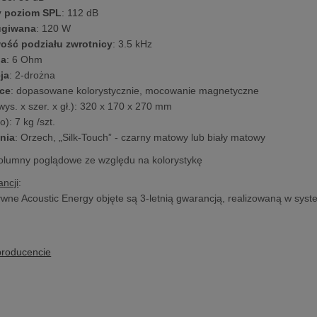
y poziom SPL
: 112 dB
ugiwana
: 120 W
wość podziału zwrotnicy
: 3.5 kHz
ja
: 6 Ohm
ja
: 2-drożna
ce
: dopasowane kolorystycznie, mocowanie magnetyczne
wys. x szer. x gł.): 320 x 170 x 270 mm
o): 7 kg /szt.
nia
: Orzech, „Silk-Touch” - czarny matowy lub biały matowy
 kolumny poglądowe ze względu na kolorystykę
ncji
:
wne Acoustic Energy objęte są 3-letnią gwarancją, realizowaną w syst
producencie