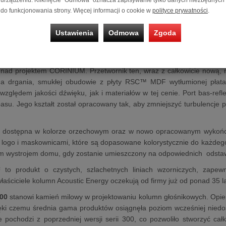
6 Ohm
do funkcjonowania strony. Więcej informacji o cookie w
polityce prywatności
.
0.2) to całkowicie nowa, kompaktowa kolumna podstawkowa przeznacz
onstrukcję obudowy i nowe przetworniki, dzięki czemu znacząco popr
Ustawienia
Odmowa
Zgoda
ednak konkurencyjną cenę.
ystuje zupełnie nowe przetworniki nisko-średniotonowe z włókna pap
 nad projektem CORINIUM. Przetwornik ten, wraz z całkowicie nową,
na drgania, smukłej obudowie z płyty RSC™ MDF wytłumionej płata
zględem jakości dźwięku, jak i materiałów w tej cenie. Port bas-refl
asu. Jego kształt został opracowany tak, aby zmniejszyć turbulencje p
 dostępna w kolorze orzechowym oraz w nowo opracowanym wykończen
logo i maskownicami, które są dopasowane kolorystycznie do każdego
ym wystrojem domu, gdy zostanie umieszczony na odpowiednich odstaw
to produkt o czystych, szlachetnych liniach wzorniczych, zapewni
aściciele kolumn Acoustic Energy oczekują od firmy już od ponad 35 la
00
stanowi kamień milowy w projektowaniu kolumn głośnikowych. Opier
ięki czemu średnia gama produktów osiągnęła poziom wcześniej nied
ie pochodzi z poprzedniej wersji serii 300, co pozwoliło stworzyć c