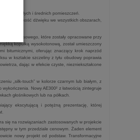
ona do małych i średnich pomieszczeń.
awiliśmy jakość dźwięku we wszystkich obszarach,
ierowo-kokosowego, które zostały opracowane przy
 miękką kopułką wysokotonową, został umieszczony
mi bitumicznymi, oferując znaczący krok naprzód
eksu w kształcie szczeliny z tyłu obudowy poprawia
owietrza, dając w efekcie czyste, niezniekształcone
iu „silk-touch” w kolorze czarnym lub białym, z
 wykończenia. Nowy AE300² z łatwością zintegruje
kach głośnikowych lub na półkach.
ający ekscytującą i potężną prezentację, której
t.
a się na rozwiązaniach zastosowanych w projekcie
ostępny w tym przedziale cenowym. Żaden element
ałkowicie nowy projekt od podstaw. Transformacyjne