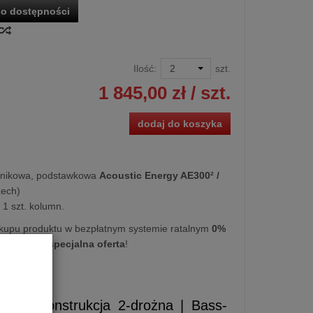
o dostępności
Ilość:
szt.
1 845,00 zł
/ szt.
dodaj do koszyka
śnikowa, podstawkowa
Acoustic Energy AE300² /
ech)
1 szt. kolumn.
kupu produktu w bezpłatnym systemie ratalnym
0%
iesięcy
lub
specjalna oferta
!
.2
a | Konstrukcja 2-drożna | Bass-