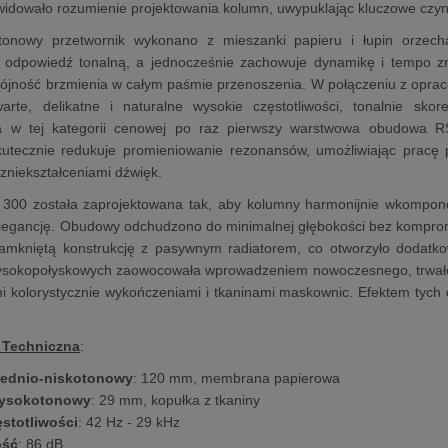
widowało rozumienie projektowania kolumn, uwypuklając kluczowe czynn
otonowy przetwornik wykonano z mieszanki papieru i łupin orzec
 odpowiedź tonalną, a jednocześnie zachowuje dynamikę i tempo 
pójność brzmienia w całym paśmie przenoszenia. W połączeniu z opr
arte, delikatne i naturalne wysokie częstotliwości, tonalnie sko
 w tej kategorii cenowej po raz pierwszy warstwowa obudowa RS
kutecznie redukuje promieniowanie rezonansów, umożliwiając pracę p
zniekształceniami dźwięk.
ii 300 została zaprojektowana tak, aby kolumny harmonijnie wkompo
 elegancję. Obudowy odchudzono do minimalnej głębokości bez kompr
 zamkniętą konstrukcję z pasywnym radiatorem, co otworzyło dodatk
sokopołyskowych zaowocowała wprowadzeniem nowoczesnego, trwałeg
kolorystycznie wykończeniami i tkaninami maskownic. Efektem tych d
 Techniczna
:
rednio-niskotonowy
: 120 mm, membrana papierowa
wysokotonowy
: 29 mm, kopułka z tkaniny
ęstotliwości
: 42 Hz - 29 kHz
ość
: 86 dB