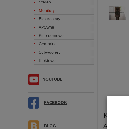
Stereo
Monitory
Elektrostaty
Aktywne
Kino domowe
Centralne
Subwoofery
Efektowe
YOUTUBE
FACEBOOK
Kolumna
Acoustic
BLOG