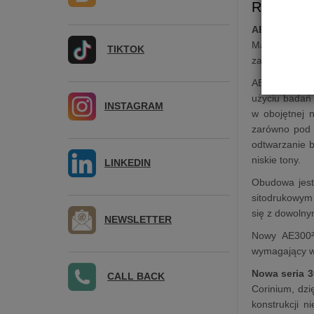
Reflex | 
AE300²
(AE30
Ma ona nową k
TIKTOK
zachowując j
AE300² wykorz
użyciu badań
INSTAGRAM
w obojętnej 
zarówno pod w
odtwarzanie b
niskie tony.
LINKEDIN
Obudowa jest
sitodrukowym 
się z dowoln
NEWSLETTER
Nowy AE300² 
wymagający wł
Nowa seria 3
CALL BACK
Corinium, dz
konstrukcji n