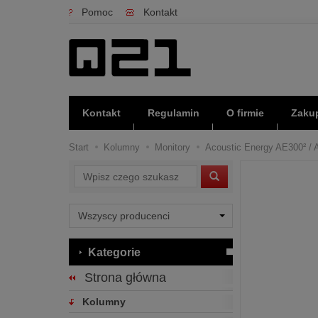
Pomoc
Kontakt
Kontakt
Regulamin
O firmie
Zakup
Start
Kolumny
Monitory
Acoustic Energy AE300² / A
Wyszukaj
Kategorie
Strona główna
Kolumny