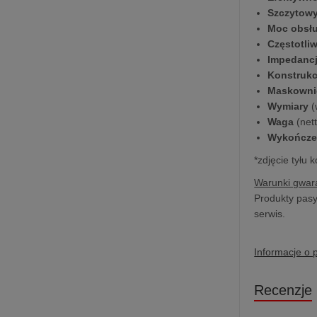
Szczytow
Moc obsł
Częstotli
Impedanc
Konstrukc
Maskowni
Wymiary
(
Waga
(nett
Wykończe
*zdjęcie tyłu
Warunki gwara
Produkty pasy
serwis.
Informacje o 
Recenzje