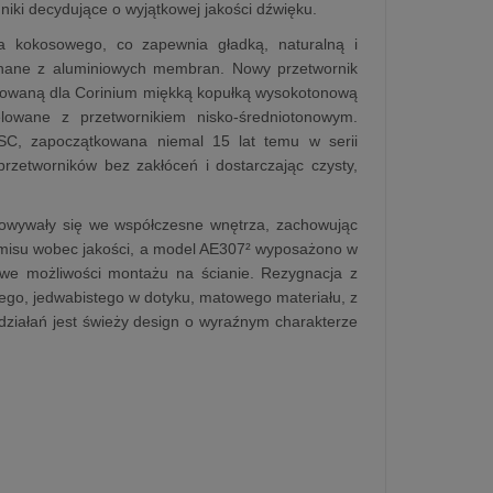
iki decydujące o wyjątkowej jakości dźwięku.
ha kokosowego, co zapewnia gładką, naturalną i
znane z aluminiowych membran. Nowy przetwornik
acowaną dla Corinium miękką kopułką wysokotonową
relowane z przetwornikiem nisko‑średniotonowym.
C, zapoczątkowana niemal 15 lat temu w serii
rzetworników bez zakłóceń i dostarczając czysty,
nowywały się we współczesne wnętrza, zachowując
omisu wobec jakości, a model AE307² wyposażono w
owe możliwości montażu na ścianie. Rezygnacja z
o, jedwabistego w dotyku, matowego materiału, z
ziałań jest świeży design o wyraźnym charakterze