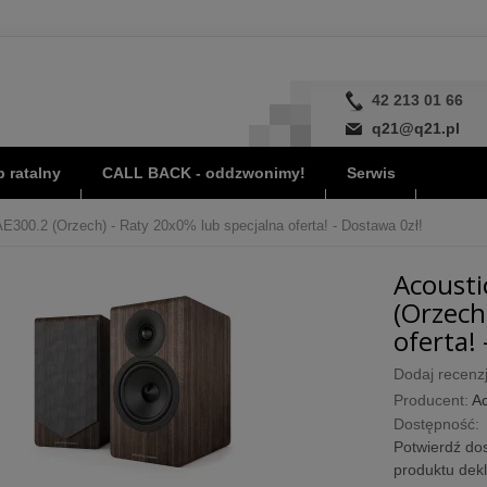
42 213 01 66
q21@q21.pl
 ratalny
CALL BACK - oddzwonimy!
Serwis
E300.2 (Orzech) - Raty 20x0% lub specjalna oferta! - Dostawa 0zł!
Acousti
(Orzech
oferta! 
Dodaj recenzj
Producent:
Ac
Dostępność:
Potwierdź dos
produktu dek