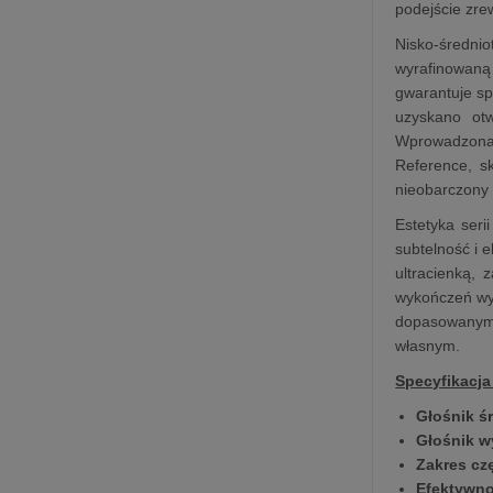
podejście zre
Nisko‑średni
wyrafinowaną
gwarantuje s
uzyskano otw
Wprowadzona
Reference, s
nieobarczony 
Estetyka ser
subtelność i
ultracienką,
wykończeń wy
dopasowanymi 
własnym.
Specyfikacja
Głośnik ś
Głośnik 
Zakres cz
Efektywn