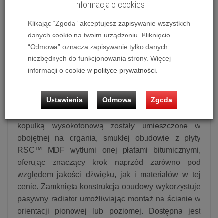
Informacja o cookies
obudowy i nowe przetworniki, dzięki czemu
znacząco poprawiliśmy jakość dźwięku we
Klikając “Zgoda” akceptujesz zapisywanie wszystkich
wszystkich obszarach, zachowując jednak
danych cookie na twoim urządzeniu. Kliknięcie
“Odmowa” oznacza zapisywanie tylko danych
konkurencyjną cenę.
niezbędnych do funkcjonowania strony. Więcej
AE307² wykorzystuje zupełnie nowe przetworniki
informacji o cookie w
polityce prywatności
.
nisko-średniotonowe z włókna papierowo-
kokosowego przetworniki, które zostały opracowane
Ustawienia
Odmowa
Zgoda
przy użyciu badań nad projektem CORINIUM.
Przetworniki te, wraz z całkowicie nową, miękką
kopułką wysokotonową zostały umieszczone w
obojętnej na drgania, smukłej obudowie z płyty
RSC™ MDF wytłumi onej płatami bitumicznymi,
oferując znaczący krok naprzód zarówno pod
względem jakości dźwięku, jak i materiałów w tej
cenie. Zamknięta konstrukcja obudowy wykorzystuje
pasywny radiator umożliwiając montaż na ścianie w
orientacji pionowej lub poziomej. Dostępna jest