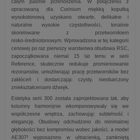
całym paśmie przenoszenia. W połączeniu z
opracowaną dla Corinium miękką kopułką
wysokotonową uzyskano otwarte, delikatne i
naturalne wysokie częstotliwości, tonalnie
skorelowane z przetwornikiem
nisko‑średniotonowym. Wprowadzona w tej kategorii
cenowej po raz pierwszy warstwowa obudowa RSC,
zapoczątkowana niemal 15 lat temu w serii
Reference, skutecznie redukuje promieniowanie
rezonansów, umożliwiając pracę przetworników bez
zakłóceń i dostarczając czysty, nieobarczony
zniekształceniami dźwięk.
Estetyka serii 300 została zaprojektowana tak, aby
kolumny harmonijnie wkomponowywały się we
współczesne wnętrza, zachowując subtelność i
elegancję. Obudowy odchudzono do minimalnej
głębokości bez kompromisu wobec jakości, a model
AE307² wyposażono w ultracienką, zamkniętą