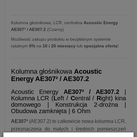
Kolumna głośnikowa, LCR, centralna
Acoustic Energy
AE307² / AE307.2
(Czarny)
Możliwość zakupu produktu w bezpłatnym systemie
ratalnym
0%
na
10 i 20 miesięcy
lub
specjalna oferta
!
Kolumna głośnikowa
Acoustic
Energy AE307² / AE307.2
Acoustic Energy
AE307² / AE307.2
|
Kolumna LCR (
L
eft /
C
entral /
R
ight) kina
domowego | Konstrukcja 2-drożna |
Obudowa zamknięta | 6 Ohm
AE307²
(AE307.2) to całkowicie nowa kolumna LCR,
przeznaczona do małych i średnich pomieszczeń
oraz do kina domowego. Posiada nową konstrukcję