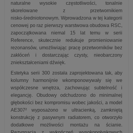
naturalne wysokie częstotliwości, tonalnie
skorelowane z przetwornikiem
nisko‑średniotonowym. Wprowadzona w tej kategorii
cenowej po raz pierwszy warstwowa obudowa RSC,
zapoczątkowana niemal 15 lat temu w serii
Reference, skutecznie redukuje promieniowanie
rezonansów, umożliwiając pracę przetworników bez
zakłóceń i dostarczając czysty, nieobarczony
zniekształceniami dźwięk.
Estetyka serii 300 została zaprojektowana tak, aby
kolumny harmonijnie wkomponowywały się we
współczesne wnętrza, zachowując subtelność i
elegancję. Obudowy odchudzono do minimalnej
głębokości bez kompromisu wobec jakości, a model
AE307² wyposażono w ultracienką, zamkniętą
konstrukcję z pasywnym radiatorem, co otworzyło
dodatkowe możliwości montażu na ścianie.
Rezygnacja z wykończeń wysokopołyskowych