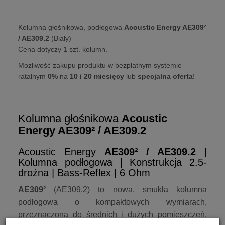
Kolumna głośnikowa, podłogowa
Acoustic Energy AE309²
/ AE309.2
(Biały)
Cena dotyczy 1 szt. kolumn.
Możliwość zakupu produktu w bezpłatnym systemie
ratalnym
0%
na
10 i 20 miesięcy
lub
specjalna oferta
!
Kolumna głośnikowa
Acoustic
Energy AE309² / AE309.2
Acoustic Energy
AE309² / AE309.2
|
Kolumna podłogowa | Konstrukcja 2.5-
drożna | Bass-Reflex | 6 Ohm
AE309²
(AE309.2) to nowa, smukła kolumna
podłogowa o kompaktowych wymiarach,
przeznaczona do średnich i dużych pomieszczeń.