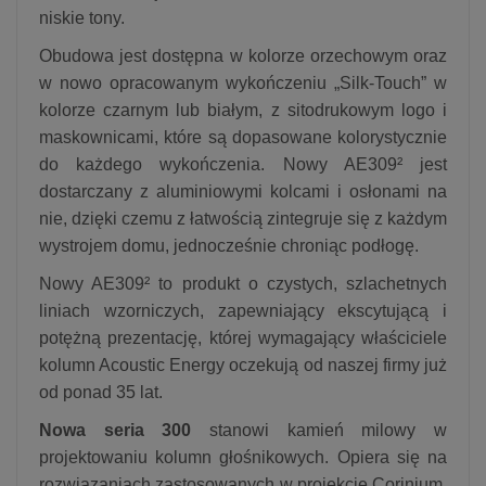
niskie tony.
Obudowa jest dostępna w kolorze orzechowym oraz
w nowo opracowanym wykończeniu „Silk‑Touch” w
kolorze czarnym lub białym, z sitodrukowym logo i
maskownicami, które są dopasowane kolorystycznie
do każdego wykończenia. Nowy AE309² jest
dostarczany z aluminiowymi kolcami i osłonami na
nie, dzięki czemu z łatwością zintegruje się z każdym
wystrojem domu, jednocześnie chroniąc podłogę.
Nowy AE309² to produkt o czystych, szlachetnych
liniach wzorniczych, zapewniający ekscytującą i
potężną prezentację, której wymagający właściciele
kolumn Acoustic Energy oczekują od naszej firmy już
od ponad 35 lat.
Nowa seria 300
stanowi kamień milowy w
projektowaniu kolumn głośnikowych. Opiera się na
rozwiązaniach zastosowanych w projekcie Corinium,