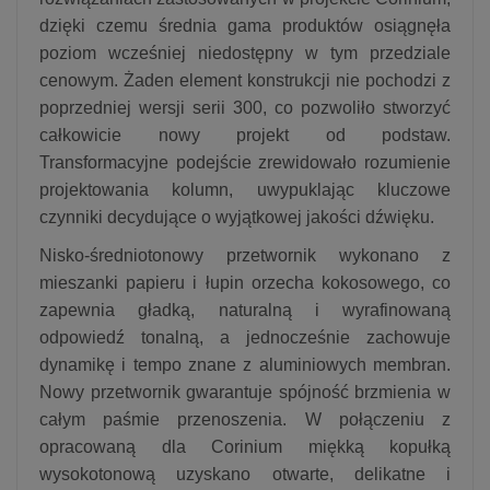
dzięki czemu średnia gama produktów osiągnęła
poziom wcześniej niedostępny w tym przedziale
cenowym. Żaden element konstrukcji nie pochodzi z
poprzedniej wersji serii 300, co pozwoliło stworzyć
całkowicie nowy projekt od podstaw.
Transformacyjne podejście zrewidowało rozumienie
projektowania kolumn, uwypuklając kluczowe
czynniki decydujące o wyjątkowej jakości dźwięku.
Nisko‑średniotonowy przetwornik wykonano z
mieszanki papieru i łupin orzecha kokosowego, co
zapewnia gładką, naturalną i wyrafinowaną
odpowiedź tonalną, a jednocześnie zachowuje
dynamikę i tempo znane z aluminiowych membran.
Nowy przetwornik gwarantuje spójność brzmienia w
całym paśmie przenoszenia. W połączeniu z
opracowaną dla Corinium miękką kopułką
wysokotonową uzyskano otwarte, delikatne i