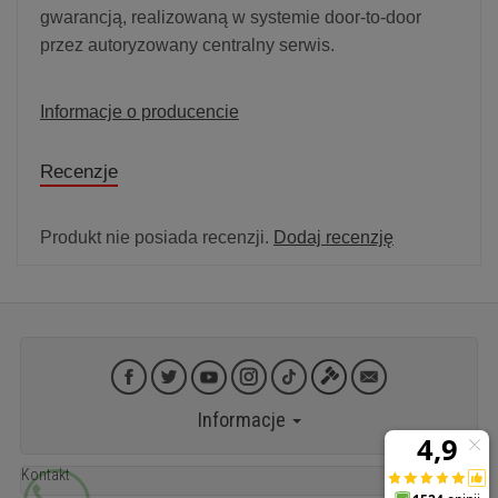
gwarancją, realizowaną w systemie door-to-door
przez autoryzowany centralny serwis.
Informacje o producencie
Recenzje
Produkt nie posiada recenzji.
Dodaj recenzję
Informacje
Kontakt