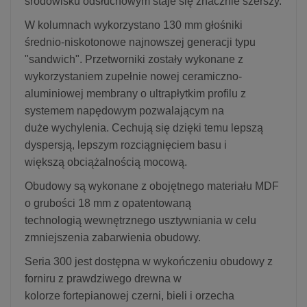
środowisku odsłuchowym staje się znacznie szerszy.
W kolumnach wykorzystano 130 mm głośniki
średnio-niskotonowe najnowszej generacji typu
"sandwich". Przetworniki zostały wykonane z
wykorzystaniem zupełnie nowej ceramiczno-
aluminiowej membrany o ultrapłytkim profilu z
systemem napędowym pozwalającym na
duże wychylenia. Cechują się dzięki temu lepszą
dyspersją, lepszym rozciągnięciem basu i
większą obciążalnością mocową.
Obudowy są wykonane z obojętnego materiału MDF
o grubości 18 mm z opatentowaną
technologią wewnętrznego usztywniania w celu
zmniejszenia zabarwienia obudowy.
Seria 300 jest dostępna w wykończeniu obudowy z
forniru z prawdziwego drewna w
kolorze fortepianowej czerni, bieli i orzecha