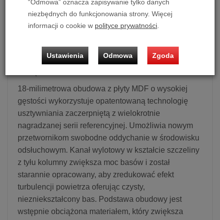
“Odmowa” oznacza zapisywanie tylko danych
Wyposażona w zupełnie nowy stożek ceramiczny z
niezbędnych do funkcjonowania strony. Więcej
aluminium typu sandwich o ultrapłytkim profilu i
informacji o cookie w
polityce prywatności
.
ultrawysokiej mocy, system długiego wychylenia -
nowy przetwornik charakteryzuje się lepszą
Ustawienia
Odmowa
Zgoda
dyspersją, rozszerzonym uderzeniem basu i ogólną
mocą.
18-milimetrowa obudowa z płyty MDF o wysokiej
gęstości wykorzystuje opatentowaną technologię
usztywniania zaczerpniętą z wielokrotnie
nagradzanej serii referencyjnej. Umożliwia nowym
przetwornikom swobodne oddychanie w środowisku
odsłuchowym. Kanał wylotowy w kształcie szczeliny
z tyłu kolumny zwiększa moc basów i został
starannie opracowany, aby zredukować efekt
turbulencji powietrza oferując czysty,
niezniekształcony bas. Podstawa obudowy jest
wstępnie obciążona materiałem, który zwiększa