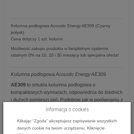
Kolumna podłogowa Acoustic Energy AE309 (Czarny
połysk)
Cena dotyczy 1 szt. kolumn.
Możliwość zakupu produktu w bezpłatnym systemie
ratalnym 0% na 10, 20 i 30 miesięcy lub specjalna oferta!
Kolumna podłogowa Acoustic Energy AE309
AE309
to smukła kolumna podłogowa o
kompaktowych wymiarach, odpowiednia do średnich
i dużych pomieszczeń. Podobnie jak w porównaniu z
AE300, AE309 oferuje wyższy poziom wydajności i
Informacja o cookies
wykończenia niż jego odpowiednik z serii 100.
Klikając “Zgoda” akceptujesz zapisywanie wszystkich
AE309 wykorzystuje dwa najnowszej generacji 130-
danych cookie na twoim urządzeniu. Kliknięcie
milimetrowe przetworniki średniotonowe.