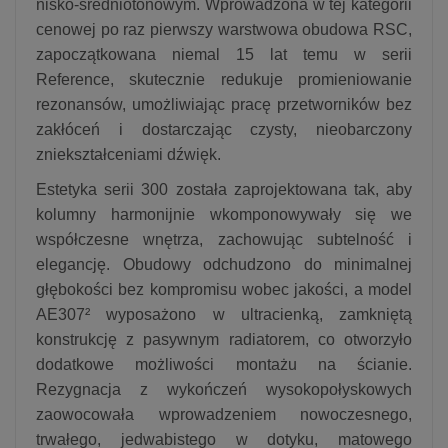
nisko‑średniotonowym. Wprowadzona w tej kategorii
cenowej po raz pierwszy warstwowa obudowa RSC,
zapoczątkowana niemal 15 lat temu w serii
Reference, skutecznie redukuje promieniowanie
rezonansów, umożliwiając pracę przetworników bez
zakłóceń i dostarczając czysty, nieobarczony
zniekształceniami dźwięk.
Estetyka serii 300 została zaprojektowana tak, aby
kolumny harmonijnie wkomponowywały się we
współczesne wnętrza, zachowując subtelność i
elegancję. Obudowy odchudzono do minimalnej
głębokości bez kompromisu wobec jakości, a model
AE307² wyposażono w ultracienką, zamkniętą
konstrukcję z pasywnym radiatorem, co otworzyło
dodatkowe możliwości montażu na ścianie.
Rezygnacja z wykończeń wysokopołyskowych
zaowocowała wprowadzeniem nowoczesnego,
trwałego, jedwabistego w dotyku, matowego