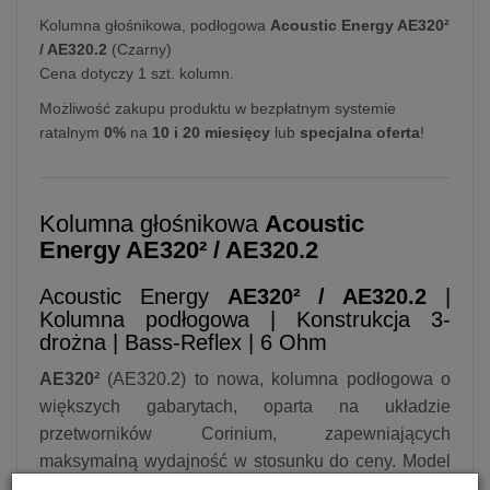
Kolumna głośnikowa, podłogowa
Acoustic Energy AE320²
/ AE320.2
(Czarny)
Cena dotyczy 1 szt. kolumn.
Możliwość zakupu produktu w bezpłatnym systemie
ratalnym
0%
na
10 i 20 miesięcy
lub
specjalna oferta
!
Kolumna głośnikowa
Acoustic
Energy AE320² / AE320.2
Acoustic Energy
AE320² / AE320.2
|
Kolumna podłogowa | Konstrukcja 3-
drożna | Bass-Reflex | 6 Ohm
AE320²
(AE320.2) to nowa, kolumna podłogowa o
większych gabarytach, oparta na układzie
przetworników Corinium, zapewniających
maksymalną wydajność w stosunku do ceny. Model
AE320² przeznaczony jest do pomieszczeń o