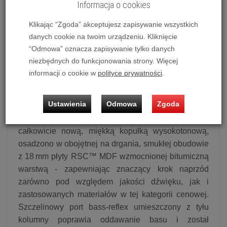
Informacja o cookies
średniej i dużej powierzchni, łączy całkowicie nową
konstrukcję obudowy i przetworniki, oferując
Klikając “Zgoda” akceptujesz zapisywanie wszystkich
znacznie lepsze osiągi we wszystkich zakresach,
danych cookie na twoim urządzeniu. Kliknięcie
“Odmowa” oznacza zapisywanie tylko danych
przy zachowaniu konkurencyjnej ceny poprzedniego
niezbędnych do funkcjonowania strony. Więcej
modelu.
informacji o cookie w
polityce prywatności
.
AE320² wykorzystuje zupełnie nowe przetworniki
basowo‑średniotonowe z mieszanki papieru i
Ustawienia
Odmowa
Zgoda
włókien kokosowych, opracowane w oparciu o
badania projektu CORINIUM. Przetworniki te, wraz z
całkowicie nową, miękką kopułką wysokotonową,
osadzono w obojętnej na drgania, smukłej obudowie
z 18 mm płyty RSC™ MDF wzmocnionej bitumiczną
warstwą - zapewniając znaczący krok naprzód
zarówno pod względem jakości dźwięku, jak i
zastosowanych materiałów w tej kategorii cenowej.
Szczelinowy port bass‑reflex umieszczony z tyłu
kolumny poprawia oddawanie basu i został