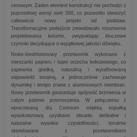
cenowym. Żaden element konstrukcji nie pochodzi z
poprzedniej wersji serii 300, co pozwoliło stworzyć
całkowicie nowy projekt od podstaw.
Transformacyjne podejście zrewidowało rozumienie
projektowania kolumn, uwypuklając kluczowe
czynniki decydujące o wyjątkowej jakości dźwięku.
Nisko‑średniotonowy przetwornik wykonano z
mieszanki papieru i łupin orzecha kokosowego, co
zapewnia gładką, naturalną i wyrafinowaną
odpowiedź tonalną, a jednocześnie zachowuje
dynamikę i tempo znane z aluminiowych membran.
Nowy przetwornik gwarantuje spójność brzmienia w
całym paśmie przenoszenia. W połączeniu z
opracowaną dla Corinium miękką kopułką
wysokotonową uzyskano otwarte, delikatne i
naturalne wysokie częstotliwości, tonalnie
skorelowane z przetwornikiem