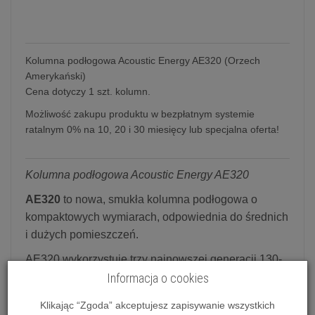
Kolumna podłogowa Acoustic Energy AE320 (Orzech
Amerykański)
Cena dotyczy 1 szt. kolumn.
Możliwość zakupu produktu w bezpłatnym systemie
ratalnym 0% na 10, 20 i 30 miesięcy lub specjalna oferta!
Kolumna podłogowa Acoustic Energy AE320
AE320
to nowa, smukła kolumna podłogowa o
kompaktowych wymiarach, odpowiednia do średnich
i dużych pomieszczeń.
AE320 wykorzystuje trzy najnowszej generacji 130-
milimetrowe przetworniki nisko-średniotonowe.
Informacja o cookies
Wyposażona w zupełnie nowy stożek ceramiczny z
Klikając “Zgoda” akceptujesz zapisywanie wszystkich
aluminium, który został opracowany specjalnie dla