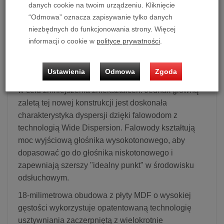
danych cookie na twoim urządzeniu. Kliknięcie
serii 300, z ultrapłytkim profilem, ultrawysokiej mocy
“Odmowa” oznacza zapisywanie tylko danych
i system długiego wychylenia - nowy przetwornik
niezbędnych do funkcjonowania strony. Więcej
charakteryzuje się lepszą dyspersją, rozszerzonym
informacji o cookie w
polityce prywatności
.
uderzeniem basu i ogólną mocą.
28-milimetrowy aluminiowy głośnik wysokotonowy
Ustawienia
Odmowa
Zgoda
zapewnia wysoką moc i niski rezonans podstawowy
w celu zmniejszenia zniekształceń. Jednak główną
zaletą tej nowej konstrukcji jest doskonała
charakterystyka dyspersji dzięki falowodom z
technologią Wide Dispersion. Falowody kształtują
moc wyjściową głośnika wysokotonowego, aby
dopasować go do głośnika niskotonowego i
zapewniają szerszy "idealny punkt" w środowisku
odsłuchowym.
18-milimetrowa obudowa z płyty MDF o wysokiej
gęstości wykorzystuje opatentowaną technologię
usztywniania zaczerpniętą z wielokrotnie