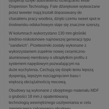
dyspersji dzięki autorskiemu rozwiązaniu Wide
Dispersion Technology. Fale dźwiękowe wytwarzane
przez tweeter mają kształt dopasowany do
charakteru pracy woofera, dzięki czemu sweet spot w
środowisku odsłuchowym staje się znacznie szerszy.
W kolumnach wykorzystano 130 mm głośniki
średnio-niskotonowe najnowszej generacji typu
"sandwich". Przetworniki zostały wykonane z
wykorzystaniem zupełnie nowej ceramiczno-
aluminiowej membrany o ultrapłytkim profilu z
systemem napędowym pozwalającym na
duże wychylenia. Cechują się dzięki temu lepszą
dyspersją, lepszym rozciągnięciem basu i
większą obciążalnością mocową.
Obudowy są wykonane z obojętnego materiału MDF
o grubości 18 mm z opatentowaną
technologią wewnętrznego usztywniania w celu
zmniejszenia zabarwienia obudowy.