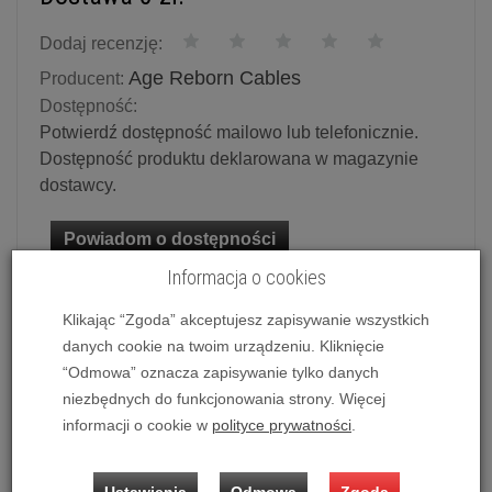
Dodaj recenzję:
Age Reborn Cables
Producent:
Dostępność:
Potwierdź dostępność mailowo lub telefonicznie.
Dostępność produktu deklarowana w magazynie
dostawcy.
Powiadom o dostępności
Informacja o cookies
Historia ceny
Klikając “Zgoda” akceptujesz zapisywanie wszystkich
danych cookie na twoim urządzeniu. Kliknięcie
Ilość:
kpl.
“Odmowa” oznacza zapisywanie tylko danych
1 900,00 zł
/ kpl.
niezbędnych do funkcjonowania strony. Więcej
informacji o cookie w
polityce prywatności
.
dodaj do koszyka