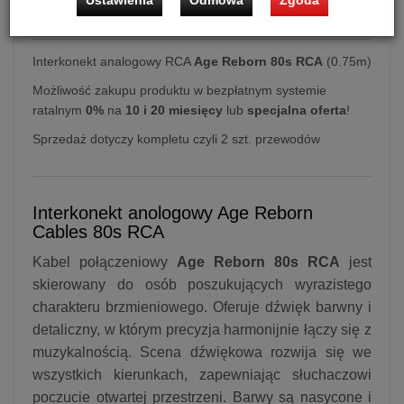
Ustawienia
Odmowa
Zgoda
Interkonekt analogowy RCA
Age Reborn 80s RCA
(0.75m)
Możliwość zakupu produktu w bezpłatnym systemie
ratalnym
0%
na
10 i 20 miesięcy
lub
specjalna oferta
!
Sprzedaż dotyczy kompletu czyli 2 szt. przewodów
Interkonekt anologowy Age Reborn
Cables 80s RCA
Kabel połączeniowy
Age Reborn 80s RCA
jest
skierowany do osób poszukujących wyrazistego
charakteru brzmieniowego. Oferuje dźwięk barwny i
detaliczny, w którym precyzja harmonijnie łączy się z
muzykalnością. Scena dźwiękowa rozwija się we
wszystkich kierunkach, zapewniając słuchaczowi
poczucie otwartej przestrzeni. Barwy są nasycone i