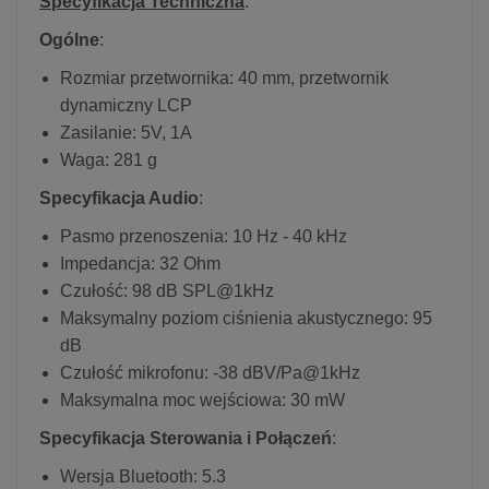
Specyfikacja Techniczna
:
Ogólne
:
Rozmiar przetwornika: 40 mm, przetwornik
dynamiczny LCP
Zasilanie: 5V, 1A
Waga: 281 g
Specyfikacja Audio
:
Pasmo przenoszenia: 10 Hz - 40 kHz
Impedancja: 32 Ohm
Czułość: 98 dB SPL@1kHz
Maksymalny poziom ciśnienia akustycznego: 95
dB
Czułość mikrofonu: -38 dBV/Pa@1kHz
Maksymalna moc wejściowa: 30 mW
Specyfikacja Sterowania i Połączeń
:
Wersja Bluetooth: 5.3