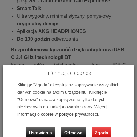
połączeń -
Customizable Call Experience
Smart Talk
Ultra wygodny, minimalistyczny, pomysłowy i
oryginalny design
Aplikacja
AKG HEADPHONES
Do 100 godzin
odtwarzania
Bezproblemowa łączność dzięki adapterowi USB-
C 2.4 GHz i technologii BT
Łatwo włóż inteligentny klucz USB-C
Informacja o cookies
przechowywany w nauszniku (w zestawie złącze
USB-A) do dowolnego urządzenia, aby uzyskać
Klikając “Zgoda” akceptujesz zapisywanie wszystkich
natychmiastową, bezproblemową łączność.
danych cookie na twoim urządzeniu. Kliknięcie
Połączenie wielopunktowe umożliwia
“Odmowa” oznacza zapisywanie tylko danych
bezproblemowe przełączanie się między
niezbędnych do funkcjonowania strony. Więcej
połączeniami telefonicznymi i spotkaniami Zoom na
informacji o cookie w
polityce prywatności
.
komputerze stacjonarnym, podczas gdy Google Fast
Pair i Microsoft Swift Pair zapewniają płynne
Ustawienia
Odmowa
Zgoda
działanie podczas podłączania wielu urządzeń.