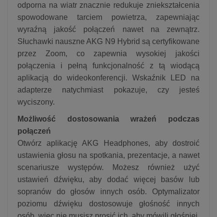
odporna na wiatr znacznie redukuje zniekształcenia
spowodowane tarciem powietrza, zapewniając
wyraźną jakość połączeń nawet na zewnątrz.
Słuchawki nauszne AKG N9 Hybrid są certyfikowane
przez Zoom, co zapewnia wysokiej jakości
połączenia i pełną funkcjonalność z tą wiodącą
aplikacją do wideokonferencji. Wskaźnik LED na
adapterze natychmiast pokazuje, czy jesteś
wyciszony.
Możliwość dostosowania wrażeń podczas
połączeń
Otwórz aplikację AKG Headphones, aby dostroić
ustawienia głosu na spotkania, prezentacje, a nawet
scenariusze występów. Możesz również użyć
ustawień dźwięku, aby dodać więcej basów lub
sopranów do głosów innych osób. Optymalizator
poziomu dźwięku dostosowuje głośność innych
osób, więc nie musisz prosić ich, aby mówili głośniej,