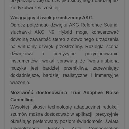
przybliżając Cię do dźwięku studyjnego bardziej niż
kiedykolwiek wcześniej.
Wciągający dźwięk przestrzenny AKG
Oprócz potężnego dźwięku AKG Reference Sound,
słuchawki AKG N9 Hybrid mogą konwertować
dowolną zawartość stereo z dowolnego urządzenia
na wirtualny dźwięk przestrzenny. Rozległa scena
dźwiękowa i precyzyjne pozycjonowanie
instrumentów i wokali sprawiają, że Twoja ulubiona
muzyka jest bardziej przenikliwa, zapewniając
dokładniejsze, bardziej realistyczne i immersyjne
wrażenia.
Możliwość dostosowania True Adaptive Noise
Cancelling
Wysokiej jakości technologię adaptacyjnej redukcji
szumów można dostosować w aplikacji, precyzyjnie
określając preferowany poziom świadomości świata
zewnętrznego. Funkcja Auto Compensation