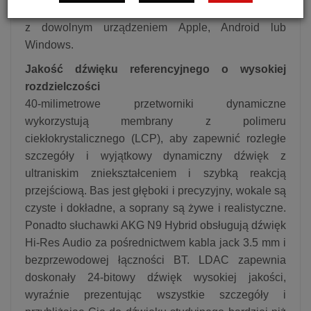
Słuchawki AKG N9 Hybrid łączą się przez Bluetooth
z dowolnym urządzeniem Apple, Android lub
Windows.
Jakość dźwięku referencyjnego o wysokiej
rozdzielczości
40-milimetrowe przetworniki dynamiczne
wykorzystują membrany z polimeru
ciekłokrystalicznego (LCP), aby zapewnić rozległe
szczegóły i wyjątkowy dynamiczny dźwięk z
ultraniskim zniekształceniem i szybką reakcją
przejściową. Bas jest głęboki i precyzyjny, wokale są
czyste i dokładne, a soprany są żywe i realistyczne.
Ponadto słuchawki AKG N9 Hybrid obsługują dźwięk
Hi-Res Audio za pośrednictwem kabla jack 3.5 mm i
bezprzewodowej łączności BT. LDAC zapewnia
doskonały 24-bitowy dźwięk wysokiej jakości,
wyraźnie prezentując wszystkie szczegóły i