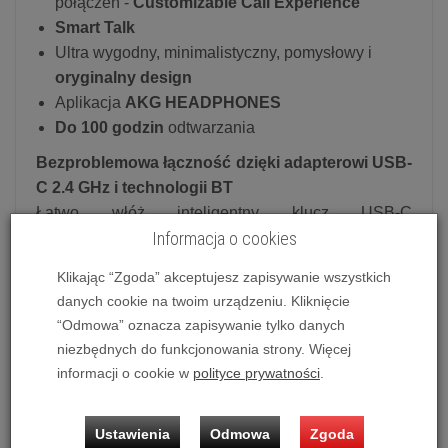
połączeń -
Customizable Call Experience
Smart Talk
Ultra wygodny, minimalistyczny, pomysłowy i
oryginalny design
Aplikacja
AKG HEADPHONES
Do 100 godzin
odtwarzania
Bezproblemowa łączność dzięki adapterowi USB-
C 2.4 GHz i technologii BT
Łatwo włóż inteligentny klucz USB-C
Informacja o cookies
przechowywany w nauszniku (w zestawie złącze
USB-A) do dowolnego urządzenia, aby uzyskać
Klikając “Zgoda” akceptujesz zapisywanie wszystkich
natychmiastową, bezproblemową łączność.
danych cookie na twoim urządzeniu. Kliknięcie
Połączenie wielopunktowe umożliwia
“Odmowa” oznacza zapisywanie tylko danych
bezproblemowe przełączanie się między
niezbędnych do funkcjonowania strony. Więcej
połączeniami telefonicznymi i spotkaniami Zoom na
informacji o cookie w
polityce prywatności
.
komputerze stacjonarnym, podczas gdy Google Fast
Pair i Microsoft Swift Pair zapewniają płynne
Ustawienia
Odmowa
Zgoda
działanie podczas podłączania wielu urządzeń.