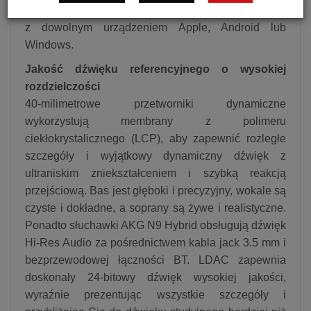
Słuchawki AKG N9 Hybrid łączą się przez Bluetooth
z dowolnym urządzeniem Apple, Android lub
Windows.
Jakość dźwięku referencyjnego o wysokiej
rozdzielczości
40-milimetrowe przetworniki dynamiczne
wykorzystują membrany z polimeru
ciekłokrystalicznego (LCP), aby zapewnić rozległe
szczegóły i wyjątkowy dynamiczny dźwięk z
ultraniskim zniekształceniem i szybką reakcją
przejściową. Bas jest głęboki i precyzyjny, wokale są
czyste i dokładne, a soprany są żywe i realistyczne.
Ponadto słuchawki AKG N9 Hybrid obsługują dźwięk
Hi-Res Audio za pośrednictwem kabla jack 3.5 mm i
bezprzewodowej łączności BT. LDAC zapewnia
doskonały 24-bitowy dźwięk wysokiej jakości,
wyraźnie prezentując wszystkie szczegóły i