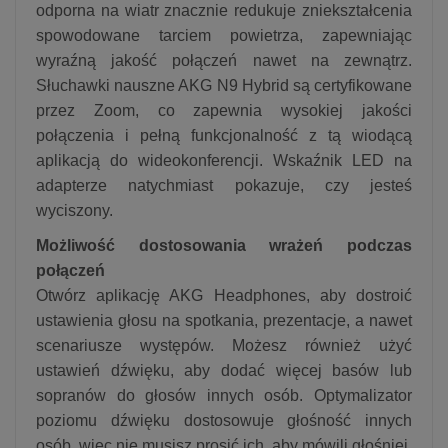
odporna na wiatr znacznie redukuje zniekształcenia
spowodowane tarciem powietrza, zapewniając
wyraźną jakość połączeń nawet na zewnątrz.
Słuchawki nauszne AKG N9 Hybrid są certyfikowane
przez Zoom, co zapewnia wysokiej jakości
połączenia i pełną funkcjonalność z tą wiodącą
aplikacją do wideokonferencji. Wskaźnik LED na
adapterze natychmiast pokazuje, czy jesteś
wyciszony.
Możliwość dostosowania wrażeń podczas
połączeń
Otwórz aplikację AKG Headphones, aby dostroić
ustawienia głosu na spotkania, prezentacje, a nawet
scenariusze występów. Możesz również użyć
ustawień dźwięku, aby dodać więcej basów lub
sopranów do głosów innych osób. Optymalizator
poziomu dźwięku dostosowuje głośność innych
osób, więc nie musisz prosić ich, aby mówili głośniej,