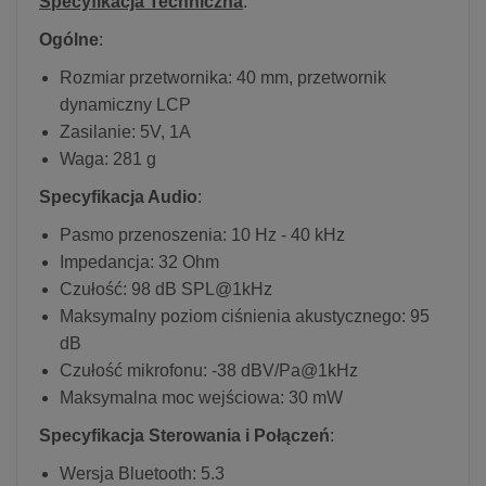
Specyfikacja Techniczna
:
Ogólne
:
Rozmiar przetwornika: 40 mm, przetwornik
dynamiczny LCP
Zasilanie: 5V, 1A
Waga: 281 g
Specyfikacja Audio
:
Pasmo przenoszenia: 10 Hz - 40 kHz
Impedancja: 32 Ohm
Czułość: 98 dB SPL@1kHz
Maksymalny poziom ciśnienia akustycznego: 95
dB
Czułość mikrofonu: -38 dBV/Pa@1kHz
Maksymalna moc wejściowa: 30 mW
Specyfikacja Sterowania i Połączeń
:
Wersja Bluetooth: 5.3