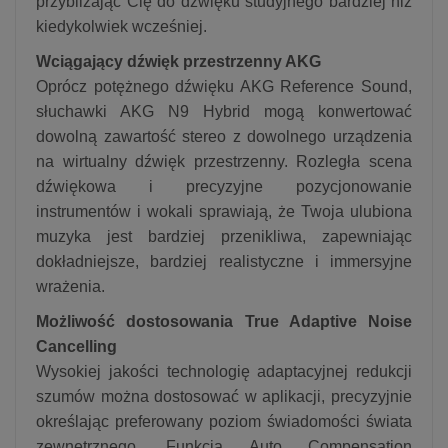
przybliżając Cię do dźwięku studyjnego bardziej niż
kiedykolwiek wcześniej.
Wciągający dźwięk przestrzenny AKG
Oprócz potężnego dźwięku AKG Reference Sound,
słuchawki AKG N9 Hybrid mogą konwertować
dowolną zawartość stereo z dowolnego urządzenia
na wirtualny dźwięk przestrzenny. Rozległa scena
dźwiękowa i precyzyjne pozycjonowanie
instrumentów i wokali sprawiają, że Twoja ulubiona
muzyka jest bardziej przenikliwa, zapewniając
dokładniejsze, bardziej realistyczne i immersyjne
wrażenia.
Możliwość dostosowania True Adaptive Noise
Cancelling
Wysokiej jakości technologię adaptacyjnej redukcji
szumów można dostosować w aplikacji, precyzyjnie
określając preferowany poziom świadomości świata
zewnętrznego. Funkcja Auto Compensation