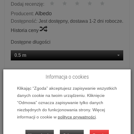
Dodaj recenzję:
Albedo
Producent:
Dostępność:
Jest dostępny, dostawa 1-2 dni robocze.
Historia ceny
Dostępne długości
0.5 m
Ilość:
kpl.
Informacja o cookies
3 440,00 zł
/ kpl.
Klikając “Zgoda” akceptujesz zapisywanie wszystkich
danych cookie na twoim urządzeniu. Kliknięcie
dodaj do koszyka
“Odmowa” oznacza zapisywanie tylko danych
niezbędnych do funkcjonowania strony. Więcej
informacji o cookie w
polityce prywatności
.
Kabel sygnałowy RCA Albedo Monolith monokrystaliczny