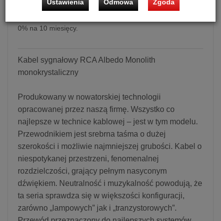
Ustawienia
Odmowa
Zgoda
Możliwość zakupu kabli w bezpłatnym systemie ratalnym
0% na 10 miesięcy.
Kabel sygnałowy RCA Albedo Monolith
monokrystaliczny
Produkowany w nowatorskiej technologii
opracowanej przez naszą firmę. Wszystko co
najlepsze w technice kablowej – jest w tym modelu.
Przewodnikiem jest srebrna taśma o dużej
szerokości i możliwie najmniejszej grubości. Kabel o
niespotykanej przestrzeni, fenomenalnej
rozdzielczości, grający pełnym nasyconym
dźwiękiem. Neutralność i muzykalność powodują, że
ta seria sprawdza się w większości konfiguracji,
zarówno „lampowych” jak i „tranzystorowych”.
Przewód przeznaczony do najlepszych systemów.