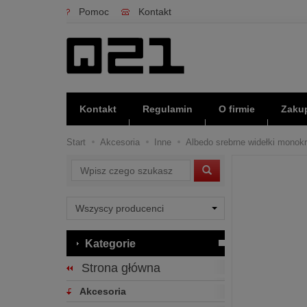
Pomoc
Kontakt
Kontakt
Regulamin
O firmie
Zakup
Start
Akcesoria
Inne
Albedo srebrne widełki monokr
Wyszukaj
Kategorie
Strona główna
Akcesoria