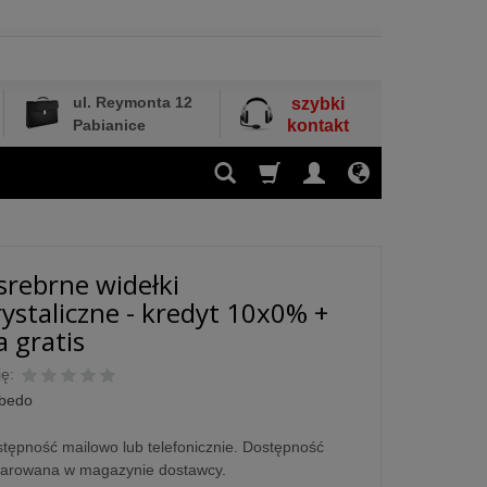
ul. Reymonta 12
szybki
Pabianice
kontakt
srebrne widełki
staliczne - kredyt 10x0% +
 gratis
ę:
lbedo
tępność mailowo lub telefonicznie. Dostępność
larowana w magazynie dostawcy.