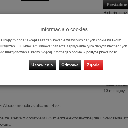
Powiadom 
Historia ceny
Informacja o cookies
Klikając “Zgoda” akceptujesz zapisywanie wszystkich danych cookie na twoim
urządzeniu. Kliknięcie “Odmowa” oznacza zapisywanie tylko danych niezbędnych
do funkcjonowania strony. Więcej informacji o cookie w
polityce prywatności
.
Ustawienia
Odmowa
Zgoda
Srebrne wideł
Możliwość za
10 miesięcy.
ki Albedo monokrystaliczne - 4 szt.
e ze srebra z dodatkiem 6% miedzi elektrolitycznej dla utwardzenia sto
owania.