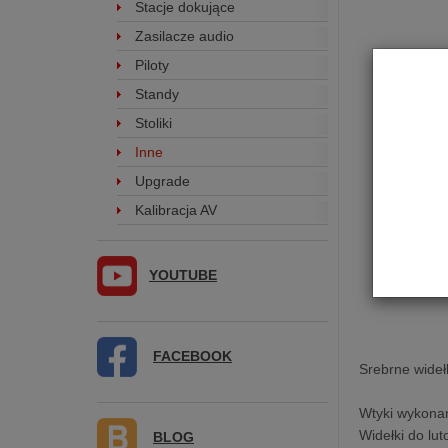
Stacje dokujące
Zasilacze audio
Piloty
Standy
Stoliki
Inne
Upgrade
Kalibracja AV
YOUTUBE
FACEBOOK
Srebrne wideł
Wtyki wykonan
Widełki do lut
BLOG