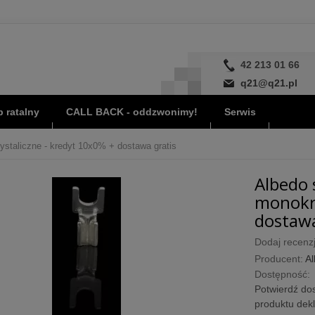
42 213 01 66
q21@q21.pl
 ratalny
CALL BACK - oddzwonimy!
Serwis
ystaliczne - kredyt 10x0% + dostawa gratis
Albedo 
monokry
dostawa
Dodaj recenzj
Producent:
A
Dostępność:
Potwierdź dos
produktu dek