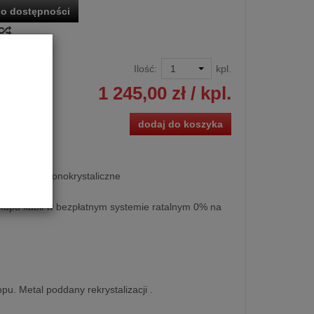
o dostępności
Ilość:
kpl.
1 245,00 zł
/ kpl.
dodaj do koszyka
ki Albedo monokrystaliczne
kupu kabli w bezpłatnym systemie ratalnym 0% na
pu. Metal poddany rekrystalizacji .