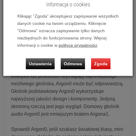
Informacja o cookies
Kolumna podstawkowa Amphion Argon0 (czarny)
Cena dotyczy 1 szt. produktu.
Klikając “Zgoda” akceptujesz zapisywanie wszystkich
danych cookie na twoim urządzeniu. Kliknięcie
Możliwość zakupu produktu w bezpłatnym systemie
“Odmowa” oznacza zapisywanie tylko danych
ratalnym 0% na 10, 20 i 30 miesięcy lub specjalna oferta!
niezbędnych do funkcjonowania strony. Więcej
informacji o cookie w
polityce prywatności
.
Kolumna podstawkowa Amphion Argon0
Ustawienia
Odmowa
Zgoda
Gdy twoje ucho nie chce iść na kompromis, ale
estetyka lub przestrzeń wymagają najmniejszego
możliwego głośnika, Argon0 może być odpowiedzią.
Głośnik podstawkowy Argon0 wykorzystuje
najwyższej jakości design i komponenty. Jedyną
skromną rzeczą jest jego wygląd. Domowy głośnik
audio Argon0 jest mniejszym bratem Argona1.
Sprawdź Argon0, jeśli szukasz światowej klasy, mini