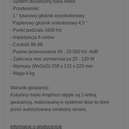
- System dwudrożny bass-reflex
- Przetworniki:
1 ″ tytanowy głośnik wysokotonowy
Papierowy głośnik niskotonowy 4,5 ”
- Punkt podziału 1600 Hz
- Impedancja 8 omów
- Czułość 86 dB
- Pasmo przenoszenia 45 - 20 000 Hz -6dB
- Zalecana moc wzmacniacza 25 - 120 W
- Wymiary (WxSxG) 259 x 132 x 220 mm
- Waga 6 kg
Warunki gwarancji:
Kolumny marki Amphion objęte są 2-letnią
gwarancją, realizowaną w systemie door-to-door
przez autoryzowany centralny serwis.
Informacje o producencie