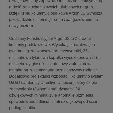
dźwiękowo, aby zapewnić słuchaczom maksymalną
radość ze słuchania swoich ulubionych nagrań.
Dzięki temu kolumny głośnikowe Argon 3S wynoszą
jakość dźwięku i emocjonalne zaangażowanie na
nowy poziom.
Od strony konstrukcyjnej Argon3S to 2-drożne
kolumny podstawkowe. Wysoką jakość dźwięku
gwarantują zaawansowane przetworniki, 25-
milimetrowa tytanowa kopułka wysokotonowa i 165-
milimetrowy głośnik niskotonowy z aluminiową
membraną, wspomagane przez pasywny radiator.
Dodatkowo projektanci wzbogacili kolumny o system
U/D/D (Uniformly Directive Diffusion), który dzięki
zapewnieniu równomiernej dyspersji fal
dźwiękowych minimalizuje anomalie brzmienia
spowodowane odbiciami fali dźwiękowej od ścian,
podłogi i sufitu.