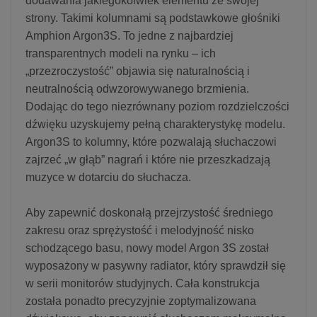
dodawania jakiegokolwiek elementu ze swojej
strony. Takimi kolumnami są podstawkowe głośniki
Amphion Argon3S. To jedne z najbardziej
transparentnych modeli na rynku – ich
„przezroczystość” objawia się naturalnością i
neutralnością odwzorowywanego brzmienia.
Dodając do tego niezrównany poziom rozdzielczości
dźwięku uzyskujemy pełną charakterystykę modelu.
Argon3S to kolumny, które pozwalają słuchaczowi
zajrzeć „w głąb” nagrań i które nie przeszkadzają
muzyce w dotarciu do słuchacza.
Aby zapewnić doskonałą przejrzystość średniego
zakresu oraz sprężystość i melodyjność nisko
schodzącego basu, nowy model Argon 3S został
wyposażony w pasywny radiator, który sprawdził się
w serii monitorów studyjnych. Cała konstrukcja
została ponadto precyzyjnie zoptymalizowana