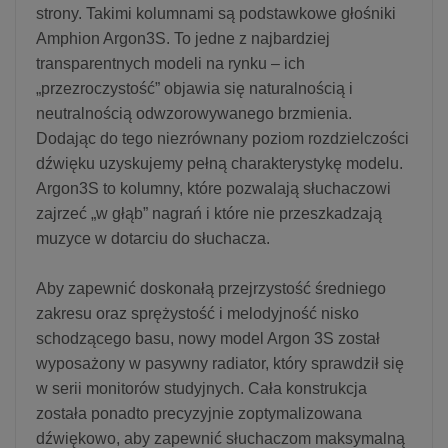
strony. Takimi kolumnami są podstawkowe głośniki
Amphion Argon3S. To jedne z najbardziej
transparentnych modeli na rynku – ich
„przezroczystość” objawia się naturalnością i
neutralnością odwzorowywanego brzmienia.
Dodając do tego niezrównany poziom rozdzielczości
dźwięku uzyskujemy pełną charakterystykę modelu.
Argon3S to kolumny, które pozwalają słuchaczowi
zajrzeć „w głąb” nagrań i które nie przeszkadzają
muzyce w dotarciu do słuchacza.
Aby zapewnić doskonałą przejrzystość średniego
zakresu oraz sprężystość i melodyjność nisko
schodzącego basu, nowy model Argon 3S został
wyposażony w pasywny radiator, który sprawdził się
w serii monitorów studyjnych. Cała konstrukcja
została ponadto precyzyjnie zoptymalizowana
dźwiękowo, aby zapewnić słuchaczom maksymalną