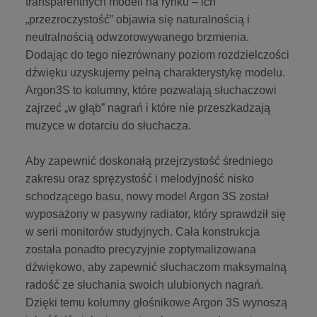
transparentnych modeli na rynku – ich
„przezroczystość” objawia się naturalnością i
neutralnością odwzorowywanego brzmienia.
Dodając do tego niezrównany poziom rozdzielczości
dźwięku uzyskujemy pełną charakterystykę modelu.
Argon3S to kolumny, które pozwalają słuchaczowi
zajrzeć „w głąb” nagrań i które nie przeszkadzają
muzyce w dotarciu do słuchacza.
Aby zapewnić doskonałą przejrzystość średniego
zakresu oraz sprężystość i melodyjność nisko
schodzącego basu, nowy model Argon 3S został
wyposażony w pasywny radiator, który sprawdził się
w serii monitorów studyjnych. Cała konstrukcja
została ponadto precyzyjnie zoptymalizowana
dźwiękowo, aby zapewnić słuchaczom maksymalną
radość ze słuchania swoich ulubionych nagrań.
Dzięki temu kolumny głośnikowe Argon 3S wynoszą