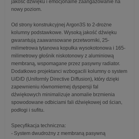
jakość dźwięku i emocjonalne zaangażowanie na
nowy poziom.
Od strony konstrukcyjnej Argon3S to 2-drożne
kolumny podstawkowe. Wysoką jakość dźwięku
gwarantują zaawansowane przetworniki, 25-
milimetrowa tytanowa kopułka wysokotonowa i 165-
milimetrowy głośnik niskotonowy z aluminiową
membraną, wspomagane przez pasywny radiator.
Dodatkowo projektanci wzbogacili kolumny o system
U/D/D (Uniformly Directive Diffusion), który dzięki
zapewnieniu równomiernej dyspersji fal
dźwiękowych minimalizuje anomalie brzmienia
spowodowane odbiciami fali dźwiękowej od ścian,
podłogi i sufitu.
Specyfikacja techniczna:
- System dwudrożny z membraną pasywną