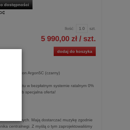
o dostępności
Ilość:
szt.
5 990,00 zł
/ szt.
dodaj do koszyka
ralna Amphion Argon5C (czarny)
kupu produktu w bezpłatnym systemie ratalnym 0%
0 miesięcy lub specjalna oferta!
ych i neutralnych. Mają dostarczać muzykę zgodnie
nika centralnegi. Z myślą o tym zaprojektowaliśmy