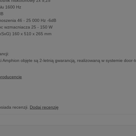
śnik niskotonowy 2x 5,25 ”
ału 1600 Hz
dB
noszenia 46 - 25 000 Hz -6dB
oc wzmacniacza 25 - 150 W
xSxG) 160 x 510 x 265 mm
ncji:
 Amphion objęte są 2-letnią gwarancją, realizowaną w systemie door-t
producencie
osiada recenzji.
Dodaj recenzję