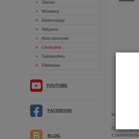
Stereo
Monitory
Elektrostaty
Aktywne
Kino domowe
Centralne
Subwoofery
Efektowe
YOUTUBE
FACEBOOK
Kolumna cent
Domowe głośni
z zamierzenia
BLOG