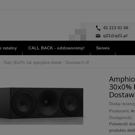
42 213 01 66
q21@q21.pl
 ratalny
CALL BACK - oddzwonimy!
Serwis
- Raty 30x0% lub specjalna oferta! - Dostawa 0 zł!
Amphion
30x0% l
Dostawa
Dodaj recenzj
Producent:
A
Dostępność:
Potwierdź dos
produktu dek