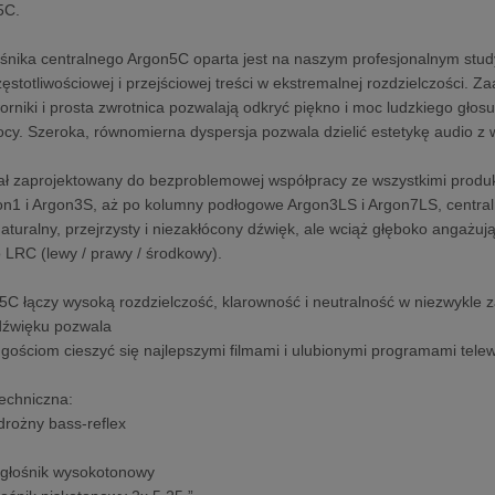
5C.
ośnika centralnego Argon5C oparta jest na naszym profesjonalnym st
częstotliwościowej i przejściowej treści w ekstremalnej rozdzielczości.
worniki i prosta zwrotnica pozwalają odkryć piękno i moc ludzkiego gło
ocy. Szeroka, równomierna dyspersja pozwala dzielić estetykę audio z w
ł zaprojektowany do bezproblemowej współpracy ze wszystkimi produk
gon1 i Argon3S, aż po kolumny podłogowe Argon3LS i Argon7LS, centraln
aturalny, przejrzysty i niezakłócony dźwięk, ale wciąż głęboko angażu
o LRC (lewy / prawy / środkowy).
5C łączy wysoką rozdzielczość, klarowność i neutralność w niezwykle 
dźwięku pozwala
 gościom cieszyć się najlepszymi filmami i ulubionymi programami telew
techniczna:
rożny bass-reflex
:
 głośnik wysokotonowy