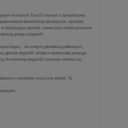
udyjnym monitorze Two15 znanym z dynamicznej
 Zaawansowana konstrukcja akustyczna, wysokiej
su w ekscytujący sposób, nawet przy niskim poziomie
iększą grupą przyjaciół.
tami Argon - od małych głośników półkowych,
y głośnik Argon5C działa w doskonałej synergii,
jący. Konstrukcja Argon5C pozwala również na
zabawny i niezwykle muzyczny pakiet. Ta
izyjnymi.