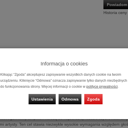
Powiadom 
Historia ceny
Informacja o cookies
Kolumna cent
Klikając “Zgoda” akceptujesz zapisywanie wszystkich danych cookie na twoim
urządzeniu. Kliknięcie “Odmowa” oznacza zapisywanie tylko danych niezbędnych
Możliwość za
do funkcjonowania strony. Więcej informacji o cookie w
polityce prywatności
.
na 10, 20 i 3
Ustawienia
Odmowa
Zgoda
ralna Amphion Argon5C
ki Argon firmy amphion należą do najbardziej rozdzielczych, naturaln
mi artysty. Ten cel stawia niezwykle wysokie wymagania względem głoś