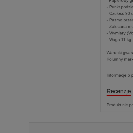
Papierowy gło
- Punkt podzi
- Czułość 90 
- Pasmo prze
- Zalecana m
- Wymiary (W
- Waga 11 kg
Warunki gwara
Kolumny marki
Informacje o 
Recenzje
Produkt nie p