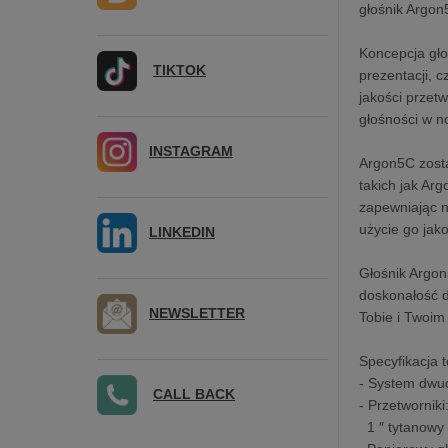
głośnik Argon
Koncepcja gł
TIKTOK
prezentacji, 
jakości przet
głośności w n
INSTAGRAM
Argon5C zosta
takich jak Ar
zapewniając n
użycie go jak
LINKEDIN
Głośnik Argon
doskonałość 
NEWSLETTER
Tobie i Twoim
Specyfikacja 
- System dwud
CALL BACK
- Przetworniki
1 ″ tytanowy