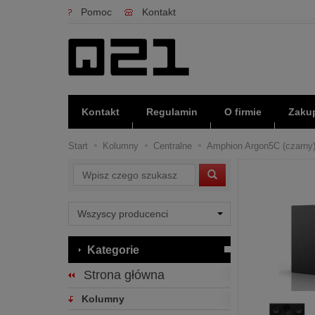
Pomoc
Kontakt
Kontakt
Regulamin
O firmie
Zakup
Start
Kolumny
Centralne
Amphion Argon5C (czarny) 
Wyszukaj
Kategorie
Strona główna
Kolumny