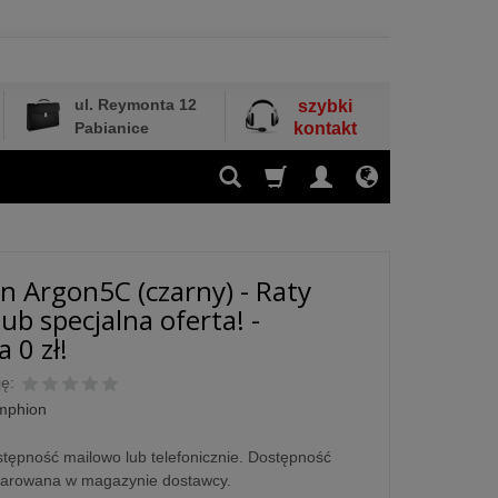
ul. Reymonta 12
szybki
Pabianice
kontakt
 Argon5C (czarny) - Raty
ub specjalna oferta! -
 0 zł!
ę:
mphion
tępność mailowo lub telefonicznie. Dostępność
larowana w magazynie dostawcy.