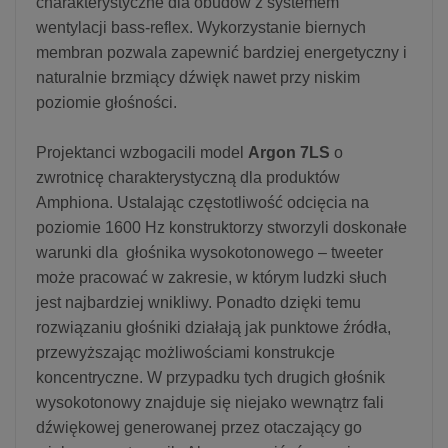
charakterystyczne dla obudów z systemem
wentylacji bass-reflex. Wykorzystanie biernych
membran pozwala zapewnić bardziej energetyczny i
naturalnie brzmiący dźwięk nawet przy niskim
poziomie głośności.
Projektanci wzbogacili model
Argon 7LS
o
zwrotnicę charakterystyczną dla produktów
Amphiona. Ustalając częstotliwość odcięcia na
poziomie 1600 Hz konstruktorzy stworzyli doskonałe
warunki dla głośnika wysokotonowego – tweeter
może pracować w zakresie, w którym ludzki słuch
jest najbardziej wnikliwy. Ponadto dzięki temu
rozwiązaniu głośniki działają jak punktowe źródła,
przewyższając możliwościami konstrukcje
koncentryczne. W przypadku tych drugich głośnik
wysokotonowy znajduje się niejako wewnątrz fali
dźwiękowej generowanej przez otaczający go