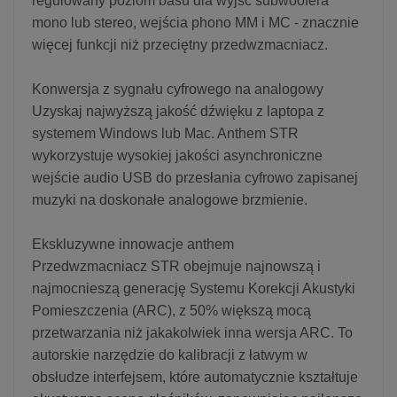
regulowany poziom basu dla wyjść subwoofera
mono lub stereo, wejścia phono MM i MC - znacznie
więcej funkcji niż przeciętny przedwzmacniacz.
Konwersja z sygnału cyfrowego na analogowy
Uzyskaj najwyższą jakość dźwięku z laptopa z
systemem Windows lub Mac. Anthem STR
wykorzystuje wysokiej jakości asynchroniczne
wejście audio USB do przesłania cyfrowo zapisanej
muzyki na doskonałe analogowe brzmienie.
Ekskluzywne innowacje anthem
Przedwzmacniacz STR obejmuje najnowszą i
najmocnieszą generację Systemu Korekcji Akustyki
Pomieszczenia (ARC), z 50% większą mocą
przetwarzania niż jakakolwiek inna wersja ARC. To
autorskie narzędzie do kalibracji z łatwym w
obsłudze interfejsem, które automatycznie kształtuje