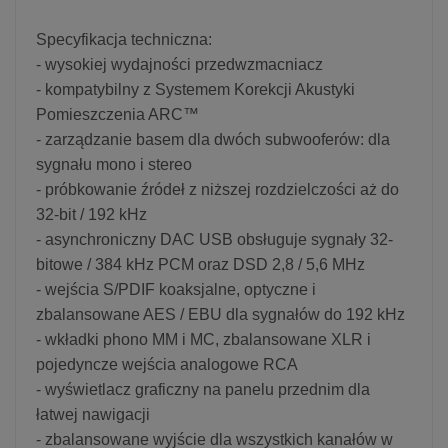
Specyfikacja techniczna:
- wysokiej wydajności przedwzmacniacz
- kompatybilny z Systemem Korekcji Akustyki
Pomieszczenia ARC™
- zarządzanie basem dla dwóch subwooferów: dla
sygnału mono i stereo
- próbkowanie źródeł z niższej rozdzielczości aż do
32-bit / 192 kHz
- asynchroniczny DAC USB obsługuje sygnały 32-
bitowe / 384 kHz PCM oraz DSD 2,8 / 5,6 MHz
- wejścia S/PDIF koaksjalne, optyczne i
zbalansowane AES / EBU dla sygnałów do 192 kHz
- wkładki phono MM i MC, zbalansowane XLR i
pojedyncze wejścia analogowe RCA
- wyświetlacz graficzny na panelu przednim dla
łatwej nawigacji
- zbalansowane wyjście dla wszystkich kanałów w