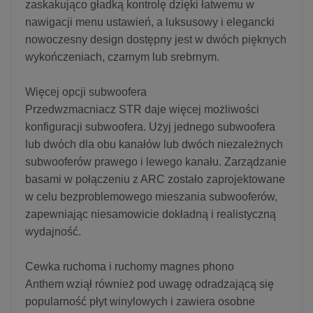
zaskakująco gładką kontrolę dzięki łatwemu w
nawigacji menu ustawień, a luksusowy i elegancki
nowoczesny design dostępny jest w dwóch pięknych
wykończeniach, czarnym lub srebrnym.
Więcej opcji subwoofera
Przedwzmacniacz STR daje więcej możliwości
konfiguracji subwoofera. Użyj jednego subwoofera
lub dwóch dla obu kanałów lub dwóch niezależnych
subwooferów prawego i lewego kanału. Zarządzanie
basami w połączeniu z ARC zostało zaprojektowane
w celu bezproblemowego mieszania subwooferów,
zapewniając niesamowicie dokładną i realistyczną
wydajność.
Cewka ruchoma i ruchomy magnes phono
Anthem wziął również pod uwagę odradzającą się
popularność płyt winylowych i zawiera osobne