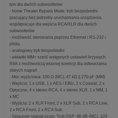
tym dla dwóch subwooferów
- home Theater Bypass Mode: tryb bezpośredni
pracujący bez potrzeby uruchamiania urządzenia,
współpracuje dla wejścia RCA/XLR dla dwóch
subwooferów
- możliwość sterowania poprzez Ethernet i RS-232 i
pilota
- analogowy tryb bezpośredni
- wkładki MM> sześć wstępnych ustawień krzywych
RIIA z możliwością własnej korekcji dla odtwarzania
starych nagrań
- Moc wyjściowa: 100 Ω (MC), 47 kΩ || 270 pF (MM)
- Wejścia: 1 x USB, 1 x AES / EBU, 2 x Coaxial, 2 x
Optyczne, 4 x stereo RCA, 4 x stereo XLR, 1 x MM, 1
x MC
- Wyjścia: 2 x XLR Front, 2 x XLR Sub, 2 x RCA Line,
2 x RCA Front, 2 x RCA Sub
- Stosunek sygnał-szum: Tryb DSP: 86 dB (MC), 103