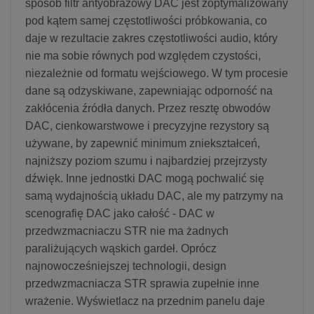
sposób filtr antyobrazowy DAC jest zoptymalizowany
pod kątem samej częstotliwości próbkowania, co
daje w rezultacie zakres częstotliwości audio, który
nie ma sobie równych pod względem czystości,
niezależnie od formatu wejściowego. W tym procesie
dane są odzyskiwane, zapewniając odporność na
zakłócenia źródła danych. Przez resztę obwodów
DAC, cienkowarstwowe i precyzyjne rezystory są
używane, by zapewnić minimum zniekształceń,
najniższy poziom szumu i najbardziej przejrzysty
dźwięk. Inne jednostki DAC mogą pochwalić się
samą wydajnością układu DAC, ale my patrzymy na
scenografię DAC jako całość - DAC w
przedwzmacniaczu STR nie ma żadnych
paraliżujących wąskich gardeł. Oprócz
najnowocześniejszej technologii, design
przedwzmacniacza STR sprawia zupełnie inne
wrażenie. Wyświetlacz na przednim panelu daje