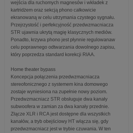
wejścia dla ruchomych magnesów i wkładek z
kartridżem oraz sekcją phono całkowicie
ekranowaną w celu utrzymania czystego sygnału.
Przejrzystość i perfekcyjność przedwzmacniacza
STR ujawnia ukrytą magię klasycznych mediów.
Ponadto, krzywa phono jest płynnie regulowanaw
celu poprawnego odtwarzania dowolnego zapisu,
który poprzedza standard korekcji RIAA.
Home theater bypass
Koncepcja połączenia przedwzmacniacza
stereofonicznego z systemem kina domowego
zostaje wyniesiona na zupełnie nowy poziom.
Przedwzmacniacz STR obsługuje dwa kanały
subwoofera w zamian za dwa kanały przednie.
Złącze XLR i RCA jest dostępne dla wszystkich
kanałów, a tryb obejściowy HT włącza się, gdy
przedwzmacniacz jest w trybie czuwania. W ten