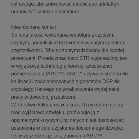
cyfrowego, aby zniwelować niechciane artefakty i
ograniczyć szumy do minimum.
Niezrównany kunszt
Solidna jakość wykonania współgra z czystym,
czystym, audiofilskim brzmieniem w całym spektrum
częstotliwości. Dźwięk zoptymalizowany dla każdej
przestrzeni! Przedwzmacniacz STR wyposażony jest
w wyjątkową technologię korekcji akustycznej
pomieszczenia (ARC™). ARC™ używa mikrofonu do
kalibracji i zaawansowanych algorytmów DSP do
szybkiego i łatwego optymalizowania wydajności
pracy w dowolnej przestrzeni.
W zaledwie kilku prostych krokach mikrofon mierzy
moc wyjściową dźwięku, porównuje ją z
optymalnymi krzywymi, by natychmiast dostosować
ustawienia w celu uzyskania doskonałego dźwięku.
Usłyszysz różnicę, jaką zapewnia ARC™.