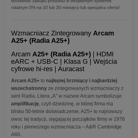
Możliwość zakupu produktu w bezpłatnym systemie
ratalnym 0% na 10 lub 20 miesięcy lub specjalna oferta!
Wzmacniacz Zintegrowany
Arcam
A25+ (Radia A25+)
Arcam
A25+ (Radia A25+)
| HDMI
eARC + USB-C | Klasa G | Wejścia
cyfrowe hi-res | Auracast
Arcam A25+
to
najlepiej brzmiący i najbardziej
wszechstronny
ze zintegrowanych wzmacniaczy z
serii Radia. Litera „A” w nazwie Arcam symbolizuje
amplifikację
, czyli dziedzinę, w której firma ma
blisko 50-letnie doświadczenie. A25+ to najnowszy
owoc tej tradycji, sięgającej początków firmy w 1976
roku i pierwszego wzmacniacza – A&R Cambridge
A60.