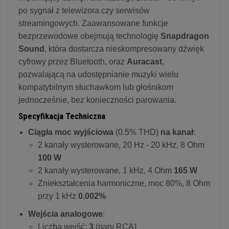
po sygnał z telewizora czy serwisów
streamingowych. Zaawansowane funkcje
bezprzewodowe obejmują technologię
Snapdragon
Sound
, która dostarcza nieskompresowany dźwięk
cyfrowy przez Bluetooth, oraz
Auracast
,
pozwalającą na udostępnianie muzyki wielu
kompatybilnym słuchawkom lub głośnikom
jednocześnie, bez konieczności parowania.
Specyfikacja Techniczna
:
Ciągła moc wyjściowa
(0.5% THD)
na kanał
:
2 kanały wysterowane, 20 Hz - 20 kHz, 8 Ohm
100 W
2 kanały wysterowane, 1 kHz, 4 Ohm
165 W
Zniekształcenia harmoniczne, moc 80%, 8 Ohm
przy 1 kHz
0.002%
Wejścia analogowe
:
Liczba wejść:
3
(pary RCA)