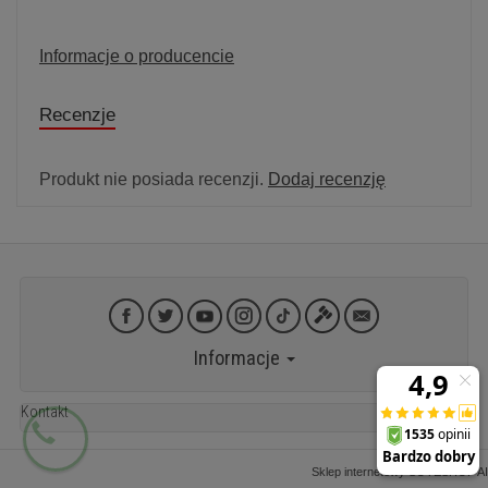
Informacje o producencie
Recenzje
Produkt nie posiada recenzji.
Dodaj recenzję
Informacje
Kontakt
Sklep internetowy SOTESHOP AI