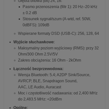
Głębia bitowa (bit) 24, 16:
Pasmo przenoszenia (filtr 1): 20 Hz–20 kHz
± 0.2 dB
Stosunek sygnał/szum (A-wtd, ref. 50W,
0dBFS): 109dB
Wspierane formaty DSD (USB-C): 256, 128, 64
Wyjście słuchawkowe
:
Maksymalny poziom wyjściowy (RMS): przy 32
Ohm/300 Ohm 2.5V/5V
Zakres obciążenia: 16 Ohm - 2kOhm
Łączność bezprzewodowa:
Wersja Bluetooth: 5.4; A2DP Sink/Source,
AVRCP, BLE, Snapdragon Sound,
AAC, LE Audio, Auracast
Moc i częstotliwość nadawania: od 2,400 MHz
do 2,483.5 MHz: <20dBm
Ogólne
: