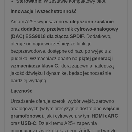
Sterowanie
: W zestawie kompaktowy pilot.
Innowacje i wszechstronność
Arcam A25+ wyposażono w
ulepszone zasilanie
oraz
dodatkowy przetwornik cyfrowo-analogowy
(DAC) ESS9018 dla złącza SPDiF
. Dodatkowo,
oferuje on najnowocześniejsze funkcje
bezprzewodowe, dostępne od razu po wyjęciu z
pudełka. Wzmacniacz oparto na
piątej generacji
wzmacniacza klasy G
, która zapewnia najlepszą
jakość dźwięku i dynamikę, będąc jednocześnie
bardziej wydajną.
Łączność
Urządzenie oferuje szeroki wybór wejść, zarówno
analogowych (w tym precyzyjnie dostrojone
wejście
gramofonowe
), jak i cyfrowych, w tym
HDMI eARC
oraz
USB-C
. Dzięki temu A25+ zapewnia
imponujący dźwięk dla każdego źródła – od winyli