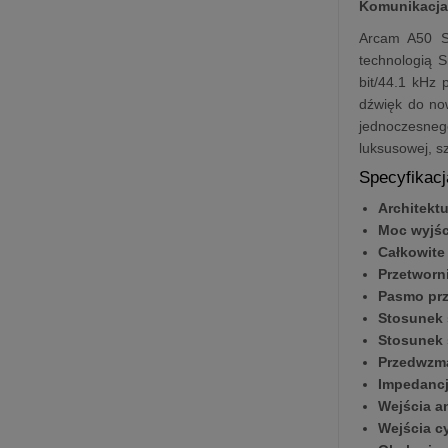
Komunikacja 
Arcam A50 Si
technologią 
bit/44.1 kHz 
dźwięk do no
jednoczesneg
luksusowej, s
Specyfikacj
Architekt
Moc wyjśc
Całkowite
Przetworn
Pasmo prz
Stosunek 
Stosunek 
Przedwzma
Impedancj
Wejścia a
Wejścia c