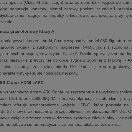
cia napięcia (Class G lifter stage) oraz odrębne bloki wyjściowe za
oryjna separacja kanałów, niemal zerowy poziom szumów i przesł
łyskawicznie reaguje na impulsy orkiestrowe, zachowując przy tym c
scenie.
iacz gramofonowy Klasy A
a analogowych korzeni marki, Arcam wyposażył model A50 Signatur
 zarówno wkładki z ruchomym magnesem (MM), jak i z ruchomą c
skretnych pracujących w czystej Klasie A. Dzięki rygorystycznemu d
raz niezwykle precyzyjnej obróbce sygnału zgodnej z krzywą RIA
iminuje szumy i zniekształcenia tła. Przekłada się to na organiczny,
charakterystykę i subtelności czarnej płyty.
USB-C oraz HDMI eARC
wa wzmacniacza Arcam A50 Signature reprezentuje najwyższy współcze
 kość ESS Sabre ES9039Q2M, która współpracuje z autorskim, precyz
acniacz oferuje asynchroniczne wejście USB-C, które pozwala na
ci do 32-bitów oraz niesamowitej częstotliwości próbkowania 384 kH
owe wpięcie wzmacniacza w domowy system audiowizualny – dźwięk z t
stemu odbywa się automatycznie za pomocą pilota od telewizora.