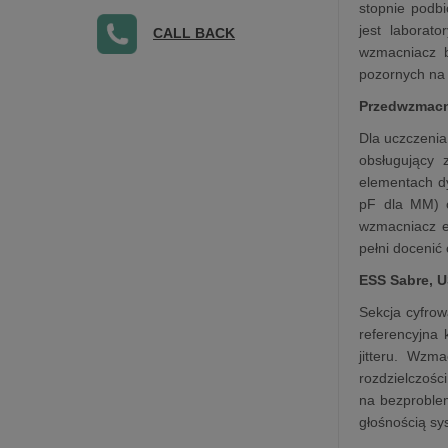
stopnie podbi
jest laborat
CALL BACK
wzmacniacz b
pozornych na 
Przedwzmacn
Dla uczczeni
obsługujący
elementach dy
pF dla MM) o
wzmacniacz el
pełni docenić 
ESS Sabre, 
Sekcja cyfro
referencyjna
jitteru. Wzm
rozdzielczoś
na bezproblem
głośnością sy