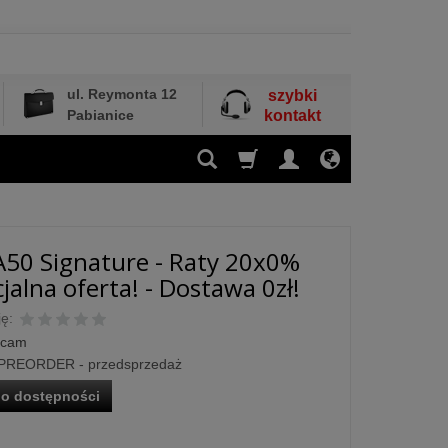
ul. Reymonta 12
szybki
Pabianice
kontakt
50 Signature - Raty 20x0%
jalna oferta! - Dostawa 0zł!
ę:
rcam
PREORDER - przedsprzedaż
o dostępności