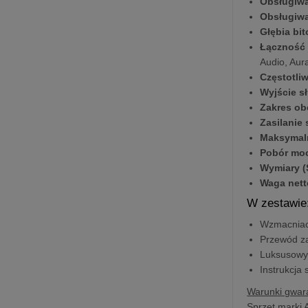
Obsługiwa
Obsługiwa
Głębia bi
Łączność
Audio, Aur
Częstotli
Wyjście 
Zakres ob
Zasilanie 
Maksymal
Pobór moc
Wymiary (S
Waga nett
W zestawie
Wzmacniac
Przewód za
Luksusowy,
Instrukcja 
Warunki gwara
Sprzęt marki 