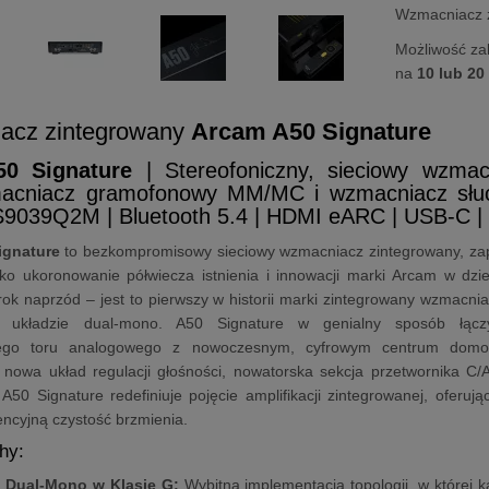
Wzmacniacz z
Możliwość za
na
10 lub 20
acz zintegrowany
Arcam A50 Signature
0 Signature
| Stereofoniczny, sieciowy wzma
acniacz gramofonowy MM/MC i wzmacniacz słuc
9039Q2M | Bluetooth 5.4 | HDMI eARC | USB-C | P
ignature
to bezkompromisowy sieciowy wzmacniacz zintegrowany, zap
o ukoronowanie półwiecza istnienia i innowacji marki Arcam w dzied
rok naprzód – jest to pierwszy w historii marki zintegrowany wzmacnia
m układzie dual-mono. A50 Signature w genialny sposób łączy 
ego toru analogowego z nowoczesnym, cyfrowym centrum domowe
d nowa układ regulacji głośności, nowatorska sekcja przetwornika 
 A50 Signature redefiniuje pojęcie amplifikacji zintegrowanej, oferu
encyjną czystość brzmienia.
hy:
 Dual-Mono w Klasie G:
Wybitna implementacja topologii, w której 