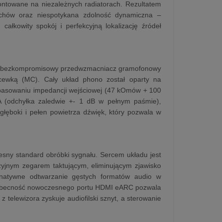
montowane na niezależnych radiatorach. Rezultatem
uchów oraz niespotykana zdolność dynamiczna –
ałkowity spokój i perfekcyjną lokalizację źródeł
e w bezkompromisowy przedwzmacniacz gramofonowy
ewką (MC). Cały układ phono został oparty na
opasowaniu impedancji wejściowej (47 kOmów + 100
A (odchyłka zaledwie +- 1 dB w pełnym paśmie),
 głęboki i pełen powietrza dźwięk, który pozwala w
sny standard obróbki sygnału. Sercem układu jest
yjnym zegarem taktującym, eliminującym zjawisko
 natywne odtwarzanie gęstych formatów audio w
z. Obecność nowoczesnego portu HDMI eARC pozwala
elewizora zyskuje audiofilski sznyt, a sterowanie