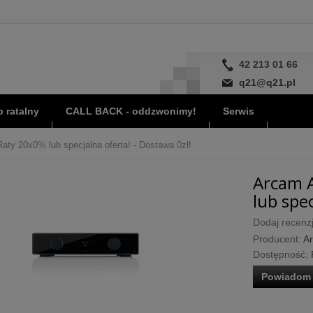
42 213 01 66
q21@q21.pl
 ratalny
CALL BACK - oddzwonimy!
Serwis
aty 20x0% lub specjalna oferta! - Dostawa 0zł!
Arcam A
lub spec
Dodaj recenzj
Producent:
A
Dostępność:
Powiadom 