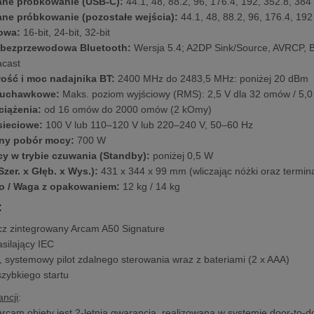
ne próbkowanie (USB-C):
44.1, 48, 88.2, 96, 176.4, 192, 352.8, 384
ne próbkowanie (pozostałe wejścia):
44.1, 48, 88.2, 96, 176.4, 19
towa:
16-bit, 24-bit, 32-bit
 bezprzewodowa Bluetooth:
Wersja 5.4; A2DP Sink/Source, AVRCP, B
acast
wość i moc nadajnika BT:
2400 MHz do 2483,5 MHz: poniżej 20 dBm
słuchawkowe:
Maks. poziom wyjściowy (RMS): 2,5 V dla 32 omów / 5,
ciążenia:
od 16 omów do 2000 omów (2 kOmy)
sieciowe:
100 V lub 110–120 V lub 220–240 V, 50–60 Hz
ny pobór mocy:
700 W
y w trybie czuwania (Standby):
poniżej 0,5 W
zer. x Głęb. x Wys.):
431 x 344 x 99 mm (wliczając nóżki oraz termin
o / Waga z opakowaniem:
12 kg / 14 kg
:
z zintegrowany Arcam A50 Signature
silający IEC
 systemowy pilot zdalnego sterowania wraz z bateriami (2 x AAA)
szybkiego startu
ncji
:
Arcam objęty jest 2-letnią gwarancją, realizowaną w systemie door-to-d