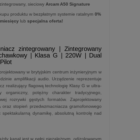
integrowany, sieciowy
Arcam A50 Signature
kupu produktu w bezpłatnym systemie ratalnym
0%
 miesięcy
lub
specjalna oferta!
cniacz zintegrowany | Zintegrowany
hawkowy | Klasa G | 220W | Dual
ilot
rojektowany w brytyjskim centrum inżynieryjnym w
zinie amplifikacji audio. Urządzenie reprezentuje
cz realizujący flagową technologię Klasy G w ultra-
organiczny, potężny charakter tradycyjnego,
j rozrywki gęstych formatów. Zaprojektowany
C/A oraz stopień przedwzmacniacza gramofonowego
jąc spektakularną dynamikę, absolutną kontrolę nad
każdy kanał jest w pełni niezależnym, odizolowanym