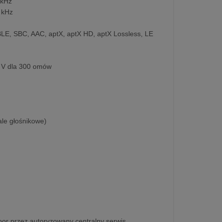
 kHz
2 kHz
LE, SBC, AAC, aptX, aptX HD, aptX Lossless, LE
0 V dla 300 omów
ale głośnikowe)
oor przez autoryzowany centralny serwis.