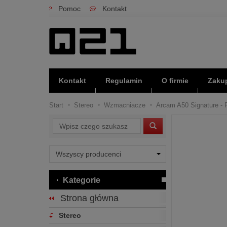
Pomoc
Kontakt
Kontakt
Regulamin
O firmie
Zakup
Start
Stereo
Wzmacniacze
Arcam A50 Signature - R
Wyszukaj
Kategorie
Strona główna
Stereo