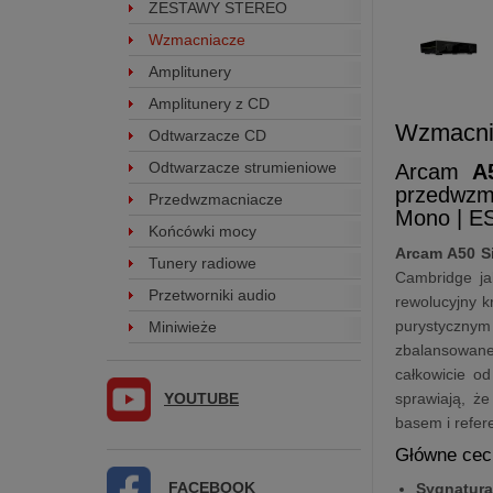
ZESTAWY STEREO
Wzmacniacze
Amplitunery
Amplitunery z CD
Wzmacni
Odtwarzacze CD
Odtwarzacze strumieniowe
Arcam
A5
przedwzm
Przedwzmacniacze
Mono | ES
Końcówki mocy
Arcam A50 S
Tunery radiowe
Cambridge jak
Przetworniki audio
rewolucyjny k
purystyczny
Miniwieże
zbalansowan
całkowicie o
YOUTUBE
sprawiają, że
basem i refer
Główne cec
FACEBOOK
Sygnatura