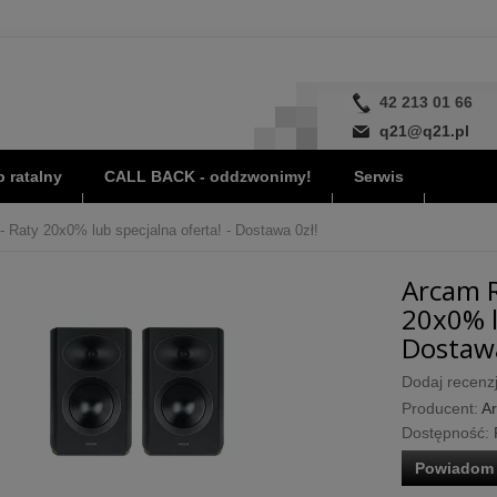
42 213 01 66
q21@q21.pl
 ratalny
CALL BACK - oddzwonimy!
Serwis
 Raty 20x0% lub specjalna oferta! - Dostawa 0zł!
Arcam R
20x0% l
Dostawa
Dodaj recenzj
Producent:
A
Dostępność:
Powiadom 