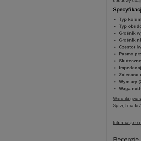
obudowy dbają
Specyfikac
Typ kolu
Typ obud
Głośnik 
Głośnik n
Częstotli
Pasmo prz
Skuteczno
Impedanc
Zalecana
Wymiary (S
Waga nett
Warunki gwara
Sprzęt marki 
Informacje o 
Recenzje