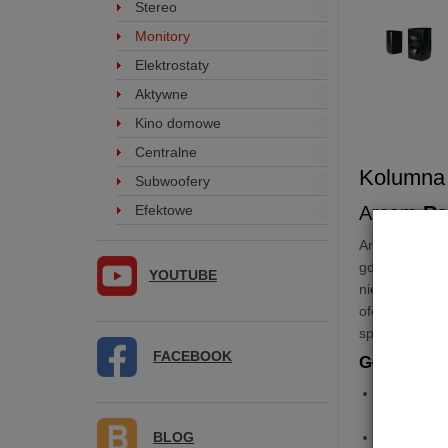
Stereo
Monitory
Elektrostaty
Aktywne
Kino domowe
Centralne
Kolumna
Subwoofery
Arcam
Ra
Efektowe
Arcam R15 to 
gdzie prioryt
YOUTUBE
nie wyklucza
oferując spó
spotykane w k
FACEBOOK
Główne ce
Kopułka 
akustyczną
BLOG
Przetworn