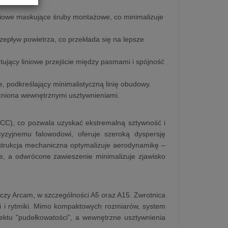
iowe maskujące śruby montażowe, co minimalizuje
epływ powietrza, co przekłada się na lepsze
jący liniowe przejście między pasmami i spójność
 podkreślający minimalistyczną linię obudowy.
niona wewnętrznymi usztywnieniami.
CC), co pozwala uzyskać ekstremalną sztywność i
cyzyjnemu falowodowi, oferuje szeroką dyspersję
strukcja mechaniczna optymalizuje aerodynamikę –
e, a odwrócone zawieszenie minimalizuje zjawisko
czy Arcam, w szczególności A5 oraz A15. Zwrotnica
 i rytmiki. Mimo kompaktowych rozmiarów, system
ektu "pudełkowatości", a wewnętrzne usztywnienia