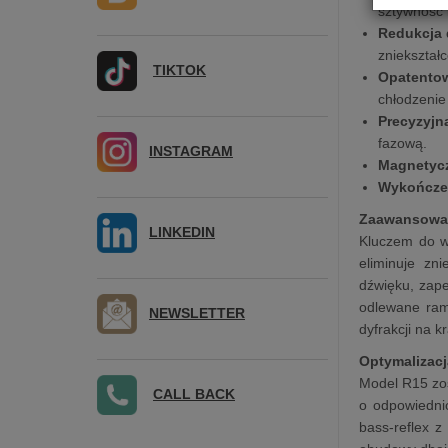
sztywność 
Redukcja d
zniekształc
TIKTOK
Opatento
chłodzenie
Precyzyjna
fazową.
INSTAGRAM
Magnetyc
Wykończe
Zaawansowan
LINKEDIN
Kluczem do w
eliminuje zn
dźwięku, zap
odlewane ramy
NEWSLETTER
dyfrakcji na 
Optymalizacj
Model R15 zos
CALL BACK
o odpowiedni
bass-reflex z