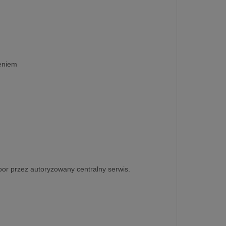
e
eniem
oor przez autoryzowany centralny serwis.