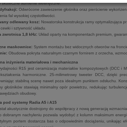
i skuteczne tłumienie wewnętrzne.
yfrakcji:
Odwrócone zawieszenie głośnika oraz pierścienie wykońzen
enia fal wysokiej częstotliwości.
wany odlewany kosz:
Nowatorska konstrukcja ramy optymalizująca prz
 cewki i sztywność układu.
 zwrotnica 1,8 kHz:
Układ oparty na komponentach premium, gwarantu
zne maskownice:
System montażu bez widocznych otworów na froncie,
nie:
Obudowa pokryta naturalnym czarnym fornirem z orzecha, wzmoc
a inżynieria materiałowa i mechaniczna
ydajności R15 jest ceramizacja materiałów kompozytowych (DCC i M
iekształcenia harmoniczne. 25-milimetrowy tweeter DCC, dzięki pre
ewniając stabilną scenę nawet poza idealnym punktem odsłuchu. Kon
 głośników stawiają minimalny opór powietrzu, redukując turbulencj
krawędziach obudowy.
a pod systemy Radia A5 i A15
tał akustycznie dostrojony do współpracy z nową generacją wzmacnia
o dobranym nachyleniu pozwala wydobyć z kolumn maksimum energii
 tylnym portem dostarcza bas o odpowiednim dociążeniu, unikając ef