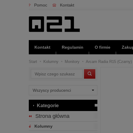
Pomoc
Kontakt
Kontakt
Regulamin
O firmie
Zakup
Start
Kolumny
Monitory
Arcam Radia R15 (Czarny) -
Wyszukaj
Kategorie
Strona główna
Kolumny