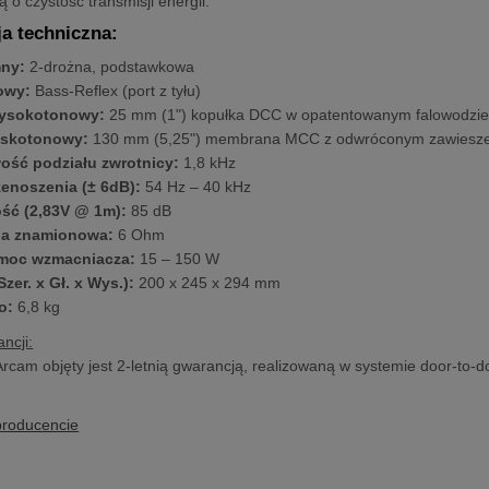
 o czystość transmisji energii.
ja techniczna:
mny:
2-drożna, podstawkowa
owy:
Bass-Reflex (port z tyłu)
wysokotonowy:
25 mm (1") kopułka DCC w opatentowanym falowodzi
iskotonowy:
130 mm (5,25") membrana MCC z odwróconym zawiesz
wość podziału zwrotnicy:
1,8 kHz
enoszenia (± 6dB):
54 Hz – 40 kHz
ść (2,83V @ 1m):
85 dB
ja znamionowa:
6 Ohm
 moc wzmacniacza:
15 – 150 W
zer. x Gł. x Wys.):
200 x 245 x 294 mm
o:
6,8 kg
ncji:
Arcam objęty jest 2-letnią gwarancją, realizowaną w systemie door-to-d
producencie