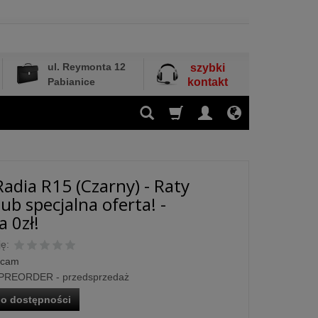
ul. Reymonta 12
szybki
Pabianice
kontakt
adia R15 (Czarny) - Raty
ub specjalna oferta! -
 0zł!
ę:
rcam
PREORDER - przedsprzedaż
o dostępności