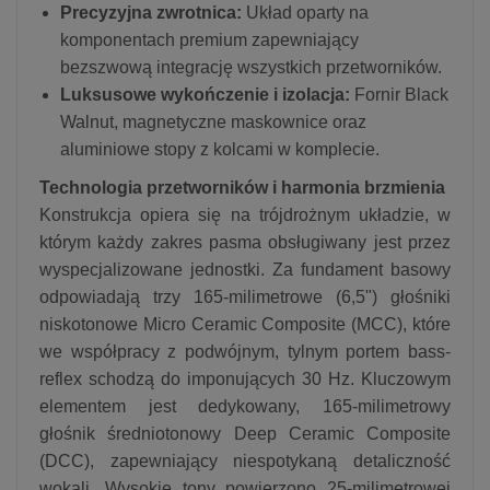
Precyzyjna zwrotnica:
Układ oparty na
komponentach premium zapewniający
bezszwową integrację wszystkich przetworników.
Luksusowe wykończenie i izolacja:
Fornir Black
Walnut, magnetyczne maskownice oraz
aluminiowe stopy z kolcami w komplecie.
Technologia przetworników i harmonia brzmienia
Konstrukcja opiera się na trójdrożnym układzie, w
którym każdy zakres pasma obsługiwany jest przez
wyspecjalizowane jednostki. Za fundament basowy
odpowiadają trzy 165-milimetrowe (6,5") głośniki
niskotonowe Micro Ceramic Composite (MCC), które
we współpracy z podwójnym, tylnym portem bass-
reflex schodzą do imponujących 30 Hz. Kluczowym
elementem jest dedykowany, 165-milimetrowy
głośnik średniotonowy Deep Ceramic Composite
(DCC), zapewniający niespotykaną detaliczność
wokali. Wysokie tony powierzono 25-milimetrowej