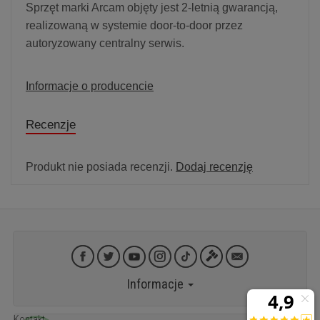
Sprzęt marki Arcam objęty jest 2-letnią gwarancją,
realizowaną w systemie door-to-door przez
autoryzowany centralny serwis.
Informacje o producencie
Recenzje
Produkt nie posiada recenzji.
Dodaj recenzję
Informacje
Kontakt