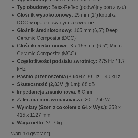
Typ obudowy:
Bass-Reflex (podwójny port z tyłu)
Głośnik wysokotonowy:
25 mm (1") kopułka
DCC w opatentowanym falowodzie
Głośnik średniotonowy:
165 mm (6,5") Deep
Ceramic Composite (DCC)
Głośniki niskotonowe:
3 x 165 mm (6,5") Micro
Ceramic Composite (MCC)
Częstotliwości podziału zwrotnicy:
275 Hz / 1,7
kHz
Pasmo przenoszenia (± 6dB):
30 Hz – 40 kHz
Skuteczność (2,83V @ 1m):
88 dB
Impedancja znamionowa:
6 Ohm
Zalecana moc wzmacniacza:
20 – 250 W
Wymiary (Szer. z cokołem x Gł. x Wys.):
358 x
415 x 1127 mm
Waga netto:
39,7 kg
Warunki gwarancji: