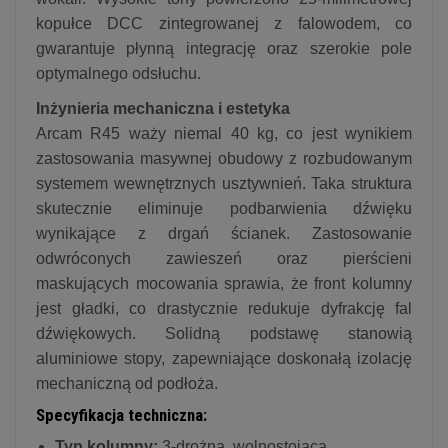
kopułce DCC zintegrowanej z falowodem, co
gwarantuje płynną integrację oraz szerokie pole
optymalnego odsłuchu.
Inżynieria mechaniczna i estetyka
Arcam R45 waży niemal 40 kg, co jest wynikiem
zastosowania masywnej obudowy z rozbudowanym
systemem wewnętrznych usztywnień. Taka struktura
skutecznie eliminuje podbarwienia dźwięku
wynikające z drgań ścianek. Zastosowanie
odwróconych zawieszeń oraz pierścieni
maskujących mocowania sprawia, że front kolumny
jest gładki, co drastycznie redukuje dyfrakcję fal
dźwiękowych. Solidną podstawę stanowią
aluminiowe stopy, zapewniające doskonałą izolację
mechaniczną od podłoża.
Specyfikacja techniczna:
Typ kolumny:
3-drożna, wolnostojąca