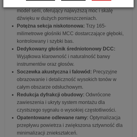
Flagowa konstrukcja 3-drożna:
Największy
model serii, oferujący najwyższą moc i skalę
dźwięku w dużych pomieszczeniach.
Potężna sekcja niskotonowa:
Trzy 165-
milimetrowe głośniki MCC dostarczające głęboki,
kontrolowany i szybki bas.
Dedykowany głośnik średniotonowy DCC:
Wyjątkowa klarowność i naturalność barwy
instrumentów oraz głosów.
Soczewka akustyczna i falowód:
Precyzyjne
obrazowanie i detaliczność wysokich tonów w
całym obszarze odsłuchowym.
Redukcja dyfrakcji obudowy:
Odwrócone
zawieszenia i ukryty system montażu dla
czystszego sygnału o wysokiej częstotliwości.
Opatentowane odlewane ramy:
Optymalizacja
przepływu powietrza i zwiększona sztywność dla
minimalizacji zniekształceń.