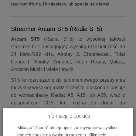
ratalnym
0%
na
10 miesięcy
lub
specjalna oferta
!
Streamer Arcam ST5 (Radia ST5)
Arcam ST5
(Radia ST5) to wysokiej jakości
streamer hi-fi obsługujący wysoką rozdzielczość do
24 bitów/192 kHz, Airplay 2, Chromecast, Tidal
Connect, Spotify Connect, Roon Ready, Qobuz,
Amazon Music i wiele innych.
ST5 to rozwiązanie do strumieniowego przesyłania
muzyki w wysokiej rozdzielczości i doskonale pasuje
do wzmacniaczy Radia: A5, A15 lub A25, wraz z
opcjonalnym CD5, lub można go dodać do
dowolnego innego, dobrego systemu hi-fi, aby
Informacja o cookies
cieszyć się doskonałą jakością transmisji
strumieniowej.
Klikając “Zgoda” akceptujesz zapisywanie wszystkich
danych cookie na twoim urządzeniu. Kliknięcie