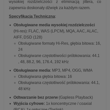
wysokiej rozdzielczości z eliminacją jittera, co
zapewnia doskonały dźwięk za każdym razem.
Specyfikacja Techniczna
:
Obsługiwane media wysokiej rozdzielczości
(Hi-res): FLAC, WAS (LPCM), MQA, AAC, ALAC,
AIFF, DSD (128)
Obsługiwane formaty Hi-Res, głębia bitowa: 16,
24
Obsługiwane częstotliwości próbkowania: 44.1
, 48, 88.2, 96, 176.4, 192 kHz
Obsługiwane media
: MP3, MP4, OGG, WMA
Obsługiwana głębia bitowa: 16
Obsługiwana częstotliwość próbkowania: 44.1,
48 kHz
Odtwarzanie bez przerw
(Gapless Playback)
Wyjścia cyfrowe:
1x koncentryczne / coaxial
(RCA), 1x optyczne (Toslink)