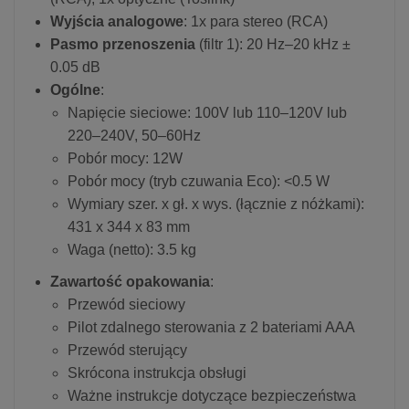
Wyjścia analogowe
: 1x para stereo (RCA)
Pasmo przenoszenia
(filtr 1): 20 Hz–20 kHz ±
0.05 dB
Ogólne
:
Napięcie sieciowe: 100V lub 110–120V lub
220–240V, 50–60Hz
Pobór mocy: 12W
Pobór mocy (tryb czuwania Eco): <0.5 W
Wymiary szer. x gł. x wys. (łącznie z nóżkami):
431 x 344 x 83 mm
Waga (netto): 3.5 kg
Zawartość opakowania
:
Przewód sieciowy
Pilot zdalnego sterowania z 2 bateriami AAA
Przewód sterujący
Skrócona instrukcja obsługi
Ważne instrukcje dotyczące bezpieczeństwa