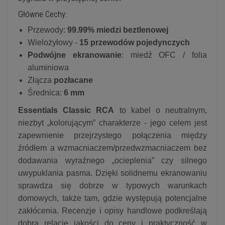
Główne Cechy:
Przewody:
99.99% miedzi beztlenowej
Wielożyłowy -
15 przewodów pojedynczych
Podwójne ekranowanie
: miedź OFC / folia
aluminiowa
Złącza
pozłacane
Średnica:
6 mm
Essentials Classic RCA
to kabel o neutralnym,
niezbyt „kolorującym” charakterze - jego celem jest
zapewnienie przejrzystego połączenia między
źródłem a wzmacniaczem/przedwzmacniaczem bez
dodawania wyraźnego „ocieplenia” czy silnego
uwypuklania pasma. Dzięki solidnemu ekranowaniu
sprawdza się dobrze w typowych warunkach
domowych, także tam, gdzie występują potencjalne
zakłócenia. Recenzje i opisy handlowe podkreślają
dobrą relację jakości do ceny i praktyczność w