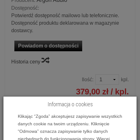
Argon Audio
Producent:
Dostępność:
Potwierdź dostępność mailowo lub telefonicznie.
Dostępność produktu deklarowana w magazynie
dostawcy.
Powiadom o dostępności
Historia ceny
Ilość:
kpl.
379,00 zł
/ kpl.
Informacja o cookies
dodaj do koszyka
Klikając “Zgoda” akceptujesz zapisywanie wszystkich
danych cookie na twoim urządzeniu. Kliknięcie
“Odmowa” oznacza zapisywanie tylko danych
Interkonekt analogowy
Argon Audio Essentials Classic
niezbędnych do funkcjonowania strony. Więcej