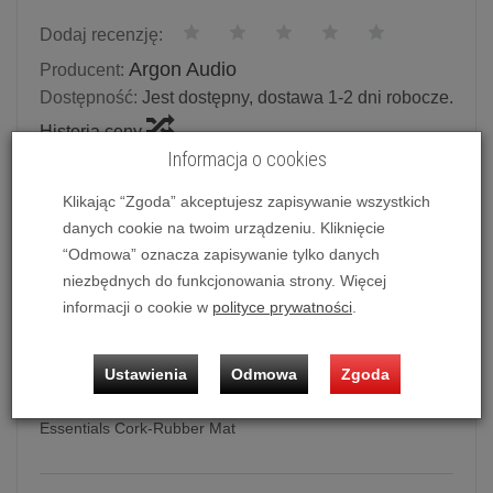
Dodaj recenzję:
Argon Audio
Producent:
Dostępność:
Jest dostępny, dostawa 1-2 dni robocze.
Historia ceny
Informacja o cookies
Ilość:
szt.
Klikając “Zgoda” akceptujesz zapisywanie wszystkich
danych cookie na twoim urządzeniu. Kliknięcie
99,00 zł
/ szt.
“Odmowa” oznacza zapisywanie tylko danych
niezbędnych do funkcjonowania strony. Więcej
dodaj do koszyka
informacji o cookie w
polityce prywatności
.
Ustawienia
Odmowa
Zgoda
Korkowo-gumowa mata do gramofonu Argon Audio
Essentials Cork-Rubber Mat