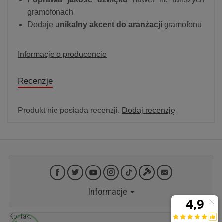
gramofonach
Dodaje
unikalny akcent do aranżacji
gramofonu
Informacje o producencie
Recenzje
Produkt nie posiada recenzji.
Dodaj recenzję
Informacje
Kontakt