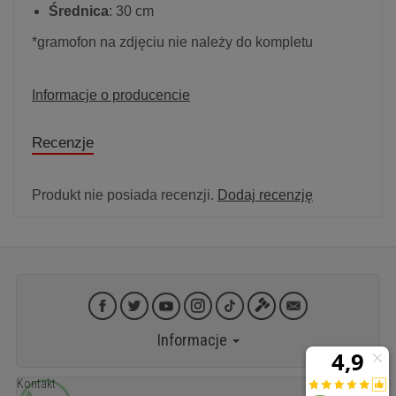
Średnica
: 30 cm
*gramofon na zdjęciu nie należy do kompletu
Informacje o producencie
Recenzje
Produkt nie posiada recenzji.
Dodaj recenzję
Informacje
Kontakt