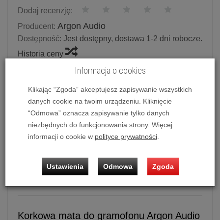
Dodaj recenzję:
Argon Audio
Producent:
Dostępność:
Jest dostępny, dostawa 1-2 dni robocze.
Historia ceny
Informacja o cookies
Ilość:
szt.
Klikając “Zgoda” akceptujesz zapisywanie wszystkich
99,00 zł
/ szt.
danych cookie na twoim urządzeniu. Kliknięcie
“Odmowa” oznacza zapisywanie tylko danych
dodaj do koszyka
niezbędnych do funkcjonowania strony. Więcej
informacji o cookie w
polityce prywatności
.
Ustawienia
Odmowa
Zgoda
Korkowa mata do gramofonu Argon Audio Cork Mat
Korkowa mata do gramofonu Argon Audio