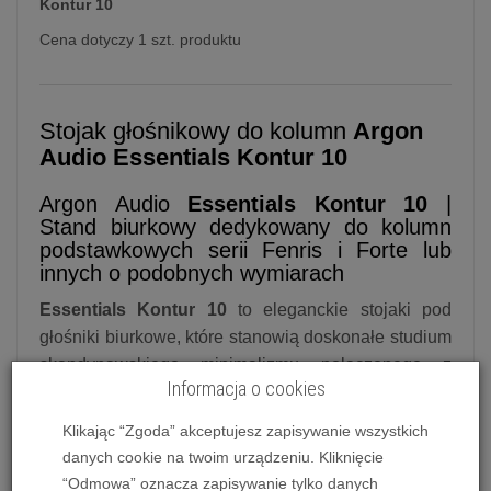
Kontur 10
Cena dotyczy 1 szt. produktu
Stojak głośnikowy do kolumn
Argon
Audio Essentials Kontur 10
Argon Audio
Essentials Kontur 10
|
Stand biurkowy dedykowany do kolumn
podstawkowych serii Fenris i Forte lub
innych o podobnych wymiarach
Essentials Kontur 10
to eleganckie stojaki pod
głośniki biurkowe, które stanowią doskonałe studium
skandynawskiego minimalizmu połączonego z
Informacja o cookies
inżynierią akustyczną. Zaprojektowane, aby
wydobyć maksimum potencjału z monitorów
Klikając “Zgoda” akceptujesz zapisywanie wszystkich
bliskiego pola, stojaki te łączą surową estetykę
danych cookie na twoim urządzeniu. Kliknięcie
czarnej, proszkowo malowanej stali z praktycznymi
“Odmowa” oznacza zapisywanie tylko danych