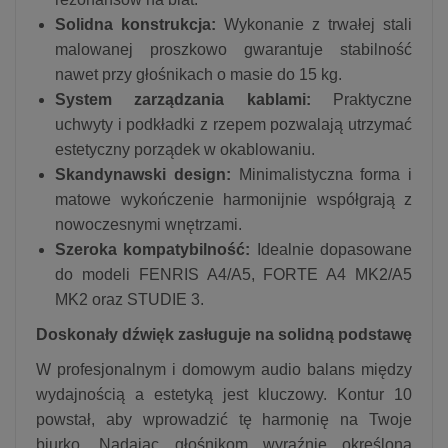
Solidna konstrukcja:
Wykonanie z trwałej stali
malowanej proszkowo gwarantuje stabilność
nawet przy głośnikach o masie do 15 kg.
System zarządzania kablami:
Praktyczne
uchwyty i podkładki z rzepem pozwalają utrzymać
estetyczny porządek w okablowaniu.
Skandynawski design:
Minimalistyczna forma i
matowe wykończenie harmonijnie współgrają z
nowoczesnymi wnętrzami.
Szeroka kompatybilność:
Idealnie dopasowane
do modeli FENRIS A4/A5, FORTE A4 MK2/A5
MK2 oraz STUDIE 3.
Doskonały dźwięk zasługuje na solidną podstawę
W profesjonalnym i domowym audio balans między
wydajnością a estetyką jest kluczowy. Kontur 10
powstał, aby wprowadzić tę harmonię na Twoje
biurko. Nadając głośnikom wyraźnie określoną