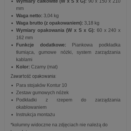
Wymiary całkowite (W x S x G):
90 x 150 x 210
mm
Waga netto:
3,04 kg
Waga brutto (z opakowaniem):
3,18 kg
Wymiary opakowania (W x S x G):
60 x 240 x
162 mm
Funkcje dodatkowe:
Piankowa podkładka
tłumiąca, gumowe nóżki, system zarządzania
kablami
Kolor:
Czarny (mat)
Zawartość opakowania:
Para stojaków Kontur 10
Zestaw gumowych nóżek
Podkładki z rzepem do zarządzania
okablowaniem
Instrukcja montażu
*kolumny widoczne na zdjęciach nie należą do