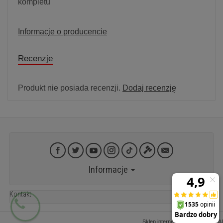
kompletu
Informacje o producencie
Recenzje
Produkt nie posiada recenzji.
Dodaj recenzję
Informacje
Kontakt
Sklep internetowy SOTESHOP AI