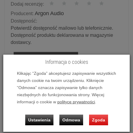
Dodaj recenzję:
Argon Audio
Producent:
Dostępność:
Potwierdź dostępność mailowo lub telefonicznie.
Dostępność produktu deklarowana w magazynie
dostawcy.
Powiadom o dostępności
Informacja o cookies
Historia ceny
Klikając “Zgoda” akceptujesz zapisywanie wszystkich
danych cookie na twoim urządzeniu. Kliknięcie
“Odmowa” oznacza zapisywanie tylko danych
Ilość:
szt.
niezbędnych do funkcjonowania strony. Więcej
169,00 zł
/ szt.
informacji o cookie w
polityce prywatności
.
dodaj do koszyka
Ustawienia
Odmowa
Zgoda