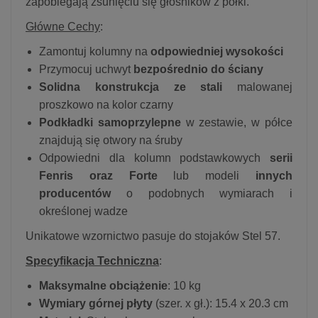
zapobiegają zsunięciu się głośników z półki.
Główne Cechy
:
Zamontuj kolumny na
odpowiedniej wysokości
Przymocuj uchwyt
bezpośrednio do ściany
Solidna konstrukcja ze stali
malowanej
proszkowo na kolor czarny
Podkładki samoprzylepne
w zestawie, w półce
znajdują się otwory na śruby
Odpowiedni dla kolumn podstawkowych
serii
Fenris oraz Forte
lub modeli
innych
producentów
o podobnych wymiarach i
określonej wadze
Unikatowe wzornictwo pasuje do stojaków Stel 57.
Specyfikacja Techniczna
:
Maksymalne obciążenie
: 10 kg
Wymiary górnej płyty
(szer. x gł.): 15.4 x 20.3 cm