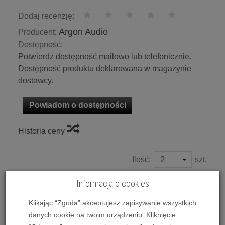
Dodaj recenzję:
Argon Audio
Producent:
Dostępność:
Potwierdź dostępność mailowo lub telefonicznie.
Dostępność produktu deklarowana w magazynie
dostawcy.
Powiadom o dostępności
Historia ceny
Ilość:
szt.
114,00 zł
/ szt.
Informacja o cookies
dodaj do koszyka
Klikając “Zgoda” akceptujesz zapisywanie wszystkich
danych cookie na twoim urządzeniu. Kliknięcie