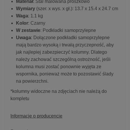
Materiał
: Stal malowana proszkowo
Wymiary
(szer. x wys. x gł.): 13.7 x 15.4 x 24.7 cm
Waga
: 1.1 kg
Kolor
: Czarny
W zestawie
: Podkładki samoprzylepne
Uwaga
: Dołączone podkładki samoprzylepne
mają bardzo wysoką i trwałą przyczepność, aby
jak najlepiej zabezpieczyć kolumny. Dlatego
należy zachować szczególną ostrożność, jeśli
kolumna musi zostać ponownie wyjęta ze
wspornika, ponieważ może to pozostawić ślady
na powierzchni.
*kolumny widoczne na zdjęciach nie należą do
kompletu
Informacje o producencie