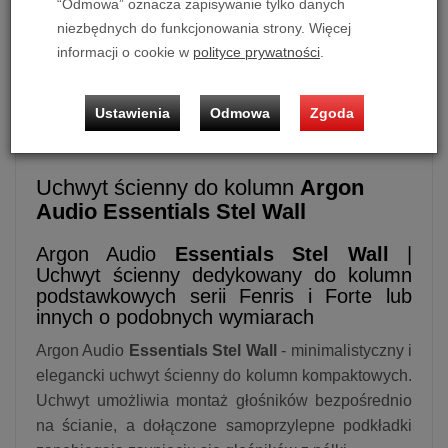
“Odmowa” oznacza zapisywanie tylko danych
niezbędnych do funkcjonowania strony. Więcej
informacji o cookie w
polityce prywatności
.
Uchwyt ścienny do kolumn
Argon Audio Essentials Stel
Wall
Cena dotyczy 1 szt. uchwytu.
Ustawienia
Odmowa
Zgoda
Uchwyt ścienny do kolumn
Argon
Audio Essentials Stel Wall
Argon Audio
Essentials Stel Wall
|
Uchwyt ścienny dedykowany do kolumn
podstawkowych serii Fenris i Forte lub
innych o podobnych wymiarach
Argon Audio
Essentials Stel Wall
- minimalistyczny i
elegancki uchwyt ścienny do kolumn kompaktowych.
Uchwyt umożliwia montaż głośników bezpośrednio
na ścianie, a dołączone samoprzylepne podkładki